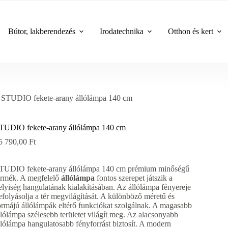
Bútor, lakberendezés
Irodatechnika
Otthon és kert
STUDIO fekete-arany állólámpa 140 cm
TUDIO fekete-arany állólámpa 140 cm
5 790,00
Ft
TUDIO fekete-arany állólámpa 140 cm prémium minőségű
ermék. A megfelelő
állólámpa
fontos szerepet játszik a
elyiség hangulatának kialakításában. Az állólámpa fényereje
efolyásolja a tér megvilágítását. A különböző méretű és
ormájú állólámpák eltérő funkciókat szolgálnak. A magasabb
llólámpa szélesebb területet világít meg. Az alacsonyabb
llólámpa hangulatosabb fényforrást biztosít. A modern