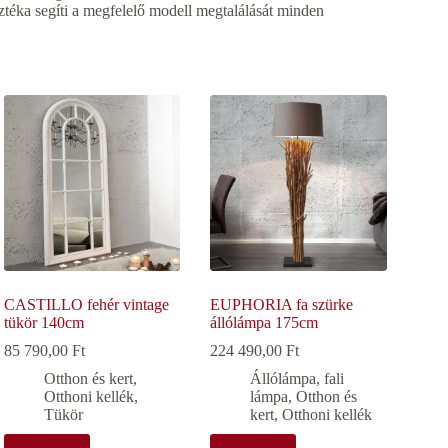
ztéka segíti a megfelelő modell megtalálását minden
CASTILLO fehér vintage
EUPHORIA fa szürke
tükör 140cm
állólámpa 175cm
85 790,00
Ft
224 490,00
Ft
Otthon és kert
,
Állólámpa, fali
Otthoni kellék
,
lámpa
,
Otthon és
Tükör
kert
,
Otthoni kellék