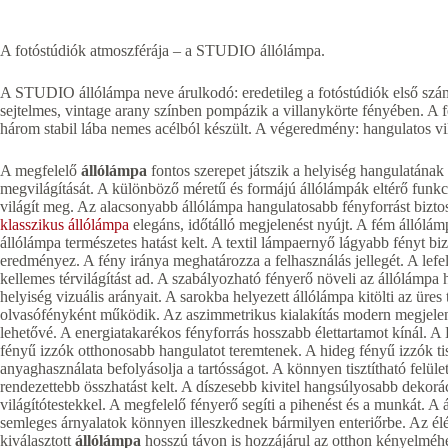
A fotóstúdiók atmoszférája – a STUDIO állólámpa.
A STUDIO állólámpa neve árulkodó: eredetileg a fotóstúdiók első szám
sejtelmes, vintage arany színben pompázik a villanykörte fényében. A f
három stabil lába nemes acélból készült. A végeredmény: hangulatos vilá
A megfelelő
állólámpa
fontos szerepet játszik a helyiség hangulatának 
megvilágítását. A különböző méretű és formájú állólámpák eltérő funkc
világít meg. Az alacsonyabb állólámpa hangulatosabb fényforrást biztos
klasszikus állólámpa
elegáns, időtálló megjelenést nyújt. A fém állólámp
állólámpa természetes hatást kelt. A textil lámpaernyő lágyabb fényt b
eredményez. A fény iránya meghatározza a felhasználás jellegét. A lefel
kellemes térvilágítást ad. A szabályozható fényerő növeli az állólámpa
helyiség vizuális arányait. A sarokba helyezett állólámpa kitölti az üres 
olvasófényként működik. Az aszimmetrikus kialakítás modern megjelenést
lehetővé. A energiatakarékos fényforrás hosszabb élettartamot kínál. 
fényű izzók otthonosabb hangulatot teremtenek. A hideg fényű izzók tis
anyaghasználata befolyásolja a tartósságot. A könnyen tisztítható felüle
rendezettebb összhatást kelt. A díszesebb kivitel hangsúlyosabb dekorá
világítótestekkel. A megfelelő fényerő segíti a pihenést és a munkát. A
semleges árnyalatok könnyen illeszkednek bármilyen enteriőrbe. Az é
kiválasztott
állólámpa
hosszú távon is hozzájárul az otthon kényelméhez