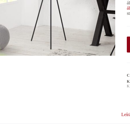
á
á
s
C
K
K
Leír