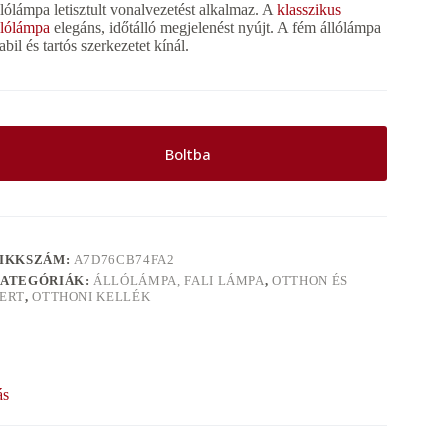
llólámpa letisztult vonalvezetést alkalmaz. A
klasszikus
llólámpa
elegáns, időtálló megjelenést nyújt. A fém állólámpa
tabil és tartós szerkezetet kínál.
Boltba
IKKSZÁM:
A7D76CB74FA2
ATEGÓRIÁK:
ÁLLÓLÁMPA, FALI LÁMPA
,
OTTHON ÉS
ERT
,
OTTHONI KELLÉK
ás