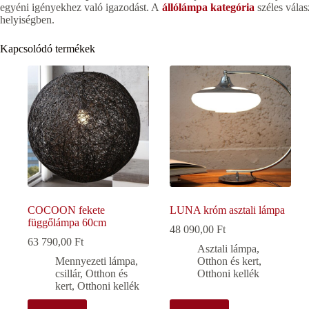
egyéni igényekhez való igazodást. A
állólámpa kategória
széles válas
helyiségben.
Kapcsolódó termékek
COCOON fekete
LUNA króm asztali lámpa
függőlámpa 60cm
48 090,00
Ft
63 790,00
Ft
Asztali lámpa
,
Mennyezeti lámpa,
Otthon és kert
,
csillár
,
Otthon és
Otthoni kellék
kert
,
Otthoni kellék