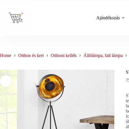
Skip
to
content
Ajándékozás
Home
Otthon és kert
Otthoni kellék
Állólámpa, fali lámpa
S
7
S
t
h
b
f
á
á