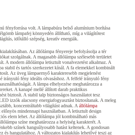
ú fényforrása volt. A lámpabúra belső alumínium borítása
élgömb lámpafej könnyedén állítható, míg a világítótest
gítás, időtálló szépség, kreatív energiák.
kialakításában. Az állólámpa fényereje befolyásolja a tér
iókat szolgálnak. A magasabb állólámpa szélesebb területet
ít. A modern állólámpa letisztult vonalvezetést alkalmaz. A
a stabil és tartós szerkezetet kínál. A fa elemekkel kombinált
iztosít. Az üveg lámpaernyő karakteresebb megjelenést
é irányuló fény ideális olvasáshoz. A felfelé irányuló fény
 használhatóságát. A lámpa elhelyezése meghatározza a
tereket. A kanapé mellé állított darab praktikus
 biztosít. A stabil talp biztonságos használatot tesz
A LED izzók alacsony energiafogyasztást biztosítanak. A meleg
ztább, koncentráltabb világítást adnak. A
állólámpa
t előnyös mindennapi használatban. A letisztult design
ciós elem lehet. Az állólámpa jól kombinálható más
 állólámpa színe meghatározza a helyiség karakterét. A
lénkebb színek hangsúlyosabb hatást keltenek. A gondosan
 és hangulatához. A változatos kialakítás lehetővé teszi az