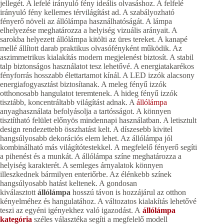
jellegét. A lefelé irányuló fény ideális olvasáshoz. A felfelé
irányuló fény kellemes térvilágítást ad. A szabályozható
fényerő növeli az állólámpa használhatóságát. A lámpa
elhelyezése meghatározza a helyiség vizuális arányait. A
sarokba helyezett állólámpa kitölti az üres tereket. A kanapé
mellé állított darab praktikus olvasófényként működik. Az
aszimmetrikus kialakítás modern megjelenést biztosít. A stabil
talp biztonságos használatot tesz lehetővé. A energiatakarékos
fényforrás hosszabb élettartamot kínál. A LED izzók alacsony
energiafogyasztást biztosítanak. A meleg fényű izzók
otthonosabb hangulatot teremtenek. A hideg fényű izzók
tisztább, koncentráltabb világítást adnak. A
állólámpa
anyaghasználata befolyásolja a tartósságot. A könnyen
tisztítható felület előnyös mindennapi használatban. A letisztult
design rendezettebb összhatást kelt. A díszesebb kivitel
hangsúlyosabb dekorációs elem lehet. Az állólámpa jól
kombinálható más világítótestekkel. A megfelelő fényerő segíti
a pihenést és a munkát. A állólámpa színe meghatározza a
helyiség karakterét. A semleges árnyalatok könnyen
illeszkednek bármilyen enteriőrbe. Az élénkebb színek
hangsúlyosabb hatást keltenek. A gondosan
kiválasztott
állólámpa
hosszú távon is hozzájárul az otthon
kényelméhez és hangulatához. A változatos kialakítás lehetővé
teszi az egyéni igényekhez való igazodást. A
állólámpa
kategória
széles választéka segíti a megfelelő modell