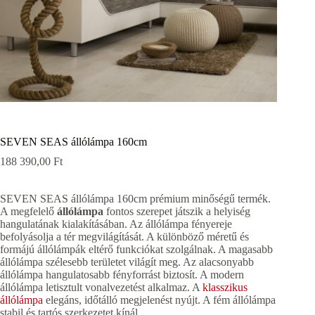
SEVEN SEAS állólámpa 160cm
188 390,00
Ft
SEVEN SEAS állólámpa 160cm prémium minőségű termék.
A megfelelő
állólámpa
fontos szerepet játszik a helyiség
hangulatának kialakításában. Az állólámpa fényereje
befolyásolja a tér megvilágítását. A különböző méretű és
formájú állólámpák eltérő funkciókat szolgálnak. A magasabb
állólámpa szélesebb területet világít meg. Az alacsonyabb
állólámpa hangulatosabb fényforrást biztosít. A modern
állólámpa letisztult vonalvezetést alkalmaz. A
klasszikus
állólámpa
elegáns, időtálló megjelenést nyújt. A fém állólámpa
stabil és tartós szerkezetet kínál.