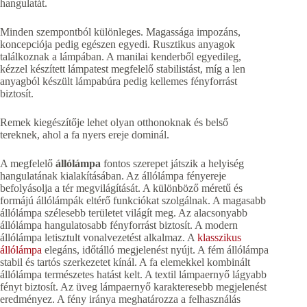
hangulatát.
Minden szempontból különleges. Magassága impozáns,
koncepciója pedig egészen egyedi. Rusztikus anyagok
találkoznak a lámpában. A manilai kenderből egyedileg,
kézzel készített lámpatest megfelelő stabilistást, míg a len
anyagból készült lámpabúra pedig kellemes fényforrást
biztosít.
Remek kiegészítője lehet olyan otthonoknak és belső
tereknek, ahol a fa nyers ereje dominál.
A megfelelő
állólámpa
fontos szerepet játszik a helyiség
hangulatának kialakításában. Az állólámpa fényereje
befolyásolja a tér megvilágítását. A különböző méretű és
formájú állólámpák eltérő funkciókat szolgálnak. A magasabb
állólámpa szélesebb területet világít meg. Az alacsonyabb
állólámpa hangulatosabb fényforrást biztosít. A modern
állólámpa letisztult vonalvezetést alkalmaz. A
klasszikus
állólámpa
elegáns, időtálló megjelenést nyújt. A fém állólámpa
stabil és tartós szerkezetet kínál. A fa elemekkel kombinált
állólámpa természetes hatást kelt. A textil lámpaernyő lágyabb
fényt biztosít. Az üveg lámpaernyő karakteresebb megjelenést
eredményez. A fény iránya meghatározza a felhasználás