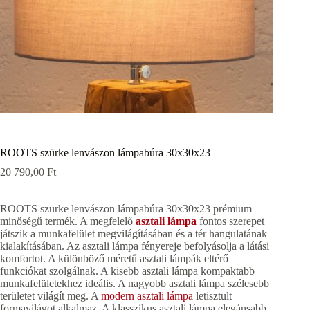
ROOTS szürke lenvászon lámpabúra 30x30x23
20 790,00
Ft
ROOTS szürke lenvászon lámpabúra 30x30x23 prémium
minőségű termék. A megfelelő
asztali lámpa
fontos szerepet
játszik a munkafelület megvilágításában és a tér hangulatának
kialakításában. Az asztali lámpa fényereje befolyásolja a látási
komfortot. A különböző méretű asztali lámpák eltérő
funkciókat szolgálnak. A kisebb asztali lámpa kompaktabb
munkafelületekhez ideális. A nagyobb asztali lámpa szélesebb
területet világít meg. A
modern asztali lámpa
letisztult
formavilágot alkalmaz. A klasszikus asztali lámpa elegánsabb,