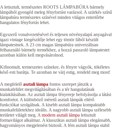
A letisztult, természetes ROOTS LÁMPABÚRA bármely
lámpából gyengéd meleg fényforrást varázsol. A szürkés színű
lámpabúra természetes színével minden világos enteriőrbe
hangulatos fényforrás lehet.
Egyszerű vonalvezetésével és teljesen növényalapú anyagával
igazi vintage kiegészítője lehet egy tömör fából készült
lámpatestnek. A 23 cm magas lámpabúra univerzálisan
felhasználó bármely termékhez, a hozzá passzoló lámpatestet
azonban külön kell megvásárolnod.
Kifinomult, termeszetes színekre, és fényre vágyók, tökéletes
késő esti barátja. Te azonban ne várj estig, rendeld meg most!
A megfelelő
asztali lámpa
fontos szerepet játszik a
munkafelület megvilágításában és a tér hangulatának
kialakításában. Az asztali lámpa fényereje befolyásolja a látási
komfortot. A különböző méretű asztali lámpák eltérő
funkciókat szolgálnak. A kisebb asztali lámpa kompaktabb
munkafelületekhez ideális. A nagyobb asztali lámpa szélesebb
területet világít meg. A
modern asztali lámpa
letisztult
formavilágot alkalmaz. A klasszikus asztali lámpa elegánsabb,
hagyományos megjelenést biztosít. A fém asztali lámpa stabil