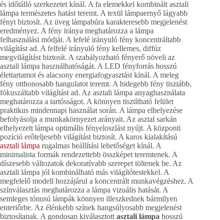
és időtálló szerkezetet kínál. A fa elemekkel kombinált asztali
lámpa természetes hatást teremt. A textil lámpaernyő lágyabb
fényt biztosít. Az üveg lámpabúra karakteresebb megjelenést
eredményez. A fény iránya meghatározza a lámpa
felhasználási módját. A lefelé irányuló fény koncentráltabb
világítást ad. A felfelé irányuló fény kellemes, diffúz
megvilágítást biztosít. A szabályozható fényerő növeli az
asztali lámpa használhatóságát. A LED fényforrás hosszú
élettartamot és alacsony energiafogyasztást kínál. A meleg
fény otthonosabb hangulatot teremt. A hidegebb fény tisztább,
fókuszáltabb világítást ad. Az asztali lámpa anyaghasználata
meghatározza a tartósságot. A könnyen tisztítható felület
praktikus mindennapi használat során. A lámpa elhelyezése
befolyásolja a munkakörnyezet arányait. Az asztal sarkán
elhelyezett lámpa optimális fényeloszlást nyújt. A központi
pozíció erőteljesebb világítást biztosít. A karos kialakítású
asztali lámpa
rugalmas beállítási lehetőséget kínál. A
minimalista formák rendezettebb összképet teremtenek. A
díszesebb változatok dekoratívabb szerepet töltenek be. Az
asztali lámpa jól kombinálható más világítótestekkel. A
megfelelő modell hozzájárul a koncentrált munkavégzéshez. A
színválasztás meghatározza a lámpa vizuális hatását. A
semleges tónusú lámpák könnyen illeszkednek bármilyen
enteriőrbe. Az élénkebb színek hangsúlyosabb megjelenést
biztosítanak. A gondosan kiválasztott
asztali lámpa
hosszú