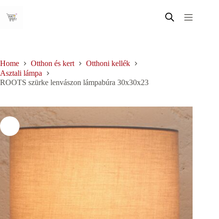
Skip
to
content
Home
Otthon és kert
Otthoni kellék
Asztali lámpa
ROOTS szürke lenvászon lámpabúra 30x30x23