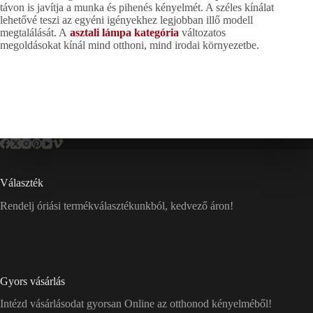
távon is javítja a munka és pihenés kényelmét. A széles kínálat
lehetővé teszi az egyéni igényekhez legjobban illő modell
megtalálását. A
asztali lámpa kategória
változatos
megoldásokat kínál mind otthoni, mind irodai környezetbe.
Választék
Rendelj óriási termékválasztékunkból, kedvező áron!
Gyors vásárlás
Intézd vásárlásodat gyorsan Online az otthonod kényelméből!