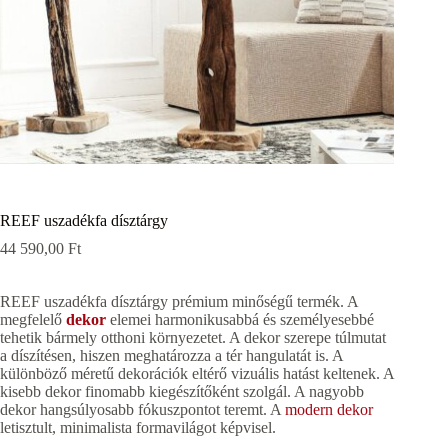
REEF uszadékfa dísztárgy
44 590,00
Ft
REEF uszadékfa dísztárgy prémium minőségű termék. A
megfelelő
dekor
elemei harmonikusabbá és személyesebbé
tehetik bármely otthoni környezetet. A dekor szerepe túlmutat
a díszítésen, hiszen meghatározza a tér hangulatát is. A
különböző méretű dekorációk eltérő vizuális hatást keltenek. A
kisebb dekor finomabb kiegészítőként szolgál. A nagyobb
dekor hangsúlyosabb fókuszpontot teremt. A
modern dekor
letisztult, minimalista formavilágot képvisel.