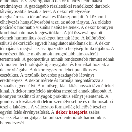
otthonnak. A visszafogottabb dekor rendezettebb hatást
eredményez. A gazdagabb részletekkel rendelkező darabok
látványosabbá teszik a teret. A dekor elhelyezése
meghatározza a tér arányait és fókuszpontjait. A központi
elhelyezés hangsúlyosabbá teszi az adott tárgyat. Az oldalsó
pozíciók finomabb vizuális hatást keltenek. A dekor könnyen
kombinálható más kiegészítőkkel. A jól összeválogatott
elemek harmonikus összképet hoznak létre. A különböző
stílusú dekorációk egyedi hangulatot alakítanak ki. A dekor
témájának megválasztása igazodik a helyiség funkciójához. A
természet ihlette motívumok nyugodtabb atmoszférát
teremtenek. A geometrikus minták rendezettebb ritmust adnak.
A modern technológiák új anyagokat és formákat hoznak a
dekor világába. A dekor egyszerre lehet praktikus és
esztétikus. A textúrák keverése gazdagabb látványt
eredményez. A dekor mérete és formája meghatározza a
vizuális egyensúlyt. A minőségi kialakítás hosszú távú értéket
kínál. A dekor megfelelő tárolása megőrzi annak állapotát. A
könnyen tisztítható anyagok praktikus előnyt jelentenek. A
gondosan kiválasztott
dekor
személyesebbé és otthonosabbá
teszi a lakóteret. A változatos formavilág lehetővé teszi az
egyéni ízlés érvényesítését. A
dekor kategória
széles
választéka támogatja a különböző enteriőrök harmonikus
berendezését.