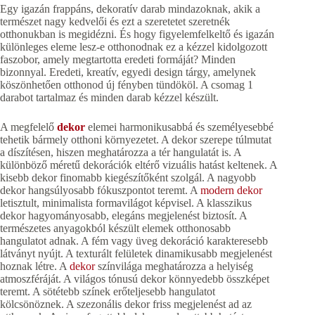
Egy igazán frappáns, dekoratív darab mindazoknak, akik a
természet nagy kedvelői és ezt a szeretetet szeretnék
otthonukban is megidézni. És hogy figyelemfelkeltő és igazán
különleges eleme lesz-e otthonodnak ez a kézzel kidolgozott
faszobor, amely megtartotta eredeti formáját? Minden
bizonnyal. Eredeti, kreatív, egyedi design tárgy, amelynek
köszönhetően otthonod új fényben tündököl. A csomag 1
darabot tartalmaz és minden darab kézzel készült.
A megfelelő
dekor
elemei harmonikusabbá és személyesebbé
tehetik bármely otthoni környezetet. A dekor szerepe túlmutat
a díszítésen, hiszen meghatározza a tér hangulatát is. A
különböző méretű dekorációk eltérő vizuális hatást keltenek. A
kisebb dekor finomabb kiegészítőként szolgál. A nagyobb
dekor hangsúlyosabb fókuszpontot teremt. A
modern dekor
letisztult, minimalista formavilágot képvisel. A klasszikus
dekor hagyományosabb, elegáns megjelenést biztosít. A
természetes anyagokból készült elemek otthonosabb
hangulatot adnak. A fém vagy üveg dekoráció karakteresebb
látványt nyújt. A texturált felületek dinamikusabb megjelenést
hoznak létre. A
dekor
színvilága meghatározza a helyiség
atmoszféráját. A világos tónusú dekor könnyedebb összképet
teremt. A sötétebb színek erőteljesebb hangulatot
kölcsönöznek. A szezonális dekor friss megjelenést ad az