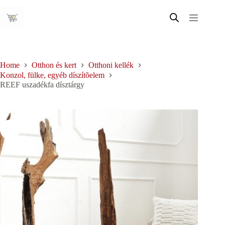
Skip
to
content
Home
Otthon és kert
Otthoni kellék
Konzol, fülke, egyéb díszítõelem
REEF uszadékfa dísztárgy