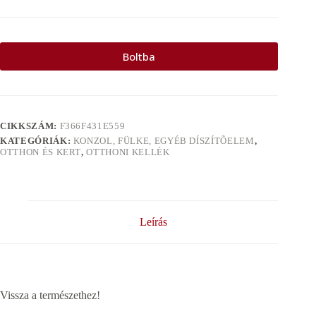
Boltba
CIKKSZÁM:
F366F431E559
KATEGÓRIÁK:
KONZOL, FÜLKE, EGYÉB DÍSZÍTÕELEM
,
OTTHON ÉS KERT
,
OTTHONI KELLÉK
Leírás
Vissza a természethez!