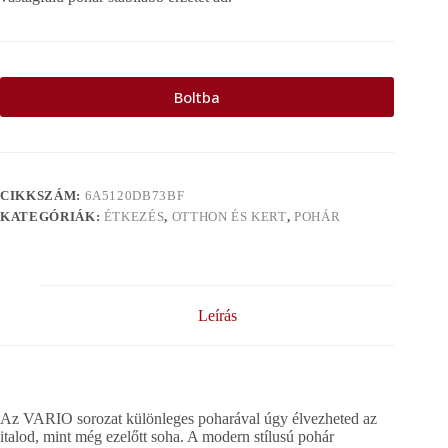
Boltba
CIKKSZÁM:
6A5120DB73BF
KATEGÓRIÁK:
ÉTKEZÉS
,
OTTHON ÉS KERT
,
POHÁR
Leírás
Az VARIO sorozat különleges poharával úgy élvezheted az
italod, mint még ezelőtt soha. A modern stílusú pohár