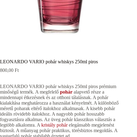
LEONARDO VARIO pohár whiskys 250ml piros
800,00
Ft
LEONARDO VARIO pohár whiskys 250ml piros prémium
minőségű termék. A megfelelő
pohár
alapvető része a
mindennapi étkezésnek és az otthoni tálalásnak. A pohár
kialakítása meghatározza a használat kényelmét. A különböző
méretű poharak eltérő italokhoz alkalmasak. A kisebb pohár
ideális rövidebb italokhoz. A nagyobb pohár hosszabb
fogyasztásra alkalmas. Az üveg pohár klasszikus választás a
legtöbb alkalomra. A
kristály pohár
elegánsabb megjelenést
biztosít. A műanyag pohár praktikus, törésbiztos megoldás. A
vastagfalú pohár stabilabb érzetet ad.