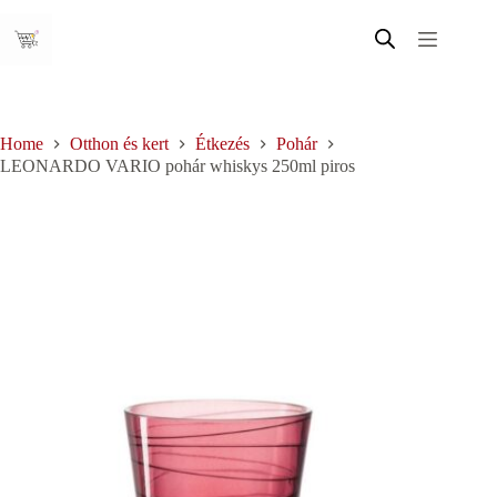
Skip
to
content
Home
Otthon és kert
Étkezés
Pohár
LEONARDO VARIO pohár whiskys 250ml piros