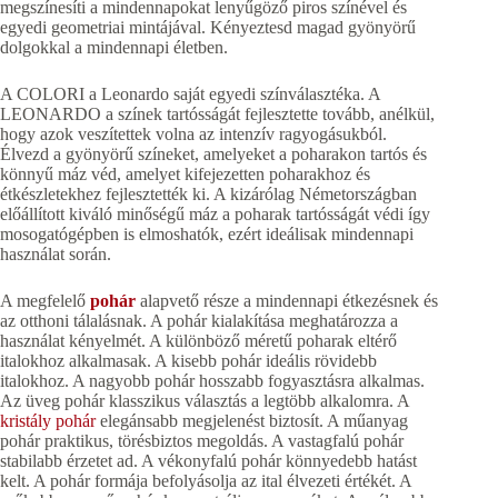
megszínesíti a mindennapokat lenyűgöző piros színével és
egyedi geometriai mintájával. Kényeztesd magad gyönyörű
dolgokkal a mindennapi életben.
A COLORI a Leonardo saját egyedi színválasztéka. A
LEONARDO a színek tartósságát fejlesztette tovább, anélkül,
hogy azok veszítettek volna az intenzív ragyogásukból.
Élvezd a gyönyörű színeket, amelyeket a poharakon tartós és
könnyű máz véd, amelyet kifejezetten poharakhoz és
étkészletekhez fejlesztették ki. A kizárólag Németországban
előállított kiváló minőségű máz a poharak tartósságát védi így
mosogatógépben is elmoshatók, ezért ideálisak mindennapi
használat során.
A megfelelő
pohár
alapvető része a mindennapi étkezésnek és
az otthoni tálalásnak. A pohár kialakítása meghatározza a
használat kényelmét. A különböző méretű poharak eltérő
italokhoz alkalmasak. A kisebb pohár ideális rövidebb
italokhoz. A nagyobb pohár hosszabb fogyasztásra alkalmas.
Az üveg pohár klasszikus választás a legtöbb alkalomra. A
kristály pohár
elegánsabb megjelenést biztosít. A műanyag
pohár praktikus, törésbiztos megoldás. A vastagfalú pohár
stabilabb érzetet ad. A vékonyfalú pohár könnyedebb hatást
kelt. A pohár formája befolyásolja az ital élvezeti értékét. A