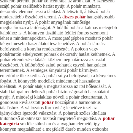
szűkebb peremű pohár koncentrálja az aromákat. A szélesebb
szájú pohár szellősebb hatást nyújt. A pohár mintázata
dekoratív elemmé teszi a tálalást. A letisztult, átlátszó pohár
rendezettebb összképet teremt. A
díszes pohár
hangsúlyosabb
megjelenést nyújt. A pohár anyagának minősége
meghatározza a tartósságot. A hőálló pohár alkalmas melegebb
italokhoz is. A könnyen tisztítható felület fontos szempont
lehet a mindennapokban. A mosogatógépben mosható pohár
kényelmesebb használatot tesz lehetővé. A pohár tárolása
befolyásolja a konyha rendezettségét. A polcon vagy
pohártartón elhelyezett poharak dekoratív hatást kelthetnek. A
pohár elrendezése tálalás közben meghatározza az asztal
összképét. A különböző színű poharak egyedi hangulatot
teremthetnek. A semleges árnyalatú pohár bármilyen
enteriőrbe illeszkedik. A pohár súlya befolyásolja a kényelmes
fogást. A könnyebb modellek mindennapi használatra
ideálisak. A pohár alakja meghatározza az ital hőleadását. A
stabil talppal rendelkező pohár biztonságosabb használatot
nyújt. A minőségi kialakítás növeli a pohár élettartamát. A
gondosan kiválasztott
pohár
hozzájárul a harmonikus
tálaláshoz. A változatos formavilág lehetővé teszi az
igényekhez igazodó választást. A poharak széles kínálata
különböző alkalmakra biztosít megfelelő megoldást. A
pohár
kategória
sokféle stílusban és anyagban elérhető, így
könnyen megtalálható a megfelelő darab minden otthonba.