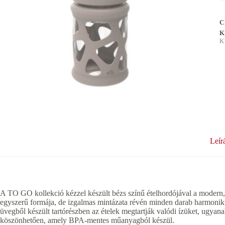
C
K
K
Leír
A TO GO kollekció kézzel készült bézs színű ételhordójával a modern, el
egyszerű formája, de izgalmas mintázata révén minden darab harmonikus
üvegből készült tartórészben az ételek megtartják valódi ízüket, ugyana
köszönhetően, amely BPA-mentes műanyagból készül.