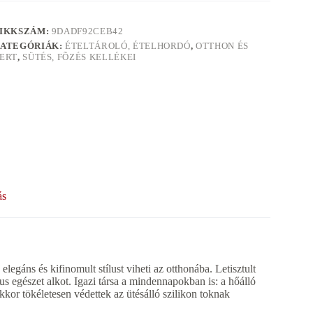
IKKSZÁM:
9DADF92CEB42
ATEGÓRIÁK:
ÉTELTÁROLÓ, ÉTELHORDÓ
,
OTTHON ÉS
ERT
,
SÜTÉS, FÕZÉS KELLÉKEI
ás
egáns és kifinomult stílust viheti az otthonába. Letisztult
 egészet alkot. Igazi társa a mindennapokban is: a hőálló
kkor tökéletesen védettek az ütésálló szilikon toknak