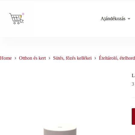
Skip
to
content
Ajándékozás
Home
Otthon és kert
Sütés, fõzés kellékei
Ételtároló, ételhor
L
3