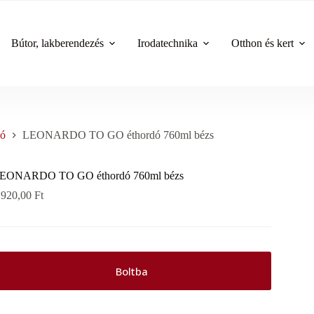
Bútor, lakberendezés
Irodatechnika
Otthon és kert
dó
LEONARDO TO GO éthordó 760ml bézs
EONARDO TO GO éthordó 760ml bézs
 920,00
Ft
Boltba