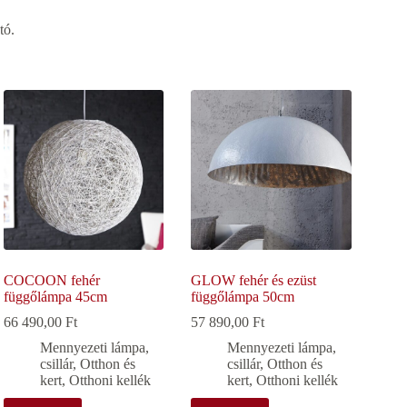
tó.
COCOON fehér
GLOW fehér és ezüst
függőlámpa 45cm
függőlámpa 50cm
66 490,00
Ft
57 890,00
Ft
Mennyezeti lámpa,
Mennyezeti lámpa,
csillár
,
Otthon és
csillár
,
Otthon és
kert
,
Otthoni kellék
kert
,
Otthoni kellék