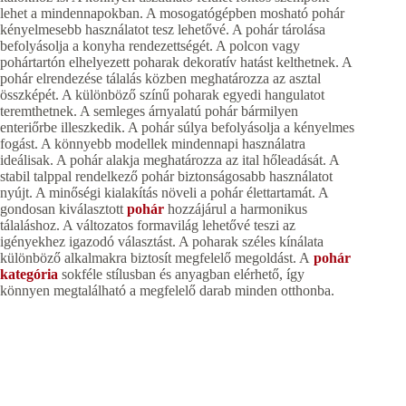
lehet a mindennapokban. A mosogatógépben mosható pohár
kényelmesebb használatot tesz lehetővé. A pohár tárolása
befolyásolja a konyha rendezettségét. A polcon vagy
pohártartón elhelyezett poharak dekoratív hatást kelthetnek. A
pohár elrendezése tálalás közben meghatározza az asztal
összképét. A különböző színű poharak egyedi hangulatot
teremthetnek. A semleges árnyalatú pohár bármilyen
enteriőrbe illeszkedik. A pohár súlya befolyásolja a kényelmes
fogást. A könnyebb modellek mindennapi használatra
ideálisak. A pohár alakja meghatározza az ital hőleadását. A
stabil talppal rendelkező pohár biztonságosabb használatot
nyújt. A minőségi kialakítás növeli a pohár élettartamát. A
gondosan kiválasztott
pohár
hozzájárul a harmonikus
tálaláshoz. A változatos formavilág lehetővé teszi az
igényekhez igazodó választást. A poharak széles kínálata
különböző alkalmakra biztosít megfelelő megoldást. A
pohár
kategória
sokféle stílusban és anyagban elérhető, így
könnyen megtalálható a megfelelő darab minden otthonba.