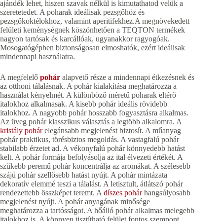
ajándék lehet, hiszen szavak nélkül is kimutathatod velük a
szeretetedet. A poharak ideálisak pezsgőhöz és
pezsgőkoktélokhoz, valamint aperitifekhez.A megnövekedett
felületi keménységnek köszönhetően a TEQTON termékek
nagyon tartósak és karcállóak, ugyanakkor ragyogóak.
Mosogatógépben biztonságosan elmoshatók, ezért ideálisak
mindennapi használatra.
A megfelelő
pohár
alapvető része a mindennapi étkezésnek és
az otthoni tálalásnak. A pohár kialakítása meghatározza a
használat kényelmét. A különböző méretű poharak eltérő
italokhoz alkalmasak. A kisebb pohár ideális rövidebb
italokhoz. A nagyobb pohár hosszabb fogyasztásra alkalmas.
Az üveg pohár klasszikus választás a legtöbb alkalomra. A
kristály pohár
elegánsabb megjelenést biztosít. A műanyag
pohár praktikus, törésbiztos megoldás. A vastagfalú pohár
stabilabb érzetet ad. A vékonyfalú pohár könnyedebb hatást
kelt. A pohár formája befolyásolja az ital élvezeti értékét. A
szűkebb peremű pohár koncentrálja az aromákat. A szélesebb
szájú pohár szellősebb hatást nyújt. A pohár mintázata
dekoratív elemmé teszi a tálalást. A letisztult, átlátszó pohár
rendezettebb összképet teremt. A
díszes pohár
hangsúlyosabb
megjelenést nyújt. A pohár anyagának minősége
meghatározza a tartósságot. A hőálló pohár alkalmas melegebb
italokhoz is. A könnyen tisztítható felület fontos szempont