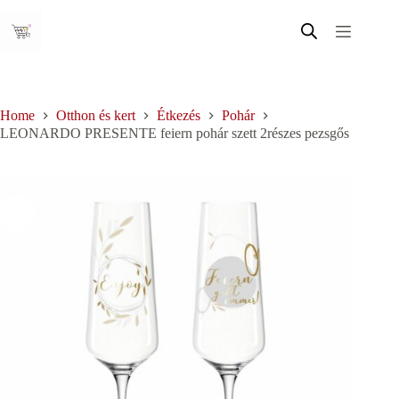
Skip
to
content
Home
Otthon és kert
Étkezés
Pohár
LEONARDO PRESENTE feiern pohár szett 2részes pezsgős