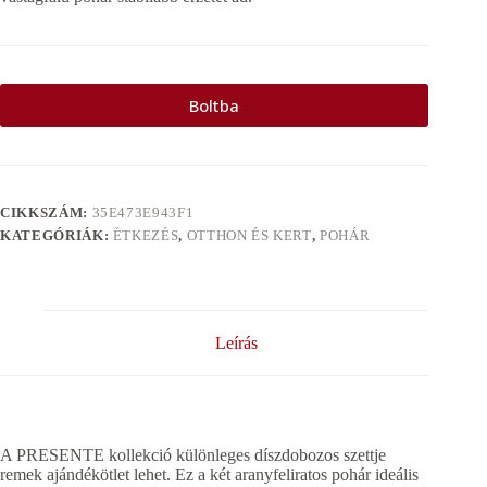
Boltba
CIKKSZÁM:
35E473E943F1
KATEGÓRIÁK:
ÉTKEZÉS
,
OTTHON ÉS KERT
,
POHÁR
Leírás
A PRESENTE kollekció különleges díszdobozos szettje
remek ajándékötlet lehet. Ez a két aranyfeliratos pohár ideális