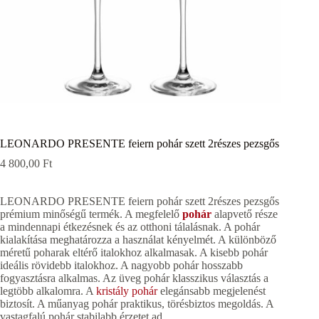
LEONARDO PRESENTE feiern pohár szett 2részes pezsgős
4 800,00
Ft
LEONARDO PRESENTE feiern pohár szett 2részes pezsgős
prémium minőségű termék. A megfelelő
pohár
alapvető része
a mindennapi étkezésnek és az otthoni tálalásnak. A pohár
kialakítása meghatározza a használat kényelmét. A különböző
méretű poharak eltérő italokhoz alkalmasak. A kisebb pohár
ideális rövidebb italokhoz. A nagyobb pohár hosszabb
fogyasztásra alkalmas. Az üveg pohár klasszikus választás a
legtöbb alkalomra. A
kristály pohár
elegánsabb megjelenést
biztosít. A műanyag pohár praktikus, törésbiztos megoldás. A
vastagfalú pohár stabilabb érzetet ad.