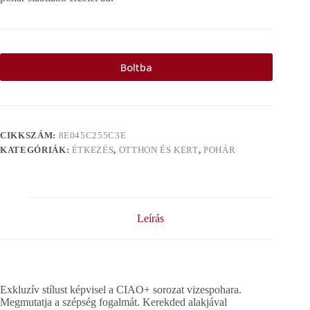
Boltba
CIKKSZÁM:
8E045C255C3E
KATEGÓRIÁK:
ÉTKEZÉS
,
OTTHON ÉS KERT
,
POHÁR
Leírás
Exkluzív stílust képvisel a CIAO+ sorozat vizespohara.
Megmutatja a szépség fogalmát. Kerekded alakjával