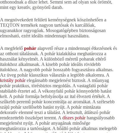
otthonodnak a dísze lehet. Semmi sem ad olyan sok örömöt,
mint egy kreatív, gyönyörű darab.
A megnövekedett felületi keménységnek köszönhetően a
TEQTON termékek nagyon tartósak és karcállóak,
ugyanakkor ragyogóak. Mosogatógépben biztonságosan
elmosható, ezért ideális mindennapi használatra.
A megfelelő
pohár
alapvető része a mindennapi étkezésnek és
az otthoni tálalásnak. A pohár kialakítása meghatározza a
használat kényelmét. A különböző méretű poharak eltérő
italokhoz alkalmasak. A kisebb pohár ideális rövidebb
italokhoz. A nagyobb pohár hosszabb fogyasztásra alkalmas.
Az üveg pohár klasszikus választás a legtöbb alkalomra. A
kristály pohár
elegánsabb megjelenést biztosít. A műanyag
pohár praktikus, törésbiztos megoldás. A vastagfalú pohár
stabilabb érzetet ad. A vékonyfalú pohár könnyedebb hatást
kelt. A pohár formája befolyásolja az ital élvezeti értékét. A
szűkebb peremű pohár koncentrálja az aromákat. A szélesebb
szájú pohár szellősebb hatást nyújt. A pohár mintázata
dekoratív elemmé teszi a tálalást. A letisztult, átlátszó pohár
rendezettebb összképet teremt. A
díszes pohár
hangsúlyosabb
megjelenést nyújt. A pohár anyagának minősége
meghatározza a tartósságot. A hőálló pohár alkalmas melegebb