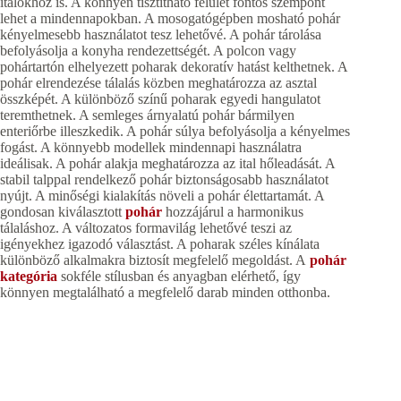
italokhoz is. A könnyen tisztítható felület fontos szempont
lehet a mindennapokban. A mosogatógépben mosható pohár
kényelmesebb használatot tesz lehetővé. A pohár tárolása
befolyásolja a konyha rendezettségét. A polcon vagy
pohártartón elhelyezett poharak dekoratív hatást kelthetnek. A
pohár elrendezése tálalás közben meghatározza az asztal
összképét. A különböző színű poharak egyedi hangulatot
teremthetnek. A semleges árnyalatú pohár bármilyen
enteriőrbe illeszkedik. A pohár súlya befolyásolja a kényelmes
fogást. A könnyebb modellek mindennapi használatra
ideálisak. A pohár alakja meghatározza az ital hőleadását. A
stabil talppal rendelkező pohár biztonságosabb használatot
nyújt. A minőségi kialakítás növeli a pohár élettartamát. A
gondosan kiválasztott
pohár
hozzájárul a harmonikus
tálaláshoz. A változatos formavilág lehetővé teszi az
igényekhez igazodó választást. A poharak széles kínálata
különböző alkalmakra biztosít megfelelő megoldást. A
pohár
kategória
sokféle stílusban és anyagban elérhető, így
könnyen megtalálható a megfelelő darab minden otthonba.