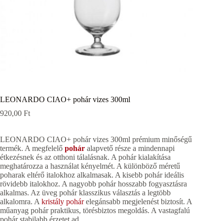
LEONARDO CIAO+ pohár vizes 300ml
920,00
Ft
LEONARDO CIAO+ pohár vizes 300ml prémium minőségű
termék. A megfelelő
pohár
alapvető része a mindennapi
étkezésnek és az otthoni tálalásnak. A pohár kialakítása
meghatározza a használat kényelmét. A különböző méretű
poharak eltérő italokhoz alkalmasak. A kisebb pohár ideális
rövidebb italokhoz. A nagyobb pohár hosszabb fogyasztásra
alkalmas. Az üveg pohár klasszikus választás a legtöbb
alkalomra. A
kristály pohár
elegánsabb megjelenést biztosít. A
műanyag pohár praktikus, törésbiztos megoldás. A vastagfalú
pohár stabilabb érzetet ad.