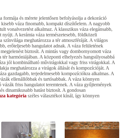
 formája és mérete jelentősen befolyásolja a dekoráció
 A kisebb váza finomabb, kompakt díszítőelem. A nagyobb
ztult vonalvezetést alkalmaz. A klasszikus váza elegánsabb,
 nyújt. A kerámia váza természetesebb, földközeli
 színvilága meghatározza a tér atmoszféráját. A világos
bb, erőteljesebb hangulatot adnak. A váza felületének
ebb megjelenést biztosít. A mintás vagy dombornyomott váza
 a tér harmóniájában. A központi elhelyezés hangsúlyosabbá
váza jól kombinálható művirágokkal vagy friss virágokkal. A
alakja meghatározza a virágok állását és kompozícióját. A
 váza gazdagabb, terjedelmesebb kompozíciókra alkalmas. A
 vázák ellenállóbbak és tartósabbak. A váza könnyen
dó vázák friss hangulatot teremtenek. A váza gyűjtemények
ezés dinamikusabb hatást biztosít. A gondosan
áza kategória
széles választékot kínál, így könnyen