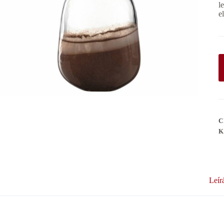
l
e
C
K
Leír