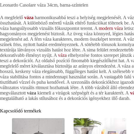
Leonardo Casolare váza 34cm, barna-színtelen
A megfelelő
váza
harmonikusabbá teszi a helyiség megjelenését. A váza
összhatását. A különböző méretű vázák eltérő funkciókat töltenek be.
váza hangsúlyosabb vizuális fókuszpontot teremt. A
modern váza
letis
hagyományos megjelenést biztosít. Az üveg váza könnyed, légies hatást
megjelenést ad. A fém váza karakteres, modern összképet teremt. A váza
színek friss, nyitott hatást eredményeznek. A sötétebb tónusok komolya
textúrája látványos vizuális hatást hoz létre. A sima felület rendezett
dekoratívabb élményt nyújt. A
váza
elhelyezése fontos szerepet játszik
teszi a dekorációt. Az oldalsó pozíció finomabb kiegészítőként hat. A 
megfelelő méret kiválasztása biztosítja az arányos elrendezést. A váza 
hosszú, keskeny váza elegánsabb, függőleges hatást kelt. A szélesebb
váza stabilitása fontos a mindennapi használat során. A vastagabb falú
tisztítható vízzel és puha kendővel. A szezonális dekorációkhoz igazo
változatos vizuális ritmust hozhatnak létre. A több vázából álló elrend
megválasztott
váza
kiemeli a virágok szépségét és a tér karakterét. A
v
megtalálható a lakás stílusához és a dekorációs igényekhez illő darab.
Kapcsolódó termékek