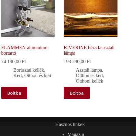
FLAMMEN aluminium
RIVERINE bézs fa asztali
bortartó
lámpa
74 190,00
Ft
193 290,00
Ft
Borászati kellék
,
Asztali lámpa
,
Kert
,
Otthon és kert
Otthon és kert
,
Otthoni kellék
Boltba
Boltba
Hasznos linkek
Magazin