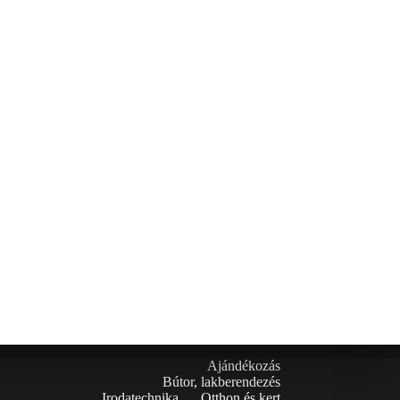
Ajándékozás
Bútor, lakberendezés
Irodatechnika
Otthon és kert