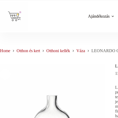
Skip
to
content
Ajándékozás
Home
Otthon és kert
Otthoni kellék
Váza
LEONARDO CAS
L
1
L
p
t
j
m
f
h