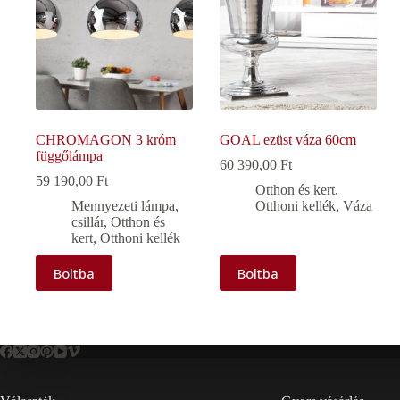
CHROMAGON 3 króm
GOAL ezüst váza 60cm
függőlámpa
60 390,00
Ft
59 190,00
Ft
Otthon és kert
,
Mennyezeti lámpa,
Otthoni kellék
,
Váza
csillár
,
Otthon és
kert
,
Otthoni kellék
Boltba
Boltba