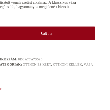
etisztult vonalvezetést alkalmaz. A klasszikus váza
legánsabb, hagyományos megjelenést biztosít.
Boltba
IKKSZÁM:
8DCA77A73596
ATEGÓRIÁK:
OTTHON ÉS KERT
,
OTTHONI KELLÉK
,
VÁZA
ás