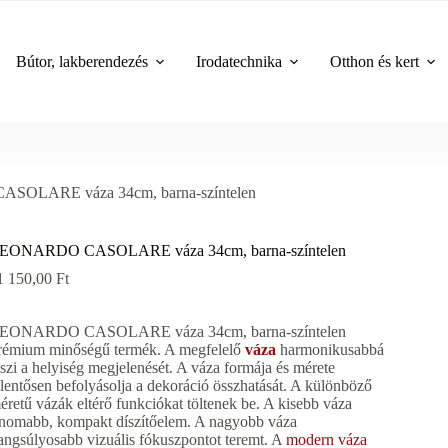
Bútor, lakberendezés
Irodatechnika
Otthon és kert
OLARE váza 34cm, barna-színtelen
EONARDO CASOLARE váza 34cm, barna-színtelen
1 150,00
Ft
EONARDO CASOLARE váza 34cm, barna-színtelen
rémium minőségű termék. A megfelelő
váza
harmonikusabbá
eszi a helyiség megjelenését. A váza formája és mérete
elentősen befolyásolja a dekoráció összhatását. A különböző
éretű vázák eltérő funkciókat töltenek be. A kisebb váza
inomabb, kompakt díszítőelem. A nagyobb váza
angsúlyosabb vizuális fókuszpontot teremt. A
modern váza