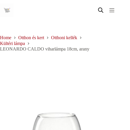
Skip
to
content
Home
Otthon és kert
Otthoni kellék
Kültéri lámpa
LEONARDO CALDO viharlámpa 18cm, arany