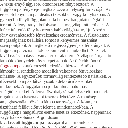
A textil ernyő lágyabb, otthonosabb fényt biztosít. A
függőlámpa fényereje meghatározza a helyiség funkcióját. Az
erősebb fényű lámpa ideális étkezőkben vagy konyhákban. A
gyengébb fényű függőlámpa kellemes, hangulatos légkört
teremt. A fény iránya befolyásolja a megvilágított területet. A
lefelé irányuló fény koncentráltabb világítást nyújt. A szórt
fény egyenletesebb fényeloszlást eredményez. A függőlámpa
magasságának beállítása fontos a kényelmes használat
szempontjából. A megfelelő magasság javítja a tér arányait. A
függőlámpa vizuális fókuszpontként is működhet. A színek
kiválasztása hatással van a tér karakterére. A világos árnyalatú
lámpák könnyedebb összképet adnak. A sötétebb tónusú
függőlámpa
karakteresebb jelenlétet biztosít. A több
lámpafejjel rendelkező modellek változatos fényeloszlást
kínálnak. A egyszerűbb formavilág rendezettebb hatást kelt. A
díszesebb lámpák látványosabb dekorációs elemként
működnek. A függőlámpa jól kombinálható más
világítótestekkel. A fényerőszabályzással felszerelt modellek
rugalmasabb használatot tesznek lehetővé. A minőségi
anyaghasználat növeli a lámpa tartósságát. A könnyen
tisztítható felület előnyt jelent a mindennapokban. A
függőlámpa hangsúlyos eleme lehet az étkezőnek, nappalinak
vagy hálószobának. A gondosan
kiválasztott
függőlámpa
hozzájárul a harmonikus és
kényelmes otthoni légkörhöz. A különböző méretek és stílusok