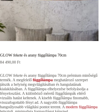
GLOW fekete és arany függőlámpa 70cm
84 490,00
Ft
GLOW fekete és arany függőlámpa 70cm prémium minőségű
termék. A megfelelő
függőlámpa
meghatározó szerepet
játszik a helyiség megvilágításában és hangulatának
kialakításában. A függőlámpa elhelyezése befolyásolja a
fényeloszlást. A különböző méretű függőlámpák eltérő
vizuális hatást keltenek. A kisebb függőlámpa finomabb,
visszafogottabb fényt ad. A nagyobb függőlámpa
hangsúlyosabb világítási pontot teremt. A
modern függőlámpa
letisztult, minimalista formavilágot képvisel.