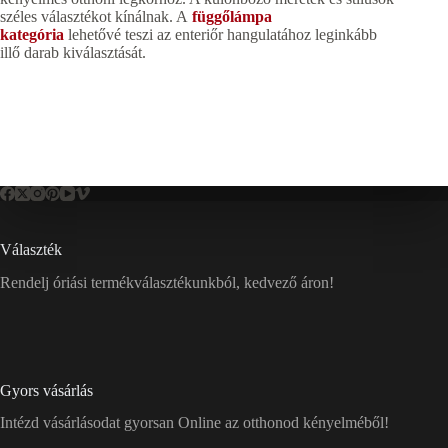
széles választékot kínálnak. A
függőlámpa
kategória
lehetővé teszi az enteriőr hangulatához leginkább
illő darab kiválasztását.
Választék
Rendelj óriási termékválasztékunkból, kedvező áron!
Gyors vásárlás
Intézd vásárlásodat gyorsan Online az otthonod kényelméből!