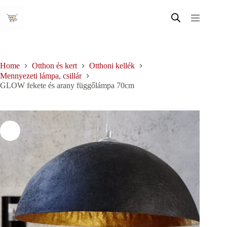
Skip
to
content
Home
Otthon és kert
Otthoni kellék
Mennyezeti lámpa, csillár
GLOW fekete és arany függőlámpa 70cm