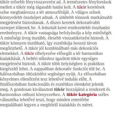
tükör erősebb fényvisszaverést ad. A természetes fényforrások
mellett a tükör még tágasabb hatást kelt. A
tükör
keretének
színe meghatározza a tér atmoszféráját. A világos színek
könnyedebb összképet adnak. A sötétebb tónusok markánsabb
megjelenést biztosítanak. A díszes keretek dekoratívabb
szerepet töltenek be. A letisztult keret rendezettebb összhatást
eredményez. A tükör vastagsága befolyásolja a kép minőségét.
A minőségi üveg tisztább, élesebb visszatükrözést biztosít. A
tükör könnyen tisztítható, így esztétikája hosszú távon
megőrizhető. A tükör jól kombinálható más dekorációs
elemekkel. A
tükör
elhelyezése elősegíti a tér harmonikus
kialakítását. A beltéri stílushoz igazított tükör egységes
megjelenést biztosít. A tükör több helyiségben is praktikus
kiegészítő lehet. A nappaliban dekoratív funkciót tölt be. A
hálószobában öltözködési segítséget nyújt. Az előszobában
kényelmes ellenőrzést tesz lehetővé indulás előtt. A
fürdőszobában funkcionális és esztétikus elemként jelenik
meg. A gondosan kiválasztott
tükör
hozzájárul a rendezett és
harmonikus otthoni környezethez. A
tükör kategória
széles
választéka lehetővé teszi, hogy minden enteriőrbe
megtalálható legyen a megfelelő kialakítás és méret.