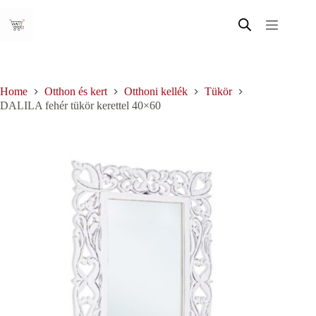
Skip
to
content
Home
Otthon és kert
Otthoni kellék
Tükör
DALILA fehér tükör kerettel 40×60