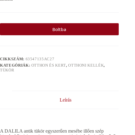
Boltba
CIKKSZÁM:
63547135AC27
KATEGÓRIÁK:
OTTHON ÉS KERT
,
OTTHONI KELLÉK
,
TÜKÖR
Leírás
A DALILA antik tükör egyszerűen mesébe illően szép