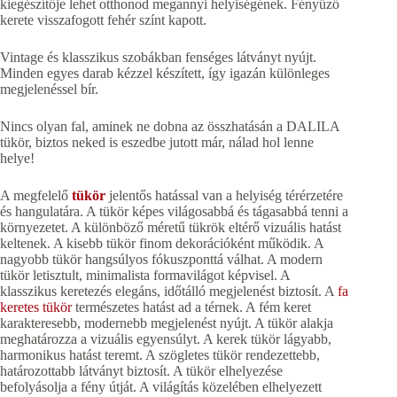
kiegészítője lehet otthonod megannyi helyiségének. Fényűző
kerete visszafogott fehér színt kapott.
Vintage és klasszikus szobákban fenséges látványt nyújt.
Minden egyes darab kézzel készített, így igazán különleges
megjelenéssel bír.
Nincs olyan fal, aminek ne dobna az összhatásán a DALILA
tükör, biztos neked is eszedbe jutott már, nálad hol lenne
helye!
A megfelelő
tükör
jelentős hatással van a helyiség térérzetére
és hangulatára. A tükör képes világosabbá és tágasabbá tenni a
környezetet. A különböző méretű tükrök eltérő vizuális hatást
keltenek. A kisebb tükör finom dekorációként működik. A
nagyobb tükör hangsúlyos fókuszponttá válhat. A modern
tükör letisztult, minimalista formavilágot képvisel. A
klasszikus keretezés elegáns, időtálló megjelenést biztosít. A
fa
keretes tükör
természetes hatást ad a térnek. A fém keret
karakteresebb, modernebb megjelenést nyújt. A tükör alakja
meghatározza a vizuális egyensúlyt. A kerek tükör lágyabb,
harmonikus hatást teremt. A szögletes tükör rendezettebb,
határozottabb látványt biztosít. A tükör elhelyezése
befolyásolja a fény útját. A világítás közelében elhelyezett