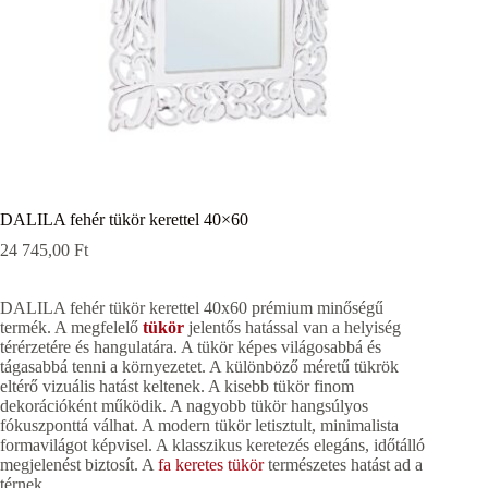
DALILA fehér tükör kerettel 40×60
24 745,00
Ft
DALILA fehér tükör kerettel 40x60 prémium minőségű
termék. A megfelelő
tükör
jelentős hatással van a helyiség
térérzetére és hangulatára. A tükör képes világosabbá és
tágasabbá tenni a környezetet. A különböző méretű tükrök
eltérő vizuális hatást keltenek. A kisebb tükör finom
dekorációként működik. A nagyobb tükör hangsúlyos
fókuszponttá válhat. A modern tükör letisztult, minimalista
formavilágot képvisel. A klasszikus keretezés elegáns, időtálló
megjelenést biztosít. A
fa keretes tükör
természetes hatást ad a
térnek.