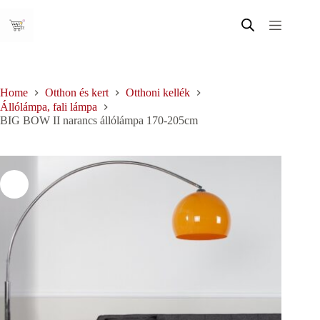
Skip
to
content
Home
Otthon és kert
Otthoni kellék
Állólámpa, fali lámpa
BIG BOW II narancs állólámpa 170-205cm