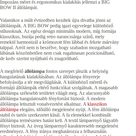
Impozáns méret és ergonomikus kialakítás jellemzi a BIG
BOW II állólámpát.
Valamikor a múlt évtizedben kezdtek újra divatba jönni az
állólámpák. A BIG BOW pedig igazi egyvelege különböző
stílusoknak. Az egész design minimális modern, míg formája
klasszikus, burája pedig retro narancssárga színű, mely
remekül harmonizál a krómozott fém lábbal és fekete márvány
talppal. Arról nem is beszélve, hogy szabadon mozgatható
lábának köszönhetően nem csak rugalmasan pozicionálható,
de kedv szerint nyújtható és zsugorítható.
A megfelelő
állólámpa
fontos szerepet játszik a helyiség
hangulatának kialakításában. Az állólámpa fényereje
befolyásolja a tér megvilágítását. A különböző méretű és
formájú állólámpák eltérő funkciókat szolgálnak. A magasabb
állólámpa szélesebb területet világít meg. Az alacsonyabb
állólámpa hangulatosabb fényforrást biztosít. A modern
állólámpa letisztult vonalvezetést alkalmaz. A
klasszikus
állólámpa
elegáns, időtálló megjelenést nyújt. A fém állólámpa
stabil és tartós szerkezetet kínál. A fa elemekkel kombinált
állólámpa természetes hatást kelt. A textil lámpaernyő lágyabb
fényt biztosít. Az üveg lámpaernyő karakteresebb megjelenést
eredményez. A fény iránya meghatározza a felhasználás