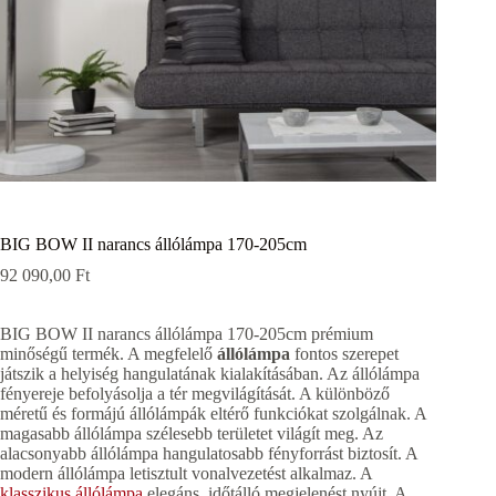
BIG BOW II narancs állólámpa 170-205cm
92 090,00
Ft
BIG BOW II narancs állólámpa 170-205cm prémium
minőségű termék. A megfelelő
állólámpa
fontos szerepet
játszik a helyiség hangulatának kialakításában. Az állólámpa
fényereje befolyásolja a tér megvilágítását. A különböző
méretű és formájú állólámpák eltérő funkciókat szolgálnak. A
magasabb állólámpa szélesebb területet világít meg. Az
alacsonyabb állólámpa hangulatosabb fényforrást biztosít. A
modern állólámpa letisztult vonalvezetést alkalmaz. A
klasszikus állólámpa
elegáns, időtálló megjelenést nyújt. A