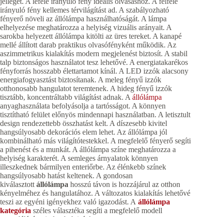
jellegét. A lefelé irányuló fény ideális olvasáshoz. A felfelé
irányuló fény kellemes térvilágítást ad. A szabályozható
fényerő növeli az állólámpa használhatóságát. A lámpa
elhelyezése meghatározza a helyiség vizuális arányait. A
sarokba helyezett állólámpa kitölti az üres tereket. A kanapé
mellé állított darab praktikus olvasófényként működik. Az
aszimmetrikus kialakítás modern megjelenést biztosít. A stabil
talp biztonságos használatot tesz lehetővé. A energiatakarékos
fényforrás hosszabb élettartamot kínál. A LED izzók alacsony
energiafogyasztást biztosítanak. A meleg fényű izzók
otthonosabb hangulatot teremtenek. A hideg fényű izzók
tisztább, koncentráltabb világítást adnak. A
állólámpa
anyaghasználata befolyásolja a tartósságot. A könnyen
tisztítható felület előnyös mindennapi használatban. A letisztult
design rendezettebb összhatást kelt. A díszesebb kivitel
hangsúlyosabb dekorációs elem lehet. Az állólámpa jól
kombinálható más világítótestekkel. A megfelelő fényerő segíti
a pihenést és a munkát. A állólámpa színe meghatározza a
helyiség karakterét. A semleges árnyalatok könnyen
illeszkednek bármilyen enteriőrbe. Az élénkebb színek
hangsúlyosabb hatást keltenek. A gondosan
kiválasztott
állólámpa
hosszú távon is hozzájárul az otthon
kényelméhez és hangulatához. A változatos kialakítás lehetővé
teszi az egyéni igényekhez való igazodást. A
állólámpa
kategória
széles választéka segíti a megfelelő modell