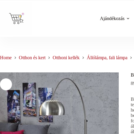
Skip
to
content
Ajándékozás
Home
Otthon és kert
Otthoni kellék
Állólámpa, fali lámpa
B
8
B
t
h
b
f
á
á