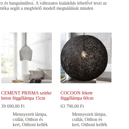
 és hangulatához. A változatos kialakítás lehetővé teszi az
ztéka segíti a megfelelő modell megtalálását minden
CEMENT PRISMA szürke
COCOON fekete
beton függőlámpa 15cm
függőlámpa 60cm
39 690,00
Ft
63 790,00
Ft
Mennyezeti lámpa,
Mennyezeti lámpa,
csillár
,
Otthon és
csillár
,
Otthon és
kert
,
Otthoni kellék
kert
,
Otthoni kellék