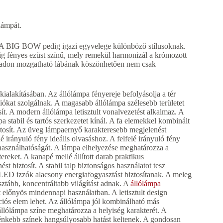
lámpát.
k. A BIG BOW pedig igazi egyvelege különböző stílusoknak.
ig fényes ezüst színű, mely remekül harmonizál a krómozott
zabadon mozgatható lábának köszönhetően nem csak
kialakításában. Az állólámpa fényereje befolyásolja a tér
iókat szolgálnak. A magasabb állólámpa szélesebb területet
ít. A modern állólámpa letisztult vonalvezetést alkalmaz. A
a stabil és tartós szerkezetet kínál. A fa elemekkel kombinált
iztosít. Az üveg lámpaernyő karakteresebb megjelenést
é irányuló fény ideális olvasáshoz. A felfelé irányuló fény
 használhatóságát. A lámpa elhelyezése meghatározza a
tereket. A kanapé mellé állított darab praktikus
 biztosít. A stabil talp biztonságos használatot tesz
A LED izzók alacsony energiafogyasztást biztosítanak. A meleg
ztább, koncentráltabb világítást adnak. A
állólámpa
t előnyös mindennapi használatban. A letisztult design
ciós elem lehet. Az állólámpa jól kombinálható más
 állólámpa színe meghatározza a helyiség karakterét. A
lénkebb színek hangsúlyosabb hatást keltenek. A gondosan