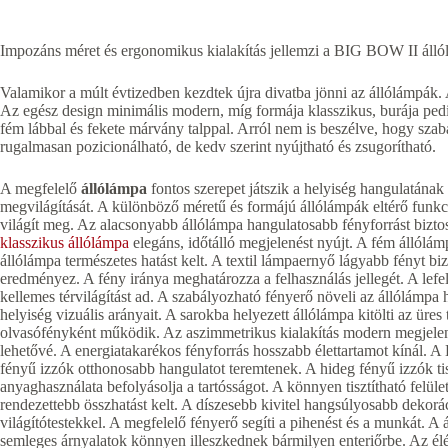
Impozáns méret és ergonomikus kialakítás jellemzi a BIG BOW II álló
Valamikor a múlt évtizedben kezdtek újra divatba jönni az állólámpá
Az egész design minimális modern, míg formája klasszikus, burája ped
fém lábbal és fekete márvány talppal. Arról nem is beszélve, hogy s
rugalmasan pozicionálható, de kedv szerint nyújtható és zsugorítható.
A megfelelő
állólámpa
fontos szerepet játszik a helyiség hangulatának 
megvilágítását. A különböző méretű és formájú állólámpák eltérő funkc
világít meg. Az alacsonyabb állólámpa hangulatosabb fényforrást biztos
klasszikus állólámpa
elegáns, időtálló megjelenést nyújt. A fém állólámp
állólámpa természetes hatást kelt. A textil lámpaernyő lágyabb fényt b
eredményez. A fény iránya meghatározza a felhasználás jellegét. A lefel
kellemes térvilágítást ad. A szabályozható fényerő növeli az állólámpa
helyiség vizuális arányait. A sarokba helyezett állólámpa kitölti az üres 
olvasófényként működik. Az aszimmetrikus kialakítás modern megjelenést
lehetővé. A energiatakarékos fényforrás hosszabb élettartamot kínál. 
fényű izzók otthonosabb hangulatot teremtenek. A hideg fényű izzók tis
anyaghasználata befolyásolja a tartósságot. A könnyen tisztítható felüle
rendezettebb összhatást kelt. A díszesebb kivitel hangsúlyosabb dekorá
világítótestekkel. A megfelelő fényerő segíti a pihenést és a munkát. A
semleges árnyalatok könnyen illeszkednek bármilyen enteriőrbe. Az é