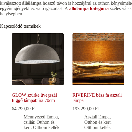
kiválasztott
állólámpa
hosszú távon is hozzájárul az otthon kényelméhez
egyéni igényekhez való igazodást. A
állólámpa kategória
széles válas
helyiségben.
Kapcsolódó termékek
GLOW szürke üvegszál
RIVERINE bézs fa asztali
függő lámpabúra 70cm
lámpa
64 790,00
Ft
193 290,00
Ft
Mennyezeti lámpa,
Asztali lámpa
,
csillár
,
Otthon és
Otthon és kert
,
kert
,
Otthoni kellék
Otthoni kellék