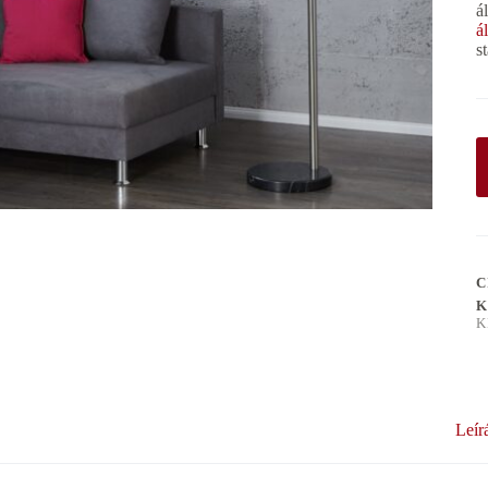
á
á
s
C
K
K
Leír