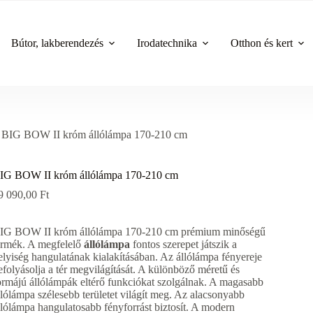
Bútor, lakberendezés
Irodatechnika
Otthon és kert
BIG BOW II króm állólámpa 170-210 cm
IG BOW II króm állólámpa 170-210 cm
9 090,00
Ft
IG BOW II króm állólámpa 170-210 cm prémium minőségű
ermék. A megfelelő
állólámpa
fontos szerepet játszik a
elyiség hangulatának kialakításában. Az állólámpa fényereje
efolyásolja a tér megvilágítását. A különböző méretű és
ormájú állólámpák eltérő funkciókat szolgálnak. A magasabb
llólámpa szélesebb területet világít meg. Az alacsonyabb
llólámpa hangulatosabb fényforrást biztosít. A modern