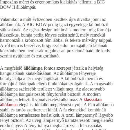
Impozáns méret és ergonomikus kialakítás jellemzi a BIG
BOW II állólámpát.
Valamikor a múlt évtizedben kezdtek újra divatba jönni az
állólámpák. A BIG BOW pedig igazi egyvelege különböző
stílusoknak. Az egész design minimális modern, míg formája
klasszikus, burája pedig fényes ezüst színű, mely remekül
harmonizál a krómozott fém lábbal és fekete márvány talppal.
Arról nem is beszélve, hogy szabadon mozgatható lábának
köszönhetően nem csak rugalmasan pozicionálható, de kedv
szerint nyújtható és zsugorítható.
A megfelelő
állólámpa
fontos szerepet játszik a helyiség
hangulatának kialakításában. Az állólámpa fényereje
befolyásolja a tér megvilágítását. A különböző méretű és
formájú állólámpák eltérő funkciókat szolgálnak. A magasabb
állólámpa szélesebb területet világít meg. Az alacsonyabb
állólámpa hangulatosabb fényforrást biztosít. A modern
állólámpa letisztult vonalvezetést alkalmaz. A
klasszikus
állólámpa
elegáns, időtálló megjelenést nyújt. A fém állólámpa
stabil és tartós szerkezetet kínál. A fa elemekkel kombinált
állólámpa természetes hatást kelt. A textil lámpaernyő lágyabb
fényt biztosít. Az üveg lámpaernyő karakteresebb megjelenést
eredményez. A fény iránya meghatározza a felhasználás