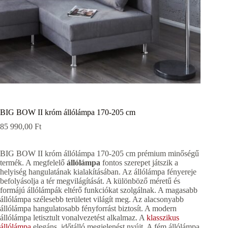
BIG BOW II króm állólámpa 170-205 cm
85 990,00
Ft
BIG BOW II króm állólámpa 170-205 cm prémium minőségű
termék. A megfelelő
állólámpa
fontos szerepet játszik a
helyiség hangulatának kialakításában. Az állólámpa fényereje
befolyásolja a tér megvilágítását. A különböző méretű és
formájú állólámpák eltérő funkciókat szolgálnak. A magasabb
állólámpa szélesebb területet világít meg. Az alacsonyabb
állólámpa hangulatosabb fényforrást biztosít. A modern
állólámpa letisztult vonalvezetést alkalmaz. A
klasszikus
állólámpa
elegáns, időtálló megjelenést nyújt. A fém állólámpa