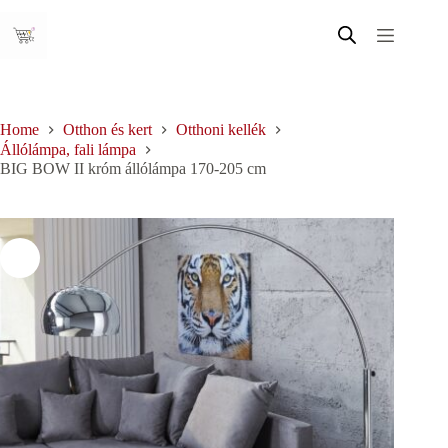
Skip
to
content
Home
Otthon és kert
Otthoni kellék
Állólámpa, fali lámpa
BIG BOW II króm állólámpa 170-205 cm