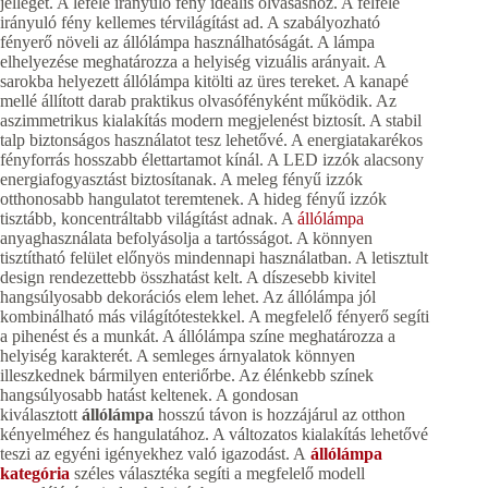
jellegét. A lefelé irányuló fény ideális olvasáshoz. A felfelé
irányuló fény kellemes térvilágítást ad. A szabályozható
fényerő növeli az állólámpa használhatóságát. A lámpa
elhelyezése meghatározza a helyiség vizuális arányait. A
sarokba helyezett állólámpa kitölti az üres tereket. A kanapé
mellé állított darab praktikus olvasófényként működik. Az
aszimmetrikus kialakítás modern megjelenést biztosít. A stabil
talp biztonságos használatot tesz lehetővé. A energiatakarékos
fényforrás hosszabb élettartamot kínál. A LED izzók alacsony
energiafogyasztást biztosítanak. A meleg fényű izzók
otthonosabb hangulatot teremtenek. A hideg fényű izzók
tisztább, koncentráltabb világítást adnak. A
állólámpa
anyaghasználata befolyásolja a tartósságot. A könnyen
tisztítható felület előnyös mindennapi használatban. A letisztult
design rendezettebb összhatást kelt. A díszesebb kivitel
hangsúlyosabb dekorációs elem lehet. Az állólámpa jól
kombinálható más világítótestekkel. A megfelelő fényerő segíti
a pihenést és a munkát. A állólámpa színe meghatározza a
helyiség karakterét. A semleges árnyalatok könnyen
illeszkednek bármilyen enteriőrbe. Az élénkebb színek
hangsúlyosabb hatást keltenek. A gondosan
kiválasztott
állólámpa
hosszú távon is hozzájárul az otthon
kényelméhez és hangulatához. A változatos kialakítás lehetővé
teszi az egyéni igényekhez való igazodást. A
állólámpa
kategória
széles választéka segíti a megfelelő modell