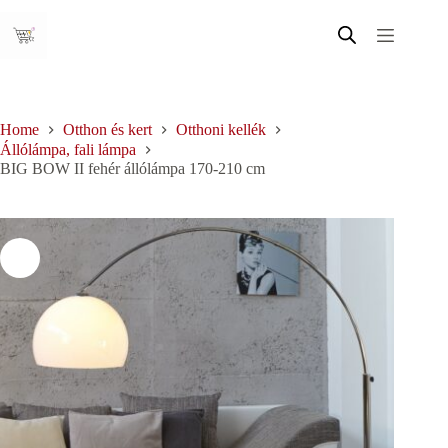
Skip
to
content
Home
Otthon és kert
Otthoni kellék
Állólámpa, fali lámpa
BIG BOW II fehér állólámpa 170-210 cm