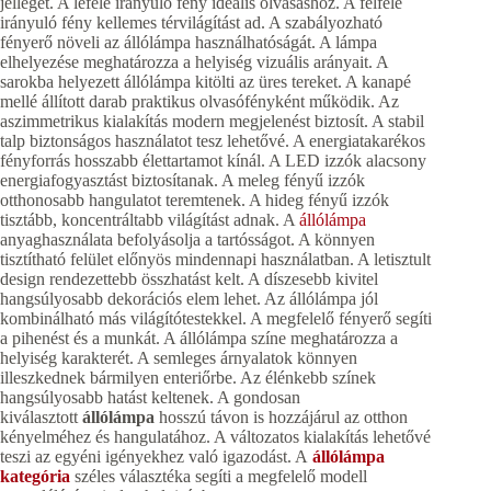
jellegét. A lefelé irányuló fény ideális olvasáshoz. A felfelé
irányuló fény kellemes térvilágítást ad. A szabályozható
fényerő növeli az állólámpa használhatóságát. A lámpa
elhelyezése meghatározza a helyiség vizuális arányait. A
sarokba helyezett állólámpa kitölti az üres tereket. A kanapé
mellé állított darab praktikus olvasófényként működik. Az
aszimmetrikus kialakítás modern megjelenést biztosít. A stabil
talp biztonságos használatot tesz lehetővé. A energiatakarékos
fényforrás hosszabb élettartamot kínál. A LED izzók alacsony
energiafogyasztást biztosítanak. A meleg fényű izzók
otthonosabb hangulatot teremtenek. A hideg fényű izzók
tisztább, koncentráltabb világítást adnak. A
állólámpa
anyaghasználata befolyásolja a tartósságot. A könnyen
tisztítható felület előnyös mindennapi használatban. A letisztult
design rendezettebb összhatást kelt. A díszesebb kivitel
hangsúlyosabb dekorációs elem lehet. Az állólámpa jól
kombinálható más világítótestekkel. A megfelelő fényerő segíti
a pihenést és a munkát. A állólámpa színe meghatározza a
helyiség karakterét. A semleges árnyalatok könnyen
illeszkednek bármilyen enteriőrbe. Az élénkebb színek
hangsúlyosabb hatást keltenek. A gondosan
kiválasztott
állólámpa
hosszú távon is hozzájárul az otthon
kényelméhez és hangulatához. A változatos kialakítás lehetővé
teszi az egyéni igényekhez való igazodást. A
állólámpa
kategória
széles választéka segíti a megfelelő modell