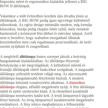
Impozáns méret és ergonomikus kialakítás jellemzi a BIG
BOW II állólámpát.
Valamikor a múlt évtizedben kezdtek újra divatba jönni az
állólámpák. A BIG BOW pedig igazi egyvelege különböző
stílusoknak. Az egész design minimális modern, míg formája
klasszikus, burája pedig elegáns fehér színű, mely remekül
harmonizál a krómozott fém lábbal és márvány talppal. Arról
nem is beszélve, hogy szabadon mozgatható lábának
köszönhetően nem csak rugalmasan pozicionálható, de kedv
szerint nyújtható és zsugorítható.
A megfelelő
állólámpa
fontos szerepet játszik a helyiség
hangulatának kialakításában. Az állólámpa fényereje
befolyásolja a tér megvilágítását. A különböző méretű és
formájú állólámpák eltérő funkciókat szolgálnak. A magasabb
állólámpa szélesebb területet világít meg. Az alacsonyabb
állólámpa hangulatosabb fényforrást biztosít. A modern
állólámpa letisztult vonalvezetést alkalmaz. A
klasszikus
állólámpa
elegáns, időtálló megjelenést nyújt. A fém állólámpa
stabil és tartós szerkezetet kínál. A fa elemekkel kombinált
állólámpa természetes hatást kelt. A textil lámpaernyő lágyabb
fényt biztosít. Az üveg lámpaernyő karakteresebb megjelenést
eredményez. A fény iránya meghatározza a felhasználás