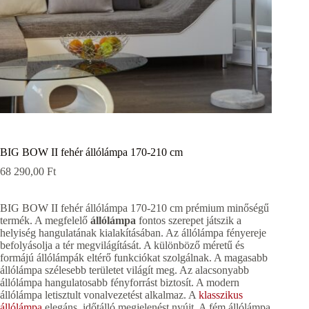
BIG BOW II fehér állólámpa 170-210 cm
68 290,00
Ft
BIG BOW II fehér állólámpa 170-210 cm prémium minőségű
termék. A megfelelő
állólámpa
fontos szerepet játszik a
helyiség hangulatának kialakításában. Az állólámpa fényereje
befolyásolja a tér megvilágítását. A különböző méretű és
formájú állólámpák eltérő funkciókat szolgálnak. A magasabb
állólámpa szélesebb területet világít meg. Az alacsonyabb
állólámpa hangulatosabb fényforrást biztosít. A modern
állólámpa letisztult vonalvezetést alkalmaz. A
klasszikus
állólámpa
elegáns, időtálló megjelenést nyújt. A fém állólámpa