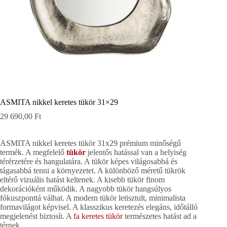
ASMITA nikkel keretes tükör 31×29
29 690,00
Ft
ASMITA nikkel keretes tükör 31x29 prémium minőségű
termék. A megfelelő
tükör
jelentős hatással van a helyiség
térérzetére és hangulatára. A tükör képes világosabbá és
tágasabbá tenni a környezetet. A különböző méretű tükrök
eltérő vizuális hatást keltenek. A kisebb tükör finom
dekorációként működik. A nagyobb tükör hangsúlyos
fókuszponttá válhat. A modern tükör letisztult, minimalista
formavilágot képvisel. A klasszikus keretezés elegáns, időtálló
megjelenést biztosít. A
fa keretes tükör
természetes hatást ad a
térnek.