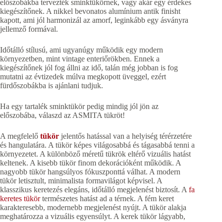
előszobákba tervezték sminktükörnek, vagy akár egy érdekes
kiegészítőnek. A nikkel bevonatos alumínium antik finisht
kapott, ami jól harmonizál az amorf, leginkább egy ásványra
jellemző formával.
Időtálló stílusú, ami ugyanúgy működik egy modern
környezetben, mint vintage enteriőrökben. Ennek a
kiegészítőnek jól fog állni az idő, talán még jobban is fog
mutatni az évtizedek múlva megkopott üveggel, ezért
fürdőszobákba is ajánlani tudjuk.
Ha egy tartalék sminktükör pedig mindig jól jön az
előszobába, válaszd az ASMITA tükröt!
A megfelelő
tükör
jelentős hatással van a helyiség térérzetére
és hangulatára. A tükör képes világosabbá és tágasabbá tenni a
környezetet. A különböző méretű tükrök eltérő vizuális hatást
keltenek. A kisebb tükör finom dekorációként működik. A
nagyobb tükör hangsúlyos fókuszponttá válhat. A modern
tükör letisztult, minimalista formavilágot képvisel. A
klasszikus keretezés elegáns, időtálló megjelenést biztosít. A
fa
keretes tükör
természetes hatást ad a térnek. A fém keret
karakteresebb, modernebb megjelenést nyújt. A tükör alakja
meghatározza a vizuális egyensúlyt. A kerek tükör lágyabb,