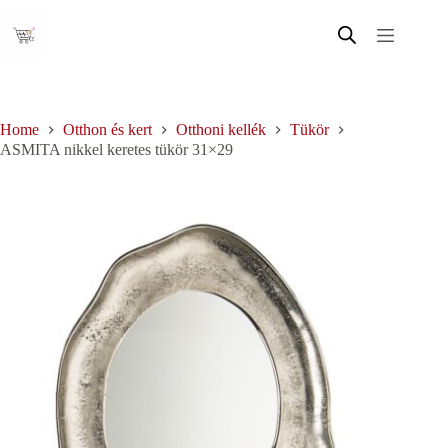
Skip
to
content
Home
Otthon és kert
Otthoni kellék
Tükör
ASMITA nikkel keretes tükör 31×29