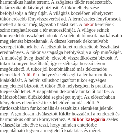
harmonikus hatást teremt. A szögletes tükör rendezettebb,
határozottabb látványt biztosít. A tükör elhelyezése
befolyásolja a fény útját. A világítás közelében elhelyezett
tükör erősebb fényvisszaverést ad. A természetes fényforrások
mellett a tükör még tágasabb hatást kelt. A
tükör
keretének
színe meghatározza a tér atmoszféráját. A világos színek
könnyedebb összképet adnak. A sötétebb tónusok markánsabb
megjelenést biztosítanak. A díszes keretek dekoratívabb
szerepet töltenek be. A letisztult keret rendezettebb összhatást
eredményez. A tükör vastagsága befolyásolja a kép minőségét.
A minőségi üveg tisztább, élesebb visszatükrözést biztosít. A
tükör könnyen tisztítható, így esztétikája hosszú távon
megőrizhető. A tükör jól kombinálható más dekorációs
elemekkel. A
tükör
elhelyezése elősegíti a tér harmonikus
kialakítását. A beltéri stílushoz igazított tükör egységes
megjelenést biztosít. A tükör több helyiségben is praktikus
kiegészítő lehet. A nappaliban dekoratív funkciót tölt be. A
hálószobában öltözködési segítséget nyújt. Az előszobában
kényelmes ellenőrzést tesz lehetővé indulás előtt. A
fürdőszobában funkcionális és esztétikus elemként jelenik
meg. A gondosan kiválasztott
tükör
hozzájárul a rendezett és
harmonikus otthoni környezethez. A
tükör kategória
széles
választéka lehetővé teszi, hogy minden enteriőrbe
megtalálható legyen a megfelelő kialakítás és méret.