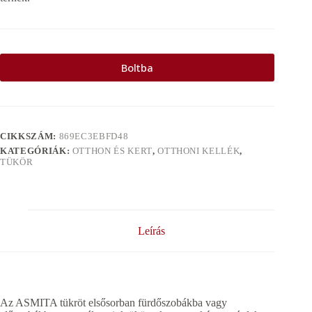
Boltba
CIKKSZÁM:
869EC3EBFD48
KATEGÓRIÁK:
OTTHON ÉS KERT
,
OTTHONI KELLÉK
,
TÜKÖR
Leírás
Az ASMITA tükröt elsősorban fürdőszobákba vagy