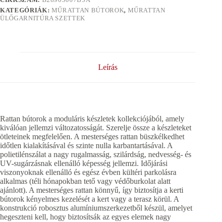
KATEGÓRIÁK:
MŰRATTAN BÚTOROK
,
MŰRATTAN
ÜLŐGARNITÚRA SZETTEK
Leírás
Rattan bútorok a moduláris készletek kollekciójából, amely
kiválóan jellemzi változatosságát. Szerelje össze a készleteket
ötleteinek megfelelően. A mesterséges rattan büszkélkedhet
időtlen kialakításával és szinte nulla karbantartásával. A
polietilénszálat a nagy rugalmasság, szilárdság, nedvesség- és
UV-sugárzásnak ellenálló képesség jellemzi. Időjárási
viszonyoknak ellenálló és egész évben kültéri parkolásra
alkalmas (téli hónapokban tető vagy védőburkolat alatt
ajánlott). A mesterséges rattan könnyű, így biztosítja a kerti
bútorok kényelmes kezelését a kert vagy a terasz körül. A
konstrukció robosztus alumíniumszerkezetből készül, amelyet
hegeszteni kell, hogy biztosítsák az egyes elemek nagy