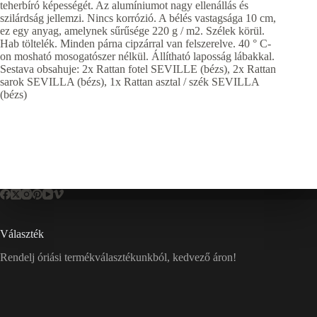
teherbíró képességét. Az alumíniumot nagy ellenállás és
szilárdság jellemzi. Nincs korrózió. A bélés vastagsága 10 cm,
ez egy anyag, amelynek sűrűsége 220 g / m2. Szélek körül.
Hab töltelék. Minden párna cipzárral van felszerelve. 40 ° C-
on mosható mosogatószer nélkül. Állítható laposság lábakkal.
Sestava obsahuje: 2x Rattan fotel SEVILLE (bézs), 2x Rattan
sarok SEVILLA (bézs), 1x Rattan asztal / szék SEVILLA
(bézs)
Választék
Rendelj óriási termékválasztékunkból, kedvező áron!