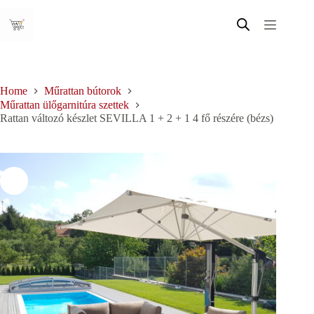
Skip
to
content
Home
Műrattan bútorok
Műrattan ülőgarnitúra szettek
Rattan változó készlet SEVILLA 1 + 2 + 1 4 fő részére (bézs)