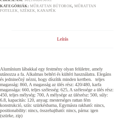
KATEGÓRIÁK:
MŰRATTAN BÚTOROK
,
MŰRATTAN
FOTELEK, SZÉKEK, KANAPÉK
Leírás
Alumínium lábakkal egy festmény olyan felületre, amely
utánozza a fa. Alkalmas beltéri és kültéri használatra. Elegáns
és jedninečný nézni, hogy díszítik minden kertben. teljes
magasság: 860, A magasság az ülés rész: 420/480, karfa
magassága: 660, teljes szélesség: 625, A szélessége a ülés rész:
450, teljes mélység: 700, A mélysége az ülésrész: 500, súly:
6.8, kapacitás: 120, anyag: mesterséges rattan fém
konstrukció, szín: szürkésbarna, Egymásra rakható: nincs,
positionability: nincs, összehajtható: nincs, párna: igen
(szürke, zip)