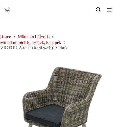
Skip
to
content
Home
Műrattan bútorok
Műrattan fotelek, székek, kanapék
VICTORIA rattan kerti szék (szürke)