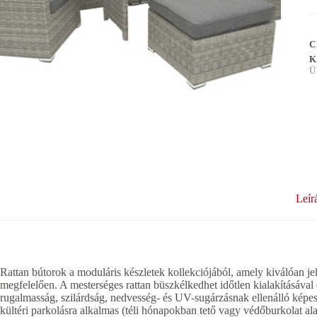
C
K
Ü
Leír
Rattan bútorok a moduláris készletek kollekciójából, amely kiválóan jell
megfelelően. A mesterséges rattan büszkélkedhet időtlen kialakításával é
rugalmasság, szilárdság, nedvesség- és UV-sugárzásnak ellenálló képess
kültéri parkolásra alkalmas (téli hónapokban tető vagy védőburkolat alatt