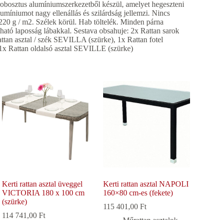
 robosztus alumíniumszerkezetből készül, amelyet hegeszteni
umíniumot nagy ellenállás és szilárdság jellemzi. Nincs
220 g / m2. Szélek körül. Hab töltelék. Minden párna
tható laposság lábakkal. Sestava obsahuje: 2x Rattan sarok
an asztal / szék SEVILLA (szürke), 1x Rattan fotel
x Rattan oldalsó asztal SEVILLE (szürke)
Kerti rattan asztal üveggel
Kerti rattan asztal NAPOLI
VICTORIA 180 x 100 cm
160×80 cm-es (fekete)
(szürke)
115 401,00
Ft
114 741,00
Ft