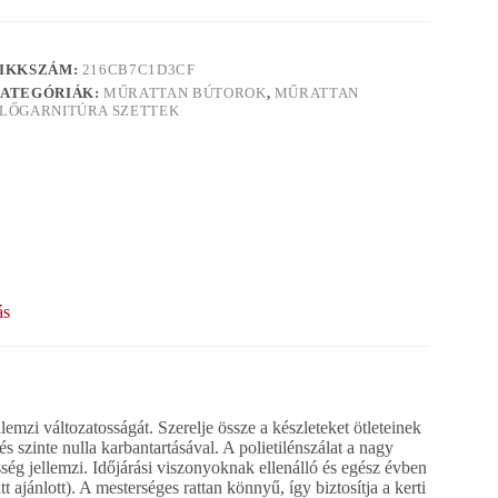
IKKSZÁM:
216CB7C1D3CF
ATEGÓRIÁK:
MŰRATTAN BÚTOROK
,
MŰRATTAN
LŐGARNITÚRA SZETTEK
ás
emzi változatosságát. Szerelje össze a készleteket ötleteinek
s szinte nulla karbantartásával. A polietilénszálat a nagy
ég jellemzi. Időjárási viszonyoknak ellenálló és egész évben
 ajánlott). A mesterséges rattan könnyű, így biztosítja a kerti