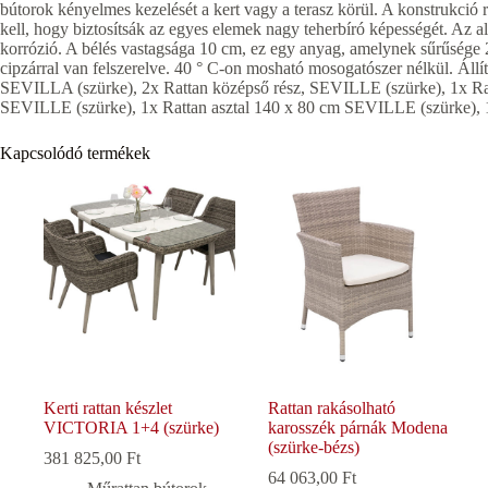
bútorok kényelmes kezelését a kert vagy a terasz körül. A konstrukció
kell, hogy biztosítsák az egyes elemek nagy teherbíró képességét. Az al
korrózió. A bélés vastagsága 10 cm, ez egy anyag, amelynek sűrűsége 
cipzárral van felszerelve. 40 ° C-on mosható mosogatószer nélkül. Állí
SEVILLA (szürke), 2x Rattan középső rész, SEVILLE (szürke), 1x Ratt
SEVILLE (szürke), 1x Rattan asztal 140 x 80 cm SEVILLE (szürke), 1
Kapcsolódó termékek
Kerti rattan készlet
Rattan rakásolható
VICTORIA 1+4 (szürke)
karosszék párnák Modena
(szürke-bézs)
381 825,00
Ft
64 063,00
Ft