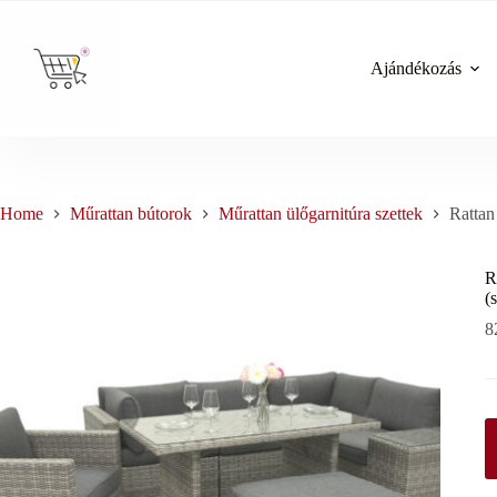
Skip
to
content
Ajándékozás
Home
Műrattan bútorok
Műrattan ülőgarnitúra szettek
Rattan
R
(
8