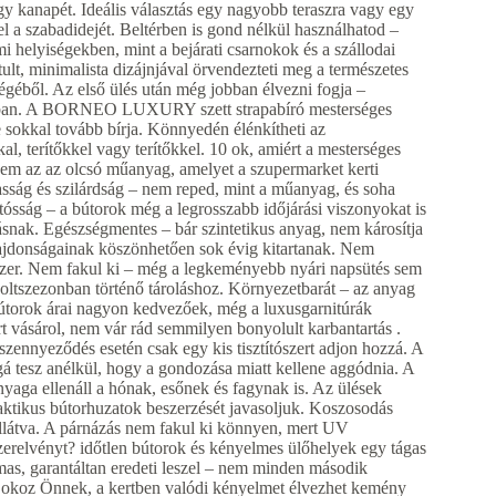
gy kanapét. Ideális választás egy nagyobb teraszra vagy egy
el a szabadidejét. Beltérben is gond nélkül használhatod –
i helyiségekben, mint a bejárati csarnokok és a szállodai
t, minimalista dizájnjával örvendezteti meg a természetes
géből. Az első ülés után még jobban élvezni fogja –
liban. A BORNEO LUXURY szett strapabíró mesterséges
de sokkal tovább bírja. Könnyedén élénkítheti az
l, terítőkkel vagy terítőkkel. 10 ok, amiért a mesterséges
nem az az olcsó műanyag, amelyet a szupermarket kerti
sság és szilárdság – nem reped, mint a műanyag, és soha
rtósság – a bútorok még a legrosszabb időjárási viszonyokat is
zásnak. Egészségmentes – bár szintetikus anyag, nem károsítja
ulajdonságainak köszönhetően sok évig kitartanak. Nem
szer. Nem fakul ki – még a legkeményebb nyári napsütés sem
 holtszezonban történő tároláshoz. Környezetbarát – az anyag
 bútorok árai nagyon kedvezőek, még a luxusgarnitúrák
rt vásárol, nem vár rád semmilyen bonyolult karbantartás .
zennyeződés esetén csak egy kis tisztítószert adjon hozzá. A
á tesz anélkül, hogy a gondozása miatt kellene aggódnia. A
a ellenáll a hónak, esőnek és fagynak is. Az ülések
ktikus bútorhuzatok beszerzését javasoljuk. Koszosodás
llátva. A párnázás nem fakul ki könnyen, mert UV
lvényt? időtlen bútorok és kényelmes ülőhelyek egy tágas
mas, garantáltan eredeti leszel – nem minden második
t okoz Önnek, a kertben valódi kényelmet élvezhet kemény