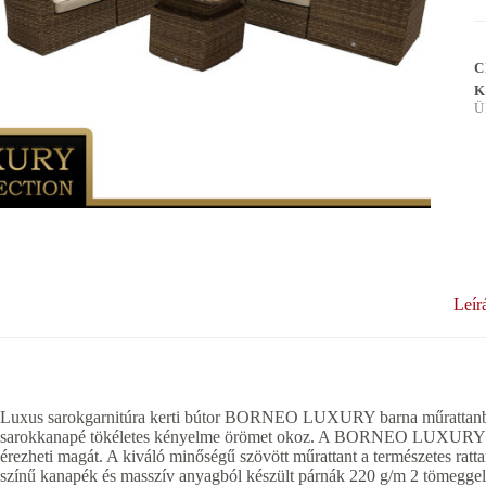
C
K
Ü
Leír
Luxus sarokgarnitúra kerti bútor BORNEO LUXURY barna műrattanból. A
sarokkanapé tökéletes kényelme örömet okoz. A BORNEO LUXURY ülőga
érezheti magát. A kiváló minőségű szövött műrattant a természetes ratta
színű kanapék és masszív anyagból készült párnák 220 g/m 2 tömeggel, a