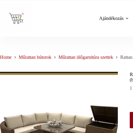
Skip
to
content
Ajándékozás
Home
Műrattan bútorok
Műrattan ülőgarnitúra szettek
Ratta
R
(
1