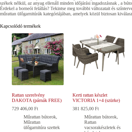
székek nélkül, az anyag ellenáll minden időjárási ingadozásnak , a bút
Érdekel a borneói felállás? Tekintse meg további változatait és színter
műrattan ülőgarnitúrák kategóriájában, amelyek közül biztosan kiválasz
Kapcsolódó termékek
Rattan szerelvény
Kerti rattan készlet
DAKOTA (párnák FREE)
VICTORIA 1+4 (szürke)
729 406,00
Ft
381 825,00
Ft
Műrattan bútorok
,
Műrattan bútorok
,
Műrattan
Rattan
ülőgarnitúra szettek
vacsorakészletek és