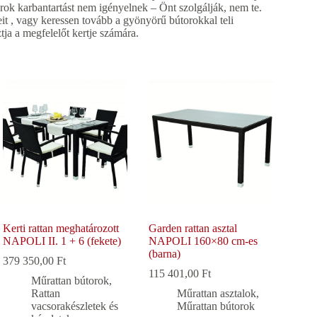
orok karbantartást nem igényelnek – Önt szolgálják, nem te.
veit , vagy keressen tovább a gyönyörű bútorokkal teli
tja a megfelelőt kertje számára.
Kerti rattan meghatározott
Garden rattan asztal
NAPOLI II. 1 + 6 (fekete)
NAPOLI 160×80 cm-es
(barna)
379 350,00
Ft
115 401,00
Ft
Műrattan bútorok
,
Rattan
Műrattan asztalok
,
vacsorakészletek és
Műrattan bútorok