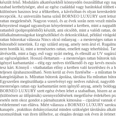
készült felső. Moduláris alkatrészekből könnyedén összeállíthat egy na
szabad kerthelyiségre, ahol az egész családdal vagy barátokkal töltheti 
különösen hasznos lesz a télikertben, a kávézóban és olyan kereskedelm
recepciók. Az univerzális barna színű BORNEO LUXURY szett letisztul
rattan megjelenését. Nagyon vonzó, és az évek során nem veszít minősé
kényeztesd magad ugyanolyan kényelemmel a kertben, mint a nappa
rattanból (polipropilénből) készült, ami olcsóbb, mint a valódi rattan, 
ülőalkalmatosságokat kiegészítőkkel és dekorációkkal, például virágokka
rattan bútorokat válassza Nincs olcsó műanyag – a mesterséges rattan 
bútoraiból ismerünk. Ez egy szilárd anyag, amely nem árul el. Rugalma
nem bomlik ki, mint a természetes rattan, emellett nagy teherbírású. Ta
átvészelik, mint a fagy, eső vagy nyári meleg, és ellenáll az UV sugár
az egészségünket. Hosszú élettartam – a mesterséges rattan bútorok t
igényel karbantartást – elég egy nedves törlőkendő és egy kevés mosó
tesz kárt. Könnyű – vitathatatlan előny a kertben való kezeléshez és a
teljesen újrahasznosítható. Nem kerül az éves fizetésébe – a műrattan
kategóriájában is. Műrattan bútorok ápolása, tárolása Ha műrattan búto
Egyszerűen megtisztíthatja a szerelvényt egy nedves ruhával, nagyobb s
mesterséges rattan egy karbantartást nem igénylő anyag, amely boldogg
BORNEO LUXURY szett egész évben lehet a szabadban, hiszen az anyag
(különösen az ülőpárnák) szennyeződésének megelőzése érdekében pra
esetén nem okoz gondot a párnahuzatok kimosása – cipzárral vannak e
védelemmel van ellátva. Miért válassza a BORNEO LUXURY sarokszere
kanapén , praktikus dohányzóasztal minden szükséglet tárolására alkal
szomszédnak van ilyen ülőhelye, az elegáns design sok éven át öröme