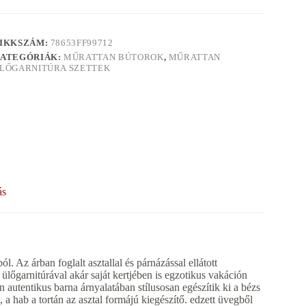
IKKSZÁM:
78653FF99712
ATEGÓRIÁK:
MŰRATTAN BÚTOROK
,
MŰRATTAN
LŐGARNITÚRA SZETTEK
ás
z árban foglalt asztallal és párnázással ellátott
rnitúrával akár saját kertjében is egzotikus vakáción
n autentikus barna árnyalatában stílusosan egészítik ki a bézs
 hab a tortán az asztal formájú kiegészítő. edzett üvegből