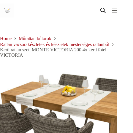
Skip
to
content
Home
Műrattan bútorok
Rattan vacsorakészletek és készletek mesterséges rattanból
Kerti rattan szett MONTE VICTORIA 200 4x kerti fotel
VICTORIA