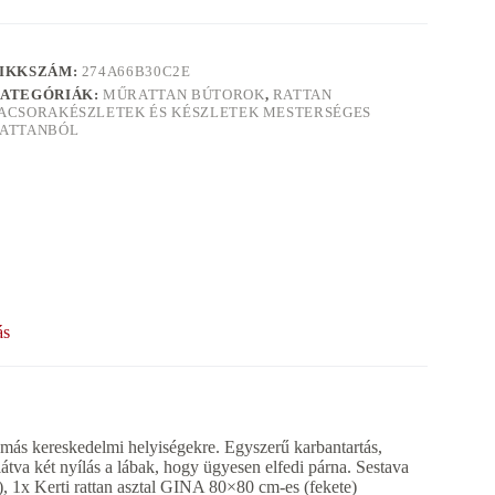
IKKSZÁM:
274A66B30C2E
ATEGÓRIÁK:
MŰRATTAN BÚTOROK
,
RATTAN
ACSORAKÉSZLETEK ÉS KÉSZLETEK MESTERSÉGES
ATTANBÓL
ás
s más kereskedelmi helyiségekre. Egyszerű karbantartás,
átva két nyílás a lábak, hogy ügyesen elfedi párna. Sestava
, 1x Kerti rattan asztal GINA 80×80 cm-es (fekete)