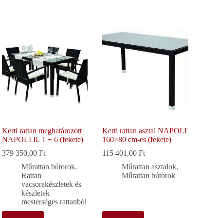
Kerti rattan meghatározott
Kerti rattan asztal NAPOLI
NAPOLI II. 1 + 6 (fekete)
160×80 cm-es (fekete)
379 350,00
Ft
115 401,00
Ft
Műrattan bútorok
,
Műrattan asztalok
,
Rattan
Műrattan bútorok
vacsorakészletek és
készletek
mesterséges rattanból