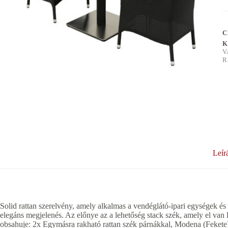
C
K
V
R
Leír
Solid rattan szerelvény, amely alkalmas a vendéglátó-ipari egységek é
elegáns megjelenés. Az előnye az a lehetőség stack szék, amely el van l
obsahuje: 2x Egymásra rakható rattan szék párnákkal, Modena (Fekete)