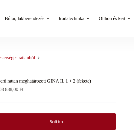
Bútor, lakberendezés
Irodatechnika
Otthon és kert
sterséges rattanból
erti rattan meghatározott GINA II. 1 + 2 (fekete)
08 888,00
Ft
Boltba