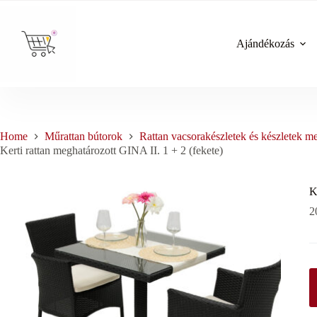
Skip
to
content
Ajándékozás
Home
Műrattan bútorok
Rattan vacsorakészletek és készletek me
Kerti rattan meghatározott GINA II. 1 + 2 (fekete)
K
2