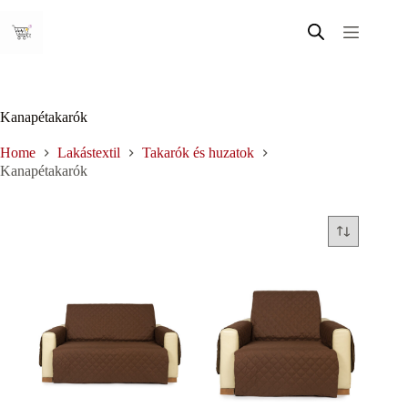
Skip
to
content
Kanapétakarók
Home
Lakástextil
Takarók és huzatok
Kanapétakarók