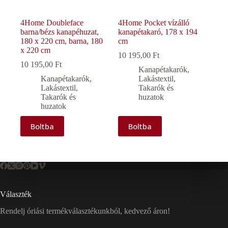
4Home Doubleface
4Home Pocket vízálló
barna/bézs kanapéhuzat,
kanapétakaró, 178 x 194
180 x 220 cm, barna, 180
cm
x 220 cm
10 195,00
Ft
10 195,00
Ft
Kanapétakarók
,
Kanapétakarók
,
Lakástextil
,
Lakástextil
,
Takarók és
Takarók és
huzatok
huzatok
Boltba
Boltba
Választék
Rendelj óriási termékválasztékunkból, kedvező áron!