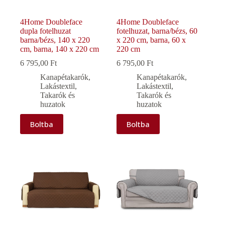
4Home Doubleface
4Home Doubleface
dupla fotelhuzat
fotelhuzat, barna/bézs, 60
barna/bézs, 140 x 220
x 220 cm, barna, 60 x
cm, barna, 140 x 220 cm
220 cm
6 795,00
Ft
6 795,00
Ft
Kanapétakarók
,
Kanapétakarók
,
Lakástextil
,
Lakástextil
,
Takarók és
Takarók és
huzatok
huzatok
Boltba
Boltba