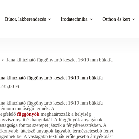
Bútor, lakberendezés
Irodatechnika
Otthon és kert
Jana kihúzható függönytartó készlet 16/19 mm bükkfa
ana kihúzható függönytartó készlet 16/19 mm bükkfa
 235,00
Ft
ana kihúzható függönytartó készlet 16/19 mm bükkfa
rémium minőségű termék. A
egfelelő
függönyök
meghatározzák a helyiség
ényviszonyait és hangulatát. A függönyök anyagának
astagsága fontos szerepet játszik a fényáteresztésben. A
ékonyabb, áttetsző anyagok lágyabb, természetesebb fényt
ngednek be. A vastagabb textíliák erőteljesebb árnyékolást