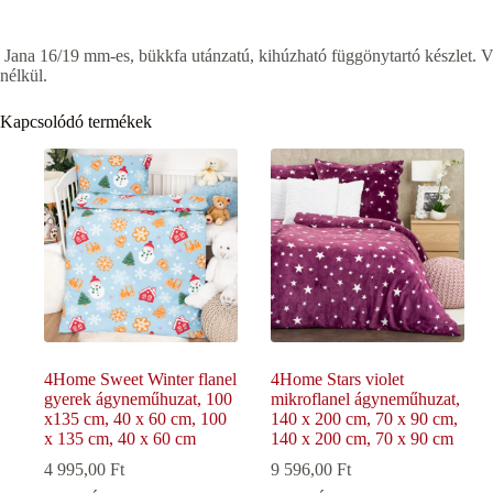
Jana 16/19 mm-es, bükkfa utánzatú, kihúzható függönytartó készlet. V
nélkül.
Kapcsolódó termékek
4Home Sweet Winter flanel
4Home Stars violet
gyerek ágyneműhuzat, 100
mikroflanel ágyneműhuzat,
x135 cm, 40 x 60 cm, 100
140 x 200 cm, 70 x 90 cm,
x 135 cm, 40 x 60 cm
140 x 200 cm, 70 x 90 cm
4 995,00
Ft
9 596,00
Ft