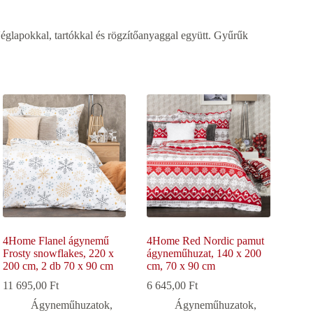
églapokkal, tartókkal és rögzítőanyaggal együtt. Gyűrűk
4Home Flanel ágynemű
4Home Red Nordic pamut
Frosty snowflakes, 220 x
ágyneműhuzat, 140 x 200
200 cm, 2 db 70 x 90 cm
cm, 70 x 90 cm
11 695,00
Ft
6 645,00
Ft
Ágyneműhuzatok
,
Ágyneműhuzatok
,