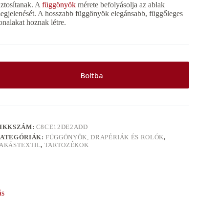
iztosítanak. A
függönyök
mérete befolyásolja az ablak
egjelenését. A hosszabb függönyök elegánsabb, függőleges
onalakat hoznak létre.
Boltba
IKKSZÁM:
C8CE12DE2ADD
ATEGÓRIÁK:
FÜGGÖNYÖK, DRAPÉRIÁK ÉS ROLÓK
,
AKÁSTEXTIL
,
TARTOZÉKOK
ás