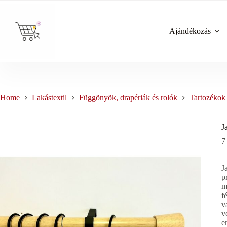
Skip
to
content
Ajándékozás
Home
Lakástextil
Függönyök, drapériák és rolók
Tartozékok
J
7
J
p
m
f
v
v
e