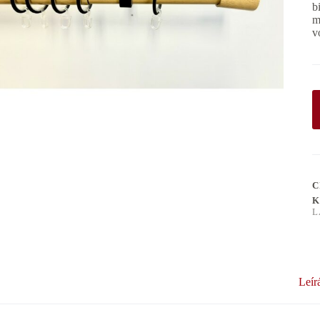
b
m
v
C
K
L
Leír