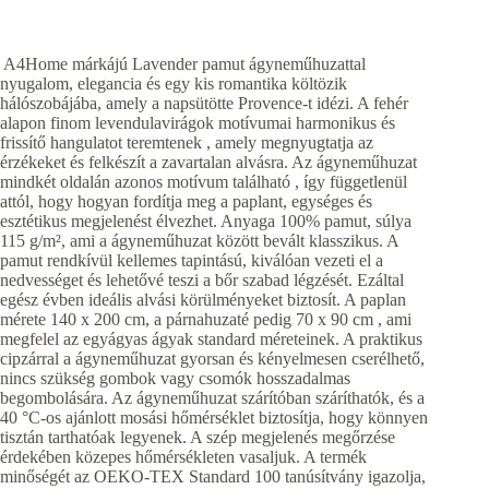
A4Home márkájú Lavender pamut ágyneműhuzattal
nyugalom, elegancia és egy kis romantika költözik
hálószobájába, amely a napsütötte Provence-t idézi. A fehér
alapon finom levendulavirágok motívumai harmonikus és
frissítő hangulatot teremtenek , amely megnyugtatja az
érzékeket és felkészít a zavartalan alvásra. Az ágyneműhuzat
mindkét oldalán azonos motívum található , így függetlenül
attól, hogy hogyan fordítja meg a paplant, egységes és
esztétikus megjelenést élvezhet. Anyaga 100% pamut, súlya
115 g/m², ami a ágyneműhuzat között bevált klasszikus. A
pamut rendkívül kellemes tapintású, kiválóan vezeti el a
nedvességet és lehetővé teszi a bőr szabad légzését. Ezáltal
egész évben ideális alvási körülményeket biztosít. A paplan
mérete 140 x 200 cm, a párnahuzaté pedig 70 x 90 cm , ami
megfelel az egyágyas ágyak standard méreteinek. A praktikus
cipzárral a ágyneműhuzat gyorsan és kényelmesen cserélhető,
nincs szükség gombok vagy csomók hosszadalmas
begombolására. Az ágyneműhuzat szárítóban száríthatók, és a
40 °C-os ajánlott mosási hőmérséklet biztosítja, hogy könnyen
tisztán tarthatóak legyenek. A szép megjelenés megőrzése
érdekében közepes hőmérsékleten vasaljuk. A termék
minőségét az OEKO-TEX Standard 100 tanúsítvány igazolja,