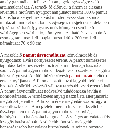
amely garantálja a felhasznált anyagok egészségre való
ártalmatlanságát. A termék fő előnyei: a finom és elegáns
levendula motívum nyugodt hangulatot teremt 100% pamut
biztosítja a kényelmes alvást minden évszakban azonos
mintázat mindkét oldalon az egységes megjelenés érdekében
cipzárral zárható, így gyorsan és könnyen cserélhető
szárítógépben szárítható, könnyen tisztítható és vasalható A
csomag tartalma: 1 db paplanhuzat 140 x 200 cm 1 db
párnahuzat 70 x 90 cm
A megfelelő
pamut ágyneműhuzat
kényelmesebb és
nyugodtabb alvási környezetet teremt. A pamut természetes
tapintása kellemes érzetet biztosít a mindennapi használat
során. A pamut ágyneműhuzat légáteresztő szerkezete segíti a
hőszabályozást. A különböző szövésű
pamut huzatok
eltérő
érzetet nyújtanak. A finoman szőtt huzat lágyabb felületet
biztosít. A sűrűbb szövésű változat tartósabb szerkezetet kínál.
A pamut ágyneműhuzat nedvszívó tulajdonsága javítja a
komfortérzetet. A természetes anyag használata allergiabarát
megoldást jelenthet. A huzat mérete meghatározza az ágyra
való illeszkedést. A megfelelő méretű huzat rendezettebb
összképet teremt. A pamut ágyneműhuzat színvilága
befolyásolja a hálószoba hangulatát. A világos árnyalatok friss,
levegős hatást adnak. A sötétebb tónusok melegebb,
bensőségesebb hangulatot biztosítanak. A mintás huzatok