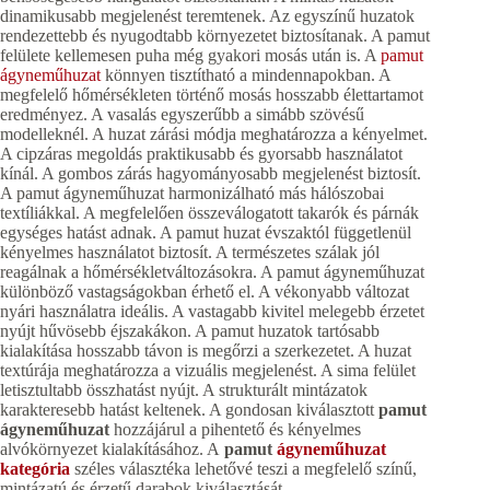
dinamikusabb megjelenést teremtenek. Az egyszínű huzatok
rendezettebb és nyugodtabb környezetet biztosítanak. A pamut
felülete kellemesen puha még gyakori mosás után is. A
pamut
ágyneműhuzat
könnyen tisztítható a mindennapokban. A
megfelelő hőmérsékleten történő mosás hosszabb élettartamot
eredményez. A vasalás egyszerűbb a simább szövésű
modelleknél. A huzat zárási módja meghatározza a kényelmet.
A cipzáras megoldás praktikusabb és gyorsabb használatot
kínál. A gombos zárás hagyományosabb megjelenést biztosít.
A pamut ágyneműhuzat harmonizálható más hálószobai
textíliákkal. A megfelelően összeválogatott takarók és párnák
egységes hatást adnak. A pamut huzat évszaktól függetlenül
kényelmes használatot biztosít. A természetes szálak jól
reagálnak a hőmérsékletváltozásokra. A pamut ágyneműhuzat
különböző vastagságokban érhető el. A vékonyabb változat
nyári használatra ideális. A vastagabb kivitel melegebb érzetet
nyújt hűvösebb éjszakákon. A pamut huzatok tartósabb
kialakítása hosszabb távon is megőrzi a szerkezetet. A huzat
textúrája meghatározza a vizuális megjelenést. A sima felület
letisztultabb összhatást nyújt. A strukturált mintázatok
karakteresebb hatást keltenek. A gondosan kiválasztott
pamut
ágyneműhuzat
hozzájárul a pihentető és kényelmes
alvókörnyezet kialakításához. A
pamut
ágyneműhuzat
kategória
széles választéka lehetővé teszi a megfelelő színű,
mintázatú és érzetű darabok kiválasztását.