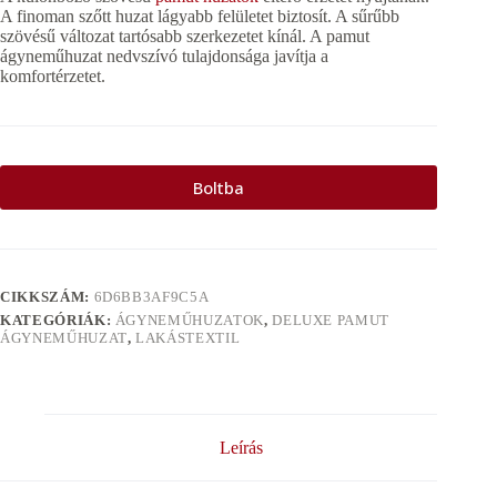
A finoman szőtt huzat lágyabb felületet biztosít. A sűrűbb
szövésű változat tartósabb szerkezetet kínál. A pamut
ágyneműhuzat nedvszívó tulajdonsága javítja a
komfortérzetet.
Boltba
CIKKSZÁM:
6D6BB3AF9C5A
KATEGÓRIÁK:
ÁGYNEMŰHUZATOK
,
DELUXE PAMUT
ÁGYNEMŰHUZAT
,
LAKÁSTEXTIL
Leírás