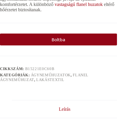
komfortérzetet. A különböző
vastagságú flanel huzatok
eltérő
hőérzetet biztosítanak.
Boltba
CIKKSZÁM:
B15221E0C60B
KATEGÓRIÁK:
ÁGYNEMŰHUZATOK
,
FLANEL
ÁGYNEMŰHUZAT
,
LAKÁSTEXTIL
Leírás