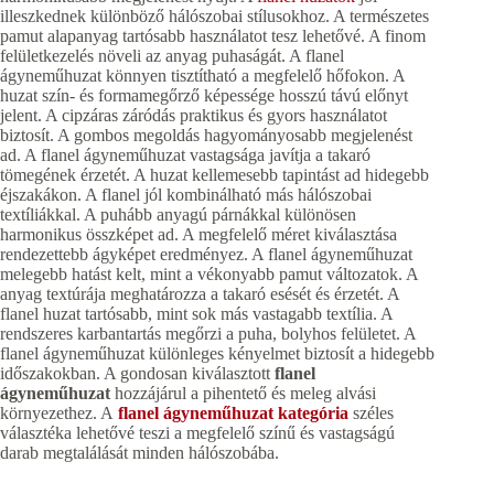
illeszkednek különböző hálószobai stílusokhoz. A természetes
pamut alapanyag tartósabb használatot tesz lehetővé. A finom
felületkezelés növeli az anyag puhaságát. A flanel
ágyneműhuzat könnyen tisztítható a megfelelő hőfokon. A
huzat szín- és formamegőrző képessége hosszú távú előnyt
jelent. A cipzáras záródás praktikus és gyors használatot
biztosít. A gombos megoldás hagyományosabb megjelenést
ad. A flanel ágyneműhuzat vastagsága javítja a takaró
tömegének érzetét. A huzat kellemesebb tapintást ad hidegebb
éjszakákon. A flanel jól kombinálható más hálószobai
textíliákkal. A puhább anyagú párnákkal különösen
harmonikus összképet ad. A megfelelő méret kiválasztása
rendezettebb ágyképet eredményez. A flanel ágyneműhuzat
melegebb hatást kelt, mint a vékonyabb pamut változatok. A
anyag textúrája meghatározza a takaró esését és érzetét. A
flanel huzat tartósabb, mint sok más vastagabb textília. A
rendszeres karbantartás megőrzi a puha, bolyhos felületet. A
flanel ágyneműhuzat különleges kényelmet biztosít a hidegebb
időszakokban. A gondosan kiválasztott
flanel
ágyneműhuzat
hozzájárul a pihentető és meleg alvási
környezethez. A
flanel ágyneműhuzat kategória
széles
választéka lehetővé teszi a megfelelő színű és vastagságú
darab megtalálását minden hálószobába.