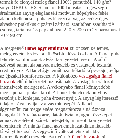
termék fő előnyei meleg flanel 100% pamutból, 140 g/m²
súlyú OEKO-TEX Standard 100 tanúsítás – egészségre
ártalmatlan anyag elegáns téli motívum hópelyhek fehér
alapon kellemesen puha és lélegző anyag az egészséges
alváshoz praktikus cipzárral zárható, szárítóban száríthatóA
csomag tartalma 1× paplanhuzat 220 × 200 cm 2× párnahuzat
70 × 90 cm
A megfelelő
flanel ágyneműhuzat
különösen kellemes,
meleg érzetet biztosít a hűvösebb időszakokban. A flanel puha
felülete komfortosabb alvási környezetet teremt. A sűrű
szövésű pamut alapanyag melegebb és vastagabb textúrát
eredményez. A flanel ágyneműhuzat hőtartó képessége javítja
az éjszakai komfortérzetet. A különböző
vastagságú flanel
huzatok
eltérő hőérzetet biztosítanak. A vastagabb változat
intenzívebb meleget ad. A vékonyabb flanel könnyedebb,
mégis puha tapintást kínál. A flanel felületének bolyhos
textúrája különleges, puha érzetet nyújt. A anyag légáteresztő
tulajdonsága javítja az alvás minőségét. A flanel
ágyneműhuzat megjelenése meghatározza a hálószoba
hangulatát. A világos árnyalatok tiszta, nyugodt összképet
adnak. A sötétebb színek melegebb, intimebb környezetet
teremtenek. A mintás flanel ágyneműhuzat dinamikusabb
látványt biztosít. Az egyszínű változat letisztultabb,
harmonikusabb megjelenést nyújt. A
flanel huzatok
jól