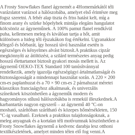
A Frosty Snowflakes flanel ágynemét a 4Homemárkától téli
varázslatot varázsol a hálószobába, amelyet első érintésre meg
fogsz szeretni. A fehér alap tiszta és friss hatást kelt, míg a
finom arany és szürke hópelyhek mintája elegáns hangulatot
kölcsönöz az ágyneműnek. A 100% pamut flanel rendkívül
puha, kellemesen meleg és kiválóan tartja a hőt, amit
különösen a hideg téli éjszakákon fog értékelni. Ugyanakkor
lélegző és bőrbarát, így hosszú távú használat esetén is
egészséges és kényelmes alvást biztosít.A praktikus cipzár
megkönnyíti az átöltözést, a szilárd természetes anyag pedig
hosszú élettartamot biztosít gyakori mosás mellett is. Az
ágynemű OEKO-TEX Standard 100 tanúsítvánnyal
rendelkezik, amely igazolja egészségügyi ártalmatlanságát és
biztonságosságát a mindennapi használat során. A 220 × 200
cm-es paplanhuzat és a 70 × 90 cm-es 2 párnahuzat méretei
klasszikus franciaágyhoz alkalmasak, és univerzális
színeiknek köszönhetően a ágyneműk modern és
hagyományos stílusú hálószobákba is remekül illeszkednek.A
karbantartás nagyon egyszerű – az ágynemű 40 °C-on
mosható, szárítóban szárítható és közepes hőmérsékleten, 150
°C-ig vasalható. Ezeknek a praktikus tulajdonságoknak, a
meleg anyagnak és a kortalan téli motívumnak köszönhetően a
Frosty Snowflakes ágynemű a kedvenc darabja lesz otthoni
textilkészletének, amelyet minden télen elő fog venni.A