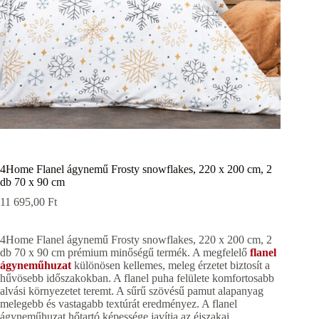
4Home Flanel ágynemű Frosty snowflakes, 220 x 200 cm, 2
db 70 x 90 cm
11 695,00
Ft
4Home Flanel ágynemű Frosty snowflakes, 220 x 200 cm, 2
db 70 x 90 cm prémium minőségű termék. A megfelelő
flanel
ágyneműhuzat
különösen kellemes, meleg érzetet biztosít a
hűvösebb időszakokban. A flanel puha felülete komfortosabb
alvási környezetet teremt. A sűrű szövésű pamut alapanyag
melegebb és vastagabb textúrát eredményez. A flanel
ágyneműhuzat hőtartó képessége javítja az éjszakai