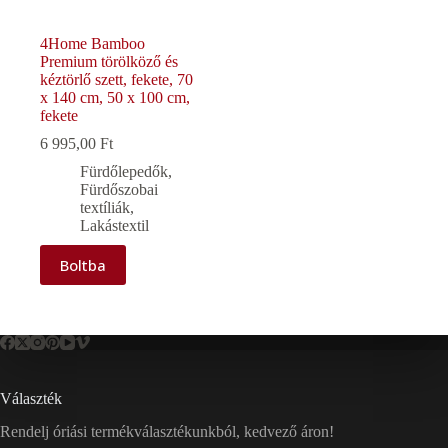
4Home Bamboo
Premium törölköző és
kéztörlő szett, fekete, 70
x 140 cm, 50 x 100 cm,
fekete
6 995,00
Ft
Fürdőlepedők
,
Fürdőszobai
textíliák
,
Lakástextil
Boltba
Választék
Rendelj óriási termékválasztékunkból, kedvező áron!