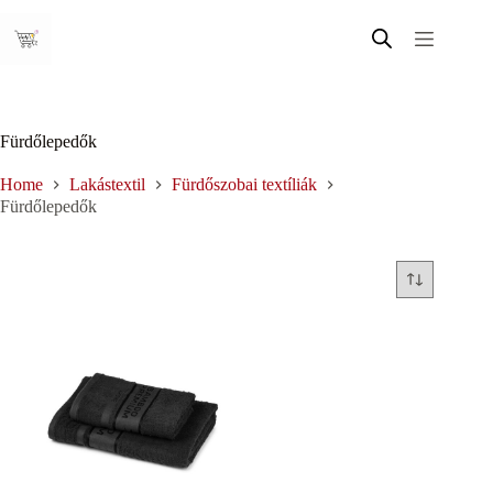
Skip
to
content
Fürdőlepedők
Home
Lakástextil
Fürdőszobai textíliák
Fürdőlepedők