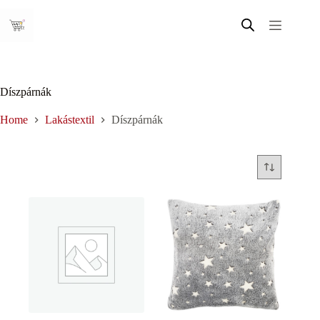
Skip
to
content
Díszpárnák
Home
Lakástextil
Díszpárnák