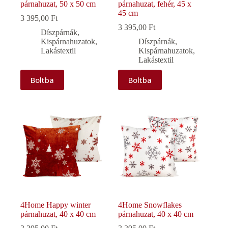
párnahuzat, 50 x 50 cm
párnahuzat, fehér, 45 x
45 cm
3 395,00
Ft
3 395,00
Ft
Díszpárnák
,
Kispárnahuzatok
,
Díszpárnák
,
Lakástextil
Kispárnahuzatok
,
Lakástextil
Boltba
Boltba
4Home Happy winter
4Home Snowflakes
párnahuzat, 40 x 40 cm
párnahuzat, 40 x 40 cm