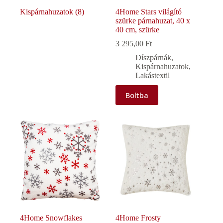
Kispárnahuzatok
(8)
4Home Stars világító
szürke párnahuzat, 40 x
40 cm, szürke
3 295,00
Ft
Díszpárnák
,
Kispárnahuzatok
,
Lakástextil
Boltba
4Home Snowflakes
4Home Frosty