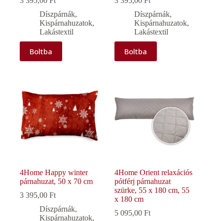
3 395,00
Ft
3 395,00
Ft
Díszpárnák
,
Díszpárnák
,
Kispárnahuzatok
,
Kispárnahuzatok
,
Lakástextil
Lakástextil
Boltba
Boltba
4Home Happy winter
4Home Orient relaxációs
párnahuzat, 50 x 70 cm
pótférj párnahuzat
szürke, 55 x 180 cm, 55
3 395,00
Ft
x 180 cm
Díszpárnák
,
5 095,00
Ft
Kispárnahuzatok
,