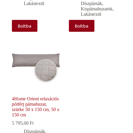
Lakástextil
Díszpárnák
,
Kispárnahuzatok
,
Lakástextil
Boltba
Boltba
4Home Orient relaxációs
pótférj párnahuzat,
szürke 50 x 150 cm, 50 x
150 cm
5 795,00
Ft
Díszpárnák
,