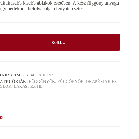
raktikusabb kisebb ablakok esetében. A kész függöny anyaga
agymértékben befolyásolja a fényáteresztést.
Boltba
IKKSZÁM:
A314C1AD0195
ATEGÓRIÁK:
FÜGGÖNYÖK
,
FÜGGÖNYÖK, DRAPÉRIÁK ÉS
OLÓK
,
LAKÁSTEXTIL
ás