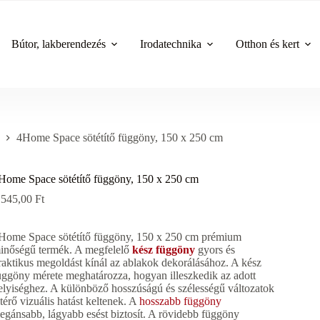
Bútor, lakberendezés
Irodatechnika
Otthon és kert
4Home Space sötétítő függöny, 150 x 250 cm
Home Space sötétítő függöny, 150 x 250 cm
 545,00
Ft
Home Space sötétítő függöny, 150 x 250 cm prémium
inőségű termék. A megfelelő
kész függöny
gyors és
raktikus megoldást kínál az ablakok dekorálásához. A kész
üggöny mérete meghatározza, hogyan illeszkedik az adott
elyiséghez. A különböző hosszúságú és szélességű változatok
ltérő vizuális hatást keltenek. A
hosszabb függöny
legánsabb, lágyabb esést biztosít. A rövidebb függöny