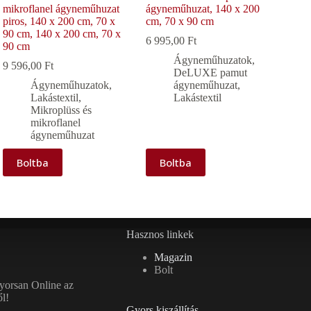
mikroflanel ágyneműhuzat
ágyneműhuzat, 140 x 200
piros, 140 x 200 cm, 70 x
cm, 70 x 90 cm
90 cm, 140 x 200 cm, 70 x
6 995,00
Ft
90 cm
Ágyneműhuzatok
,
9 596,00
Ft
DeLUXE pamut
Ágyneműhuzatok
,
ágyneműhuzat
,
Lakástextil
,
Lakástextil
Mikroplüss és
mikroflanel
ágyneműhuzat
Boltba
Boltba
Hasznos linkek
Magazin
Bolt
gyorsan Online az
l!
Gyors kiszállítás