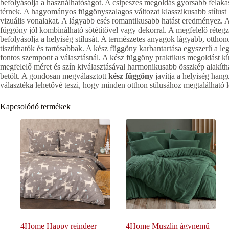
befolyásolja a használhatóságot. A csipeszes megoldás gyorsabb felakasz
térnek. A hagyományos függönyszalagos változat klasszikusabb stílus
vizuális vonalakat. A lágyabb esés romantikusabb hatást eredményez. A 
függöny jól kombinálható sötétítővel vagy dekorral. A megfelelő réteg
befolyásolja a helyiség stílusát. A természetes anyagok lágyabb, ottho
tisztíthatók és tartósabbak. A kész függöny karbantartása egyszerű a 
fontos szempont a választásnál. A kész függöny praktikus megoldást kí
megfelelő méret és szín kiválasztásával harmonikusabb összkép alakíthat
betölt. A gondosan megválasztott
kész függöny
javítja a helyiség hang
választéka lehetővé teszi, hogy minden otthon stílusához megtalálható
Kapcsolódó termékek
4Home Happy reindeer
4Home Muszlin ágynemű