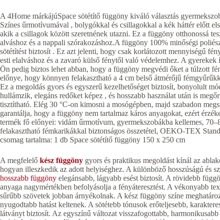
A 4Home márkájúSpace sötétítő függöny kiváló választás gyermekszobákb
Színes űrmotívumával , bolygókkal és csillagokkal a kék háttér előtt e
akik a csillagok között szeretnének utazni. Ez a függöny otthonossá teszi
alváshoz és a nappali szórakozáshoz.A függöny 100% minőségi poliészt
sötétítést biztosít . Ez azt jelenti, hogy csak korlátozott mennyiségű fé
esti elalváshoz és a zavaró külső fénytől való védelemhez. A gyerekek
Ön pedig biztos lehet abban, hogy a függöny megvédi őket a túlzott fén
előnye, hogy könnyen felakasztható a 4 cm belső átmérőjű fémgyűrűk
Ez a megoldás gyors és egyszerű kezelhetőséget biztosít, bonyolult m
hullámzik, elegáns redőket képez , és hosszabb használat után is megőr
tisztítható. Elég 30 °C-on kimosni a mosógépben, majd szabadon me
garantálja, hogy a függöny nem tartalmaz káros anyagokat, ezért érzé
termék fő előnyei: vidám űrmotívum, gyermekszobákba kellemes, 70–
felakasztható fémkarikákkal biztonságos összetétel, OEKO-TEX Standar
csomag tartalma: 1 db Space sötétítő függöny 150 x 250 cm
A megfelelő
kész függöny
gyors és praktikus megoldást kínál az abla
hogyan illeszkedik az adott helyiséghez. A különböző hosszúságú és szél
hosszabb függöny
elegánsabb, lágyabb esést biztosít. A rövidebb füg
anyaga nagymértékben befolyásolja a fényáteresztést. A vékonyabb text
sűrűbb szövetek jobban árnyékolnak. A kész függöny színe meghatározz
nyugodtabb hatást keltenek. A sötétebb tónusok erőteljesebb, karakte
látványt biztosít. Az egyszínű változat visszafogottabb, harmonikusabb