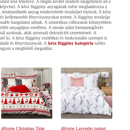
tást tesz lehetővé. A ringlis kivitel modern megjelenést ad a
t képvisel. A kész függöny anyagának esése meghatározza a
strukturáltabb anyag rendezettebb összképet biztosít. A kész
zés kellemesebb fényviszonyokat teremt. A függöny textúrája
nosabb hangulatot adnak. A szintetikus változatok könnyebben
legtöbb anyagtípus esetében. A mosás utáni formamegőrzés
nál azoknak, akik azonnali dekorációt szeretnének. A
ó ki. A kész függöny esztétikai és funkcionális szerepet is
ulatát és fényviszonyait. A
kész függöny kategória
széles
 legyen a megfelelő megoldás.
4Home Christmas Time
4Home Lavender pamut