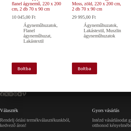
flanel ágynemű, 220 x 200
Moss, zöld, 220 x 200 cm,
cm, 2 db 70 x 90 cm
2 db 70 x 90 cm
10 045,00
Ft
29 995,00
Ft
Ágyneműhuzatok
,
Ágyneműhuzatok
,
Flanel
Lakástextil
,
Muszlin
ágyneműhuzat
,
ágyneműhuzatok
Lakástextil
Boltba
Boltba
Választék
Gyors vásárlás
Rendelj óriási termékválasztékunkból,
Intézd vásárlásodat 
kedvező áron!
otthonod kényelmébő