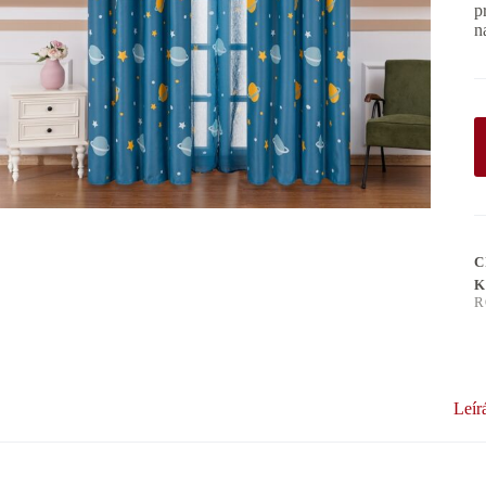
p
n
C
K
R
Leír