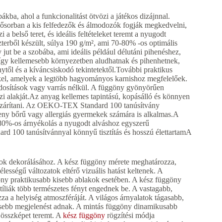
a, ahol a funkcionalitást ötvözi a játékos dizájnnal.
lsősorban a kis felfedezők és álmodozók fogják megkedvelni,
 a belső teret, és ideális feltételeket teremt a nyugodt
erből készült, súlya 190 g/m², ami 70-80% -os optimális
ny jut be a szobába, ami ideális például délutáni pihenéshez,
 így kellemesebb környezetben aludhatnak és pihenhetnek,
ytől és a kíváncsiskodó tekintetektől.További praktikus
kel, amelyek a legtöbb hagyományos karnishoz megfelelőek.
ódosítások vagy varrás nélkül. A függöny gyönyörűen
zi alakját.Az anyag kellemes tapintású, kopásálló és könnyen
gszárítani. Az OEKO-TEX Standard 100 tanúsítvány
keny bőrű vagy allergiás gyermekek számára is alkalmas.A
80%-os árnyékolás a nyugodt alváshoz egyszerű
d 100 tanúsítvánnyal könnyű tisztítás és hosszú élettartamA
kok dekorálásához. A kész függöny mérete meghatározza,
ességű változatok eltérő vizuális hatást keltenek. A
göny praktikusabb kisebb ablakok esetében. A kész függöny
íliák több természetes fényt engednek be. A vastagabb,
a a helyiség atmoszféráját. A világos árnyalatok tágasabb,
resebb megjelenést adnak. A mintás függöny dinamikusabb
 összképet teremt. A
kész függöny
rögzítési módja