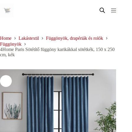
Skip
to
content
Home
Lakástextil
Függönyök, drapériák és rolók
Függönyök
4Home Paris Sötétítő függöny karikákkal sötétkék, 150 x 250
cm, kék