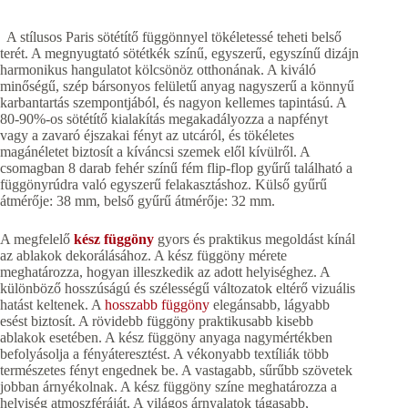
A stílusos Paris sötétítő függönnyel tökéletessé teheti belső
terét. A megnyugtató sötétkék színű, egyszerű, egyszínű dizájn
harmonikus hangulatot kölcsönöz otthonának. A kiváló
minőségű, szép bársonyos felületű anyag nagyszerű a könnyű
karbantartás szempontjából, és nagyon kellemes tapintású. A
80-90%-os sötétítő kialakítás megakadályozza a napfényt
vagy a zavaró éjszakai fényt az utcáról, és tökéletes
magánéletet biztosít a kíváncsi szemek elől kívülről. A
csomagban 8 darab fehér színű fém flip-flop gyűrű található a
függönyrúdra való egyszerű felakasztáshoz. Külső gyűrű
átmérője: 38 mm, belső gyűrű átmérője: 32 mm.
A megfelelő
kész függöny
gyors és praktikus megoldást kínál
az ablakok dekorálásához. A kész függöny mérete
meghatározza, hogyan illeszkedik az adott helyiséghez. A
különböző hosszúságú és szélességű változatok eltérő vizuális
hatást keltenek. A
hosszabb függöny
elegánsabb, lágyabb
esést biztosít. A rövidebb függöny praktikusabb kisebb
ablakok esetében. A kész függöny anyaga nagymértékben
befolyásolja a fényáteresztést. A vékonyabb textíliák több
természetes fényt engednek be. A vastagabb, sűrűbb szövetek
jobban árnyékolnak. A kész függöny színe meghatározza a
helyiség atmoszféráját. A világos árnyalatok tágasabb,