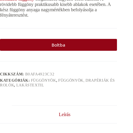
rövidebb függöny praktikusabb kisebb ablakok esetében. A
kész függöny anyaga nagymértékben befolyásolja a
fényáteresztést.
Boltba
CIKKSZÁM:
B0AFA4923C32
KATEGÓRIÁK:
FÜGGÖNYÖK
,
FÜGGÖNYÖK, DRAPÉRIÁK ÉS
ROLÓK
,
LAKÁSTEXTIL
Leírás