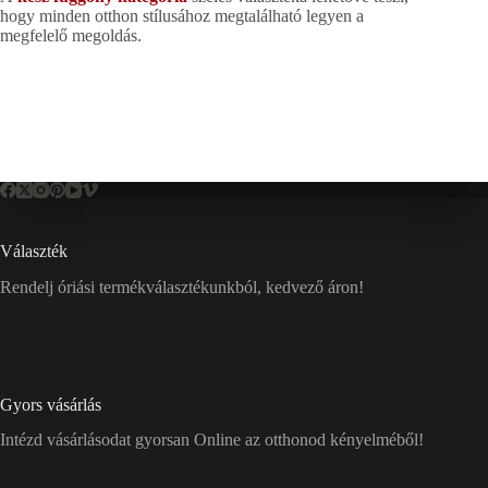
hogy minden otthon stílusához megtalálható legyen a
megfelelő megoldás.
Választék
Rendelj óriási termékválasztékunkból, kedvező áron!
Gyors vásárlás
Intézd vásárlásodat gyorsan Online az otthonod kényelméből!