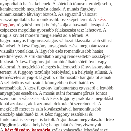
nyugodtabb hatást keltenek. A sötétebb tónusok erőteljesebb,
karakteresebb megjelenést adnak. A mintás függöny
dinamikusabb látványt biztosít. Az egyszínű változat
visszafogottabb, harmonikusabb összképet teremt. A
kész
függöny
rögzítési módja befolyásolja a használhatóságot. A
csipeszes megoldás gyorsabb felakasztást tesz lehetővé. A
ringlis kivitel modern megjelenést ad a térnek. A
hagyományos függönyszalagos változat klasszikusabb stílust
képvisel. A kész függöny anyagának esése meghatározza a
vizuális vonalakat. A lágyabb esés romantikusabb hatást
eredményez. A strukturáltabb anyag rendezettebb összképet
biztosít. A kész függöny jól kombinálható sötétítővel vagy
dekorral. A megfelelő rétegzés kellemesebb fényviszonyokat
teremt. A függöny textúrája befolyásolja a helyiség stílusát. A
természetes anyagok lágyabb, otthonosabb hangulatot adnak.
A szintetikus változatok könnyebben tisztíthatók és
tartósabbak. A kész függöny karbantartása egyszerű a legtöbb
anyagtípus esetében. A mosás utáni formamegőrzés fontos
szempont a választásnál. A kész függöny praktikus megoldást
kínál azoknak, akik azonnali dekorációt szeretnének. A
megfelelő méret és szín kiválasztásával harmonikusabb
összkép alakítható ki. A kész függöny esztétikai és
funkcionális szerepet is betölt. A gondosan megválasztott
kész
függöny
javítja a helyiség hangulatát és fényviszonyait.
A
kész függöny kategória
széles választéka lehetővé teszi,