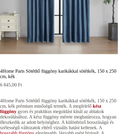
4Home Paris Sötétítő függöny karikákkal sötétkék, 150 x 250
cm, kék
6 845,00
Ft
4Home Paris Sötétítő függöny karikákkal sötétkék, 150 x 250
cm, kék prémium minőségű termék. A megfelelő
kész
függöny
gyors és praktikus megoldást kínál az ablakok
dekorálásához. A kész függöny mérete meghatározza, hogyan
illeszkedik az adott helyiséghez. A különböző hosszúságú és
szélességű változatok eltérő vizuális hatást keltenek. A
hosszabb függöny
elegánsabb, lágyabb esést biztosít. A