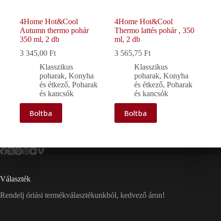
4Home Hot&Cool
4Home Hot&Cool
Autumn thermo pohár
Thermo lattés pohár , 350
350 ml, 2 db
ml, 2 db
3 345,00
Ft
3 565,75
Ft
Klasszikus
Klasszikus
poharak
,
Konyha
poharak
,
Konyha
és étkező
,
Poharak
és étkező
,
Poharak
és kancsók
és kancsók
Boltba
Boltba
Választék
Rendelj óriási termékválasztékunkból, kedvező áron!