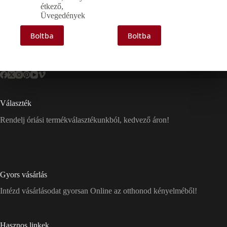
étkező
,
Üvegedények
Boltba
Boltba
Választék
Rendelj óriási termékválasztékunkból, kedvező áron!
Gyors vásárlás
Intézd vásárlásodat gyorsan Online az otthonod kényelméből!
Hasznos linkek