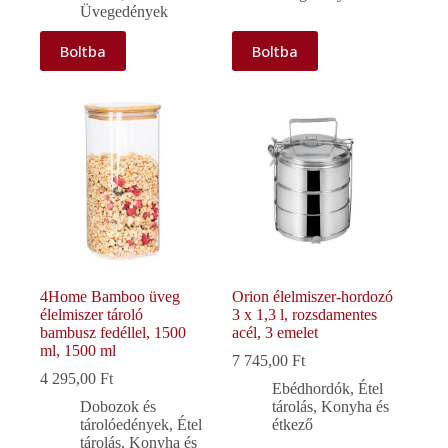
Üvegedények
Boltba
Boltba
4Home Bamboo üveg
Orion élelmiszer-hordozó
élelmiszer tároló
3 x 1,3 l, rozsdamentes
bambusz fedéllel, 1500
acél, 3 emelet
ml, 1500 ml
7 745,00
Ft
4 295,00
Ft
Ebédhordók
,
Étel
Dobozok és
tárolás
,
Konyha és
tárolóedények
,
Étel
étkező
tárolás
,
Konyha és