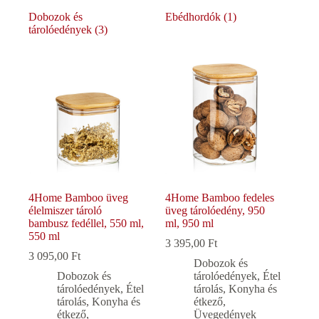
Dobozok és
Ebédhordók
(1)
tárolóedények
(3)
4Home Bamboo üveg
4Home Bamboo fedeles
élelmiszer tároló
üveg tárolóedény, 950
bambusz fedéllel, 550 ml,
ml, 950 ml
550 ml
3 395,00
Ft
3 095,00
Ft
Dobozok és
Dobozok és
tárolóedények
,
Étel
tárolóedények
,
Étel
tárolás
,
Konyha és
tárolás
,
Konyha és
étkező
,
étkező
,
Üvegedények