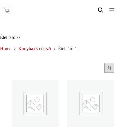
Skip
to
content
Étel tárolás
Home
Konyha és étkező
Étel tárolás