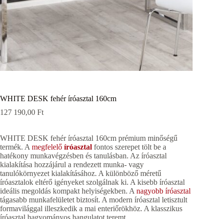
WHITE DESK fehér íróasztal 160cm
127 190,00
Ft
WHITE DESK fehér íróasztal 160cm prémium minőségű
termék. A
megfelelő
íróasztal
fontos szerepet tölt be a
hatékony munkavégzésben és tanulásban. Az íróasztal
kialakítása hozzájárul a rendezett munka- vagy
tanulókörnyezet kialakításához. A különböző méretű
íróasztalok eltérő igényeket szolgálnak ki. A kisebb íróasztal
ideális megoldás kompakt helyiségekben. A
nagyobb íróasztal
tágasabb munkafelületet biztosít. A modern íróasztal letisztult
formavilággal illeszkedik a mai enteriőrökhöz. A klasszikus
íróasztal hagyományos hangulatot teremt.