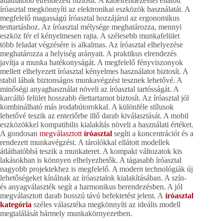
átláthatóbb elrendezést biztosít. A kábelrendezéssel ellátott
íróasztal megkönnyíti az elektronikai eszközök használatát. A
megfelelő magasságú íróasztal hozzájárul az ergonomikus
testtartáshoz. Az íróasztal mélysége meghatározza, mennyi
eszköz fér el kényelmesen rajta. A szélesebb munkafelület
több feladat végzésére is alkalmas. Az íróasztal elhelyezése
meghatározza a helyiség arányait. A praktikus elrendezés
javítja a munka hatékonyságát. A megfelelő fényviszonyok
mellett elhelyezett íróasztal kényelmes használatot biztosít. A
stabil lábak biztonságos munkavégzést tesznek lehetővé. A
minőségi anyaghasználat növeli az íróasztal tartósságát. A
karcálló felület hosszabb élettartamot biztosít. Az íróasztal jól
kombinálható más irodabútorokkal. A különféle stílusok
lehetővé teszik az enteriőrbe illő darab kiválasztását. A mobil
eszközökkel kompatibilis kialakítás növeli a használati értéket.
A gondosan
megválasztott
íróasztal
segíti a koncentrációt és a
rendezett munkavégzést. A tárolókkal ellátott modellek
átláthatóbbá teszik a munkateret. A kompakt változatok kis
lakásokban is könnyen elhelyezhetők. A tágasabb íróasztal
nagyobb projektekhez is megfelelő. A modern technológiák új
lehetőségeket kínálnak az íróasztalok kialakításában. A szín-
és anyagválaszték segít a harmonikus berendezésben. A jól
megválasztott darab hosszú távú befektetést jelent. A
íróasztal
kategória
széles választéka megkönnyíti az ideális modell
megtalálását bármely munkakörnyezetben.