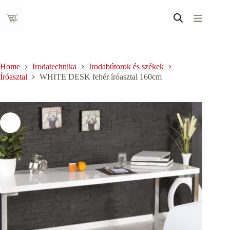
Skip
to
content
Home
Irodatechnika
Irodabútorok és székek
Íróasztal
WHITE DESK fehér íróasztal 160cm