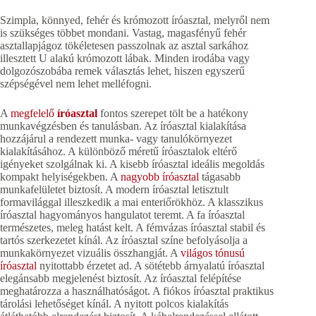
Szimpla, könnyed, fehér és krómozott íróasztal, melyről nem
is szükséges többet mondani. Vastag, magasfényű fehér
asztallapjágoz tökéletesen passzolnak az asztal sarkához
illesztett U alakú krómozott lábak. Minden irodába vagy
dolgozószobába remek választás lehet, hiszen egyszerű
szépségével nem lehet melléfogni.
A
megfelelő
íróasztal
fontos szerepet tölt be a hatékony
munkavégzésben és tanulásban. Az íróasztal kialakítása
hozzájárul a rendezett munka- vagy tanulókörnyezet
kialakításához. A különböző méretű íróasztalok eltérő
igényeket szolgálnak ki. A kisebb íróasztal ideális megoldás
kompakt helyiségekben. A
nagyobb íróasztal
tágasabb
munkafelületet biztosít. A modern íróasztal letisztult
formavilággal illeszkedik a mai enteriőrökhöz. A klasszikus
íróasztal hagyományos hangulatot teremt. A fa íróasztal
természetes, meleg hatást kelt. A fémvázas íróasztal stabil és
tartós szerkezetet kínál. Az íróasztal színe befolyásolja a
munkakörnyezet vizuális összhangját. A
világos tónusú
íróasztal
nyitottabb érzetet ad. A sötétebb árnyalatú íróasztal
elegánsabb megjelenést biztosít. Az íróasztal felépítése
meghatározza a használhatóságot. A fiókos íróasztal praktikus
tárolási lehetőséget kínál. A nyitott polcos kialakítás