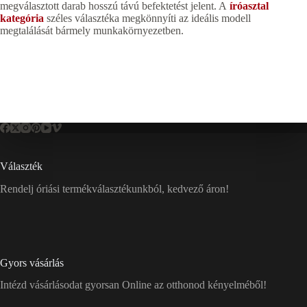
megválasztott darab hosszú távú befektetést jelent. A
íróasztal
kategória
széles választéka megkönnyíti az ideális modell
megtalálását bármely munkakörnyezetben.
Választék
Rendelj óriási termékválasztékunkból, kedvező áron!
Gyors vásárlás
Intézd vásárlásodat gyorsan Online az otthonod kényelméből!