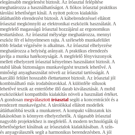
elegánsabb megjelenést biztosít. Az íróasztal felépítése
meghatározza a használhatóságot. A fiókos íróasztal praktikus
tárolási lehetőséget kínál. A nyitott polcos kialakítás
átláthatóbb elrendezést biztosít. A kábelrendezéssel ellátott
íróasztal megkönnyíti az elektronikai eszközök használatát. A
megfelelő magasságú íróasztal hozzájárul az ergonomikus
testtartáshoz. Az íróasztal mélysége meghatározza, mennyi
eszköz fér el kényelmesen rajta. A szélesebb munkafelület
több feladat végzésére is alkalmas. Az íróasztal elhelyezése
meghatározza a helyiség arányait. A praktikus elrendezés
javítja a munka hatékonyságát. A megfelelő fényviszonyok
mellett elhelyezett íróasztal kényelmes használatot biztosít. A
stabil lábak biztonságos munkavégzést tesznek lehetővé. A
minőségi anyaghasználat növeli az íróasztal tartósságát. A
karcálló felület hosszabb élettartamot biztosít. Az íróasztal jól
kombinálható más irodabútorokkal. A különféle stílusok
lehetővé teszik az enteriőrbe illő darab kiválasztását. A mobil
eszközökkel kompatibilis kialakítás növeli a használati értéket.
A gondosan
megválasztott
íróasztal
segíti a koncentrációt és a
rendezett munkavégzést. A tárolókkal ellátott modellek
átláthatóbbá teszik a munkateret. A kompakt változatok kis
lakásokban is könnyen elhelyezhetők. A tágasabb íróasztal
nagyobb projektekhez is megfelelő. A modern technológiák új
lehetőségeket kínálnak az íróasztalok kialakításában. A szín-
és anyagválaszték segít a harmonikus berendezésben. A jól