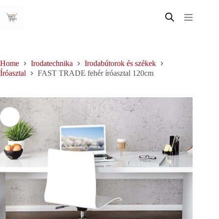
Skip
to
content
Home
Irodatechnika
Irodabútorok és székek
Íróasztal
FAST TRADE fehér íróasztal 120cm