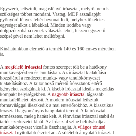
Egyszerű, letisztult, magasfényű íróasztal, melyről nem is
szükséges többet mondani. Vastag, MDF asztallapját
gyönyörű fényes fehér bevonat fedi, melyhez tökéletes
egységet alkot a lábakkal. Minden irodába vagy
dolgozószobába remek választás lehet, hiszen egyszerű
szépségével nem lehet melléfogni.
Kínálatunkban elérhető a termék 140 és 160 cm-es méretben
is.
A
megfelelő
íróasztal
fontos szerepet tölt be a hatékony
munkavégzésben és tanulásban. Az íróasztal kialakítása
hozzájárul a rendezett munka- vagy tanulókörnyezet
kialakításához. A különböző méretű íróasztalok eltérő
igényeket szolgálnak ki. A kisebb íróasztal ideális megoldás
kompakt helyiségekben. A
nagyobb íróasztal
tágasabb
munkafelületet biztosít. A modern íróasztal letisztult
formavilággal illeszkedik a mai enteriőrökhöz. A klasszikus
íróasztal hagyományos hangulatot teremt. A fa íróasztal
természetes, meleg hatást kelt. A fémvázas íróasztal stabil és
tartós szerkezetet kínál. Az íróasztal színe befolyásolja a
munkakörnyezet vizuális összhangját. A
világos tónusú
íróasztal
nyitottabb érzetet ad. A sötétebb árnyalatú íróasztal