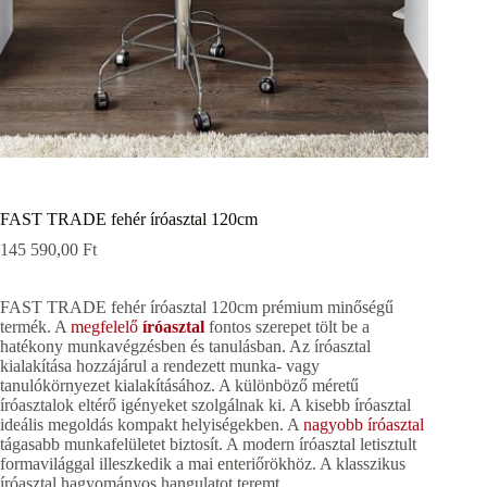
FAST TRADE fehér íróasztal 120cm
145 590,00
Ft
FAST TRADE fehér íróasztal 120cm prémium minőségű
termék. A
megfelelő
íróasztal
fontos szerepet tölt be a
hatékony munkavégzésben és tanulásban. Az íróasztal
kialakítása hozzájárul a rendezett munka- vagy
tanulókörnyezet kialakításához. A különböző méretű
íróasztalok eltérő igényeket szolgálnak ki. A kisebb íróasztal
ideális megoldás kompakt helyiségekben. A
nagyobb íróasztal
tágasabb munkafelületet biztosít. A modern íróasztal letisztult
formavilággal illeszkedik a mai enteriőrökhöz. A klasszikus
íróasztal hagyományos hangulatot teremt.