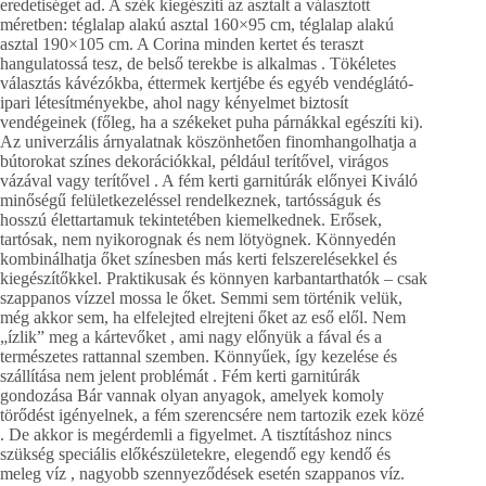
eredetiséget ad. A szék kiegészíti az asztalt a választott
méretben: téglalap alakú asztal 160×95 cm, téglalap alakú
asztal 190×105 cm. A Corina minden kertet és teraszt
hangulatossá tesz, de belső terekbe is alkalmas . Tökéletes
választás kávézókba, éttermek kertjébe és egyéb vendéglátó-
ipari létesítményekbe, ahol nagy kényelmet biztosít
vendégeinek (főleg, ha a székeket puha párnákkal egészíti ki).
Az univerzális árnyalatnak köszönhetően finomhangolhatja a
bútorokat színes dekorációkkal, például terítővel, virágos
vázával vagy terítővel . A fém kerti garnitúrák előnyei Kiváló
minőségű felületkezeléssel rendelkeznek, tartósságuk és
hosszú élettartamuk tekintetében kiemelkednek. Erősek,
tartósak, nem nyikorognak és nem lötyögnek. Könnyedén
kombinálhatja őket színesben más kerti felszerelésekkel és
kiegészítőkkel. Praktikusak és könnyen karbantarthatók – csak
szappanos vízzel mossa le őket. Semmi sem történik velük,
még akkor sem, ha elfelejted elrejteni őket az eső elől. Nem
„ízlik” meg a kártevőket , ami nagy előnyük a fával és a
természetes rattannal szemben. Könnyűek, így kezelése és
szállítása nem jelent problémát . Fém kerti garnitúrák
gondozása Bár vannak olyan anyagok, amelyek komoly
törődést igényelnek, a fém szerencsére nem tartozik ezek közé
. De akkor is megérdemli a figyelmet. A tisztításhoz nincs
szükség speciális előkészületekre, elegendő egy kendő és
meleg víz , nagyobb szennyeződések esetén szappanos víz.