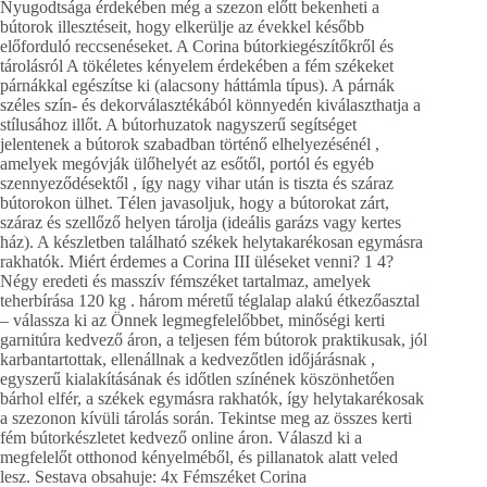
Nyugodtsága érdekében még a szezon előtt bekenheti a
bútorok illesztéseit, hogy elkerülje az évekkel később
előforduló reccsenéseket. A Corina bútorkiegészítőkről és
tárolásról A tökéletes kényelem érdekében a fém székeket
párnákkal egészítse ki (alacsony háttámla típus). A párnák
széles szín- és dekorválasztékából könnyedén kiválaszthatja a
stílusához illőt. A bútorhuzatok nagyszerű segítséget
jelentenek a bútorok szabadban történő elhelyezésénél ,
amelyek megóvják ülőhelyét az esőtől, portól és egyéb
szennyeződésektől , így nagy vihar után is tiszta és száraz
bútorokon ülhet. Télen javasoljuk, hogy a bútorokat zárt,
száraz és szellőző helyen tárolja (ideális garázs vagy kertes
ház). A készletben található székek helytakarékosan egymásra
rakhatók. Miért érdemes a Corina III üléseket venni? 1 4?
Négy eredeti és masszív fémszéket tartalmaz, amelyek
teherbírása 120 kg . három méretű téglalap alakú étkezőasztal
– válassza ki az Önnek legmegfelelőbbet, minőségi kerti
garnitúra kedvező áron, a teljesen fém bútorok praktikusak, jól
karbantartottak, ellenállnak a kedvezőtlen időjárásnak ,
egyszerű kialakításának és időtlen színének köszönhetően
bárhol elfér, a székek egymásra rakhatók, így helytakarékosak
a szezonon kívüli tárolás során. Tekintse meg az összes kerti
fém bútorkészletet kedvező online áron. Válaszd ki a
megfelelőt otthonod kényelméből, és pillanatok alatt veled
lesz. Sestava obsahuje: 4x Fémszéket Corina