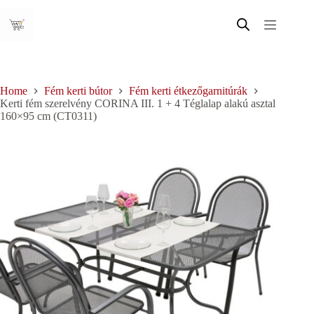
Skip
to
content
Home
Fém kerti bútor
Fém kerti étkezőgarnitúrák
Kerti fém szerelvény CORINA III. 1 + 4 Téglalap alakú asztal
160×95 cm (CT0311)