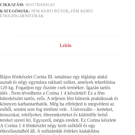
CIKKSZÁM:
96557BA905AC
KATEGÓRIÁK:
FÉM KERTI BÚTOR
,
FÉM KERTI
ÉTKEZŐGARNITÚRÁK
Leírás
Bájos fémkészlet Corina III. tartalmaz egy téglalap alakú
asztalt és négy egymásra rakható széket, amelyek teherbírása
120 kg. Fogadjon egy őszinte cseh termékre. Igazán tartós
ülés . Nem tévedhetsz a Corina 1 4 készlettel! Ez a fém
bútorkészlet tartós, erős. A teljesen fém bútorok praktikusak és
könnyen karbantarthatók. Még ha elfelejted is megvédeni az
esőtől, semmi sem fog történni vele . Univerzális – kerteket,
teraszokat, erkélyeket, étteremkerteket és különféle belső
tereket szerel fel. Egyszerű, mégis eredeti. Ez Corina készlete
A Corina 1 4 fémkészlet négy kerti székből és egy
étkezőasztalból áll. A széktámlák érdekes kialakítása