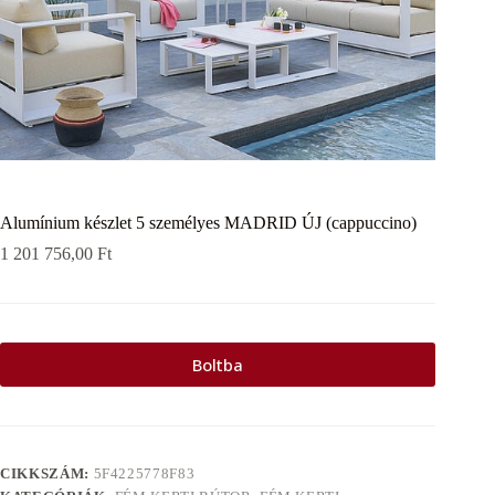
Alumínium készlet 5 személyes MADRID ÚJ (cappuccino)
1 201 756,00
Ft
Boltba
CIKKSZÁM:
5F4225778F83