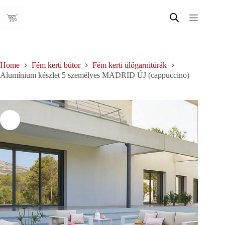
Skip
to
content
Home
Fém kerti bútor
Fém kerti ülőgarnitúrák
Alumínium készlet 5 személyes MADRID ÚJ (cappuccino)