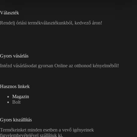
Választék
Rendelj óriási termékválasztékunkból, kedvező áron!
Gyors vásárlás
Intézd vásárlásodat gyorsan Online az otthonod kényelméből!
Hasznos linkek
Magazin
Bolt
Gyors kiszállítás
Termékeinket minden esetben a vevő igényeinek
figyelembevételével szállítjuk ki.