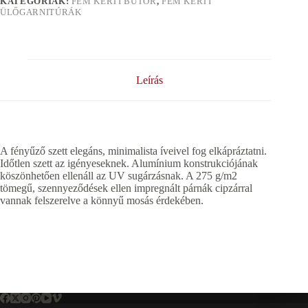
KATEGÓRIÁK:
FÉM KERTI BÚTOR
,
FÉM KERTI
ÜLŐGARNITÚRÁK
Leírás
A fényűző szett elegáns, minimalista íveivel fog elkápráztatni.
Időtlen szett az igényeseknek. Alumínium konstrukciójának
köszönhetően ellenáll az UV sugárzásnak. A 275 g/m2
tömegű, szennyeződések ellen impregnált párnák cipzárral
vannak felszerelve a könnyű mosás érdekében.