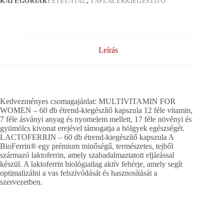
KATEGÓRIÁK:
ÉTEL-ITAL
,
TÁPLÁLÉKKIEGÉSZÍTŐ
Leírás
Kedvezményes csomagajánlat: MULTIVITAMIN FOR
WOMEN – 60 db étrend-kiegészítő kapszula 12 féle vitamin,
7 féle ásványi anyag és nyomelem mellett, 17 féle növényi és
gyümölcs kivonat erejével támogatja a hölgyek egészségét.
LACTOFERRIN – 60 db étrend-kiegészítő kapszula A
BioFerrin® egy prémium minőségű, természetes, tejből
származó laktoferrin, amely szabadalmaztatott eljárással
készül. A laktoferrin biológiailag aktív fehérje, amely segít
optimalizálni a vas felszívódását és hasznosítását a
szervezetben.