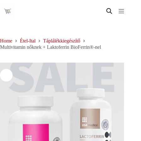
Skip
to
content
Home
Étel-Ital
Táplálékkiegészítő
Multivitamin nőknek + Laktoferrin BioFerrin®-nel