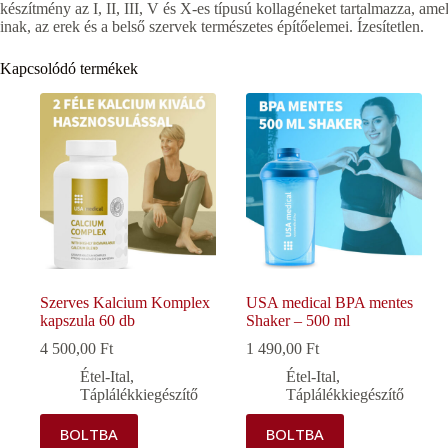
készítmény az I, II, III, V és X-es típusú kollagéneket tartalmazza, amel
inak, az erek és a belső szervek természetes építőelemei. Ízesítetlen.
Kapcsolódó termékek
Szerves Kalcium Komplex
USA medical BPA mentes
kapszula 60 db
Shaker – 500 ml
4 500,00
Ft
1 490,00
Ft
Étel-Ital
,
Étel-Ital
,
Táplálékkiegészítő
Táplálékkiegészítő
BOLTBA
BOLTBA