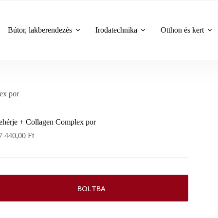
Bútor, lakberendezés
Irodatechnika
Otthon és kert
ex por
ehérje + Collagen Complex por
7 440,00
Ft
BOLTBA