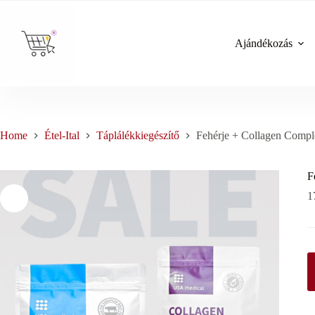
Skip
to
content
Ajándékozás
Home
Étel-Ital
Táplálékkiegészítő
Fehérje + Collagen Compl
F
1