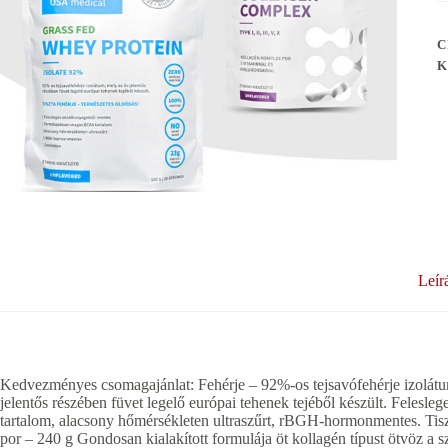
C
K
Leír
Kedvezményes csomagajánlat: Fehérje – 92%-os tejsavófehérje izolátu
jelentős részében füvet legelő európai tehenek tejéből készült. Fele
tartalom, alacsony hőmérsékleten ultraszűrt, rBGH-hormonmentes.
por – 240 g Gondosan kialakított formulája öt kollagén típust ötvöz a 