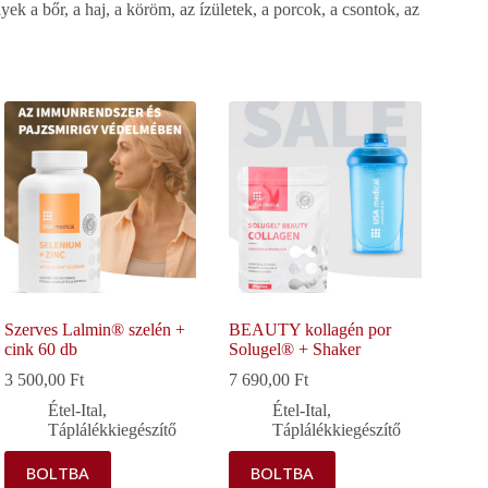
yek a bőr, a haj, a köröm, az ízületek, a porcok, a csontok, az
Szerves Lalmin® szelén +
BEAUTY kollagén por
cink 60 db
Solugel® + Shaker
3 500,00
Ft
7 690,00
Ft
Étel-Ital
,
Étel-Ital
,
Táplálékkiegészítő
Táplálékkiegészítő
BOLTBA
BOLTBA