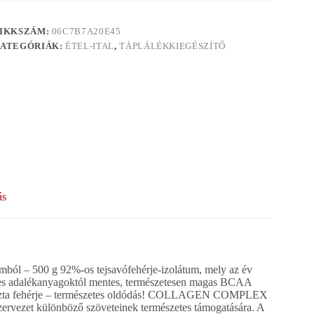
IKKSZÁM:
06C7B7A20E45
ATEGÓRIÁK:
ÉTEL-ITAL
,
TÁPLÁLÉKKIEGÉSZÍTŐ
ás
mból – 500 g 92%-os tejsavófehérje-izolátum, mely az év
sleges adalékanyagoktól mentes, természetesen magas BCAA
 Tiszta fehérje – természetes oldódás! COLLAGEN COMPLEX
szervezet különböző szöveteinek természetes támogatására. A