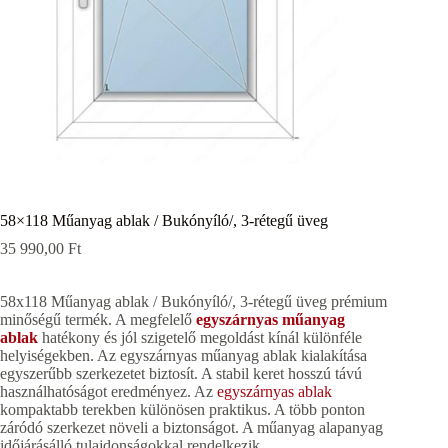
58×118 Műanyag ablak / Bukónyíló/, 3-rétegű üveg
35 990,00
Ft
58x118 Műanyag ablak / Bukónyíló/, 3-rétegű üveg prémium
minőségű termék. A megfelelő
egyszárnyas műanyag
ablak
hatékony és jól szigetelő megoldást kínál különféle
helyiségekben. Az egyszárnyas műanyag ablak kialakítása
egyszerűbb szerkezetet biztosít. A stabil keret hosszú távú
használhatóságot eredményez. Az
egyszárnyas ablak
kompaktabb terekben különösen praktikus. A több ponton
záródó szerkezet növeli a biztonságot. A műanyag alapanyag
időjárásálló tulajdonságokkal rendelkezik.