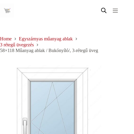
Skip
to
content
Home
Egyszárnyas műanyag ablak
3 rétegű üvegezés
58×118 Műanyag ablak / Bukónyíló/, 3-rétegű üveg