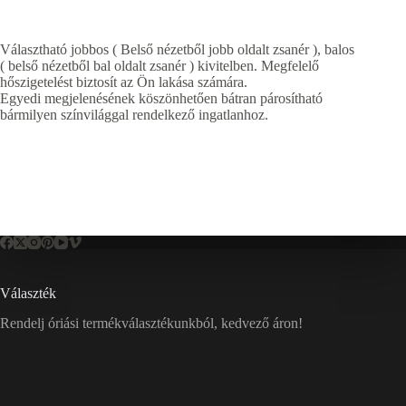
Választható jobbos ( Belső nézetből jobb oldalt zsanér ), balos
( belső nézetből bal oldalt zsanér ) kivitelben. Megfelelő
hőszigetelést biztosít az Ön lakása számára.
Egyedi megjelenésének köszönhetően bátran párosítható
bármilyen színvilággal rendelkező ingatlanhoz.
Választék
Rendelj óriási termékválasztékunkból, kedvező áron!