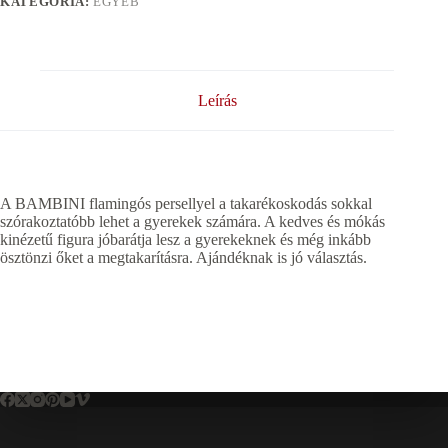
KATEGÓRIA:
EGYÉB
Leírás
A BAMBINI flamingós persellyel a takarékoskodás sokkal
szórakoztatóbb lehet a gyerekek számára. A kedves és mókás
kinézetű figura jóbarátja lesz a gyerekeknek és még inkább
ösztönzi őket a megtakarításra. Ajándéknak is jó választás.