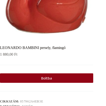
LEONARDO BAMBINI persely, flamingó
1 880,00
Ft
Boltba
CIKKSZÁM:
057962A4EB3E