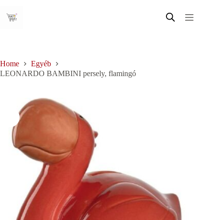
Skip
to
content
Home
Egyéb
LEONARDO BAMBINI persely, flamingó