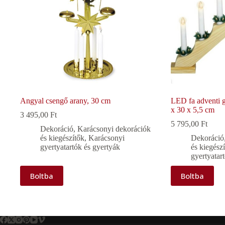
Angyal csengő arany, 30 cm
LED fa adventi g
x 30 x 5,5 cm
3 495,00
Ft
5 795,00
Ft
Dekoráció
,
Karácsonyi dekorációk
és kiegészítők
,
Karácsonyi
Dekoráció
gyertyatartók és gyertyák
és kiegész
gyertyatar
Boltba
Boltba