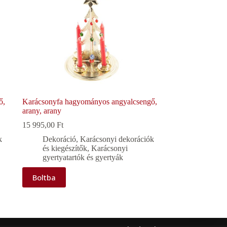
ő,
Karácsonyfa hagyományos angyalcsengő,
arany, arany
15 995,00
Ft
k
Dekoráció
,
Karácsonyi dekorációk
és kiegészítők
,
Karácsonyi
gyertyatartók és gyertyák
Boltba