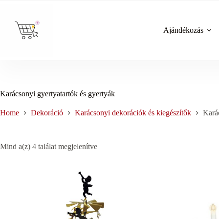
Skip
to
content
Ajándékozás
Karácsonyi gyertyatartók és gyertyák
Home
Dekoráció
Karácsonyi dekorációk és kiegészítők
Karác
Sorted
Mind a(z) 4 találat megjelenítve
by
price:
low
to
high