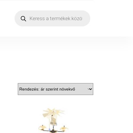
Products
search