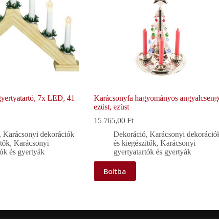
yertyatartó, 7x LED, 41
Karácsonyfa hagyományos angyalcseng
ezüst, ezüst
15 765,00
Ft
,
Karácsonyi dekorációk
Dekoráció
,
Karácsonyi dekoráció
ítők
,
Karácsonyi
és kiegészítők
,
Karácsonyi
tók és gyertyák
gyertyatartók és gyertyák
Boltba