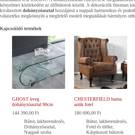
kényelmes közlekedést az ülőbútorok között. A dekorációk finoman ki
kiválasztott
dohányzóasztal
hozzájárul a nappali harmonikus és prakti
választéka megkönnyíti a megfelelő modell megtalálását bármilyen ott
Kapcsolódó termékek
GHOST üveg
CHESTERFIELD barna
dohányzóasztal 90cm
antik fotel
144 390,00
Ft
180 690,00
Ft
Bútor, lakberendezés
,
Bútor, lakberendezés
,
Dohányzóasztal
,
Fotel és ülõke
,
Nappali szoba
Kárpitozott bútorok