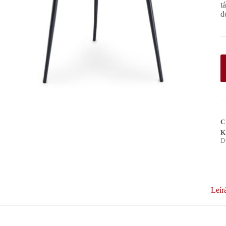
t
d
C
K
D
Leír