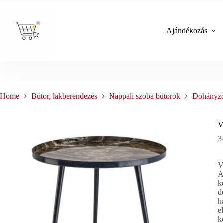
Skip
to
content
Ajándékozás
Home
Bútor, lakberendezés
Nappali szoba bútorok
Dohányzó
V
3
V
A
k
d
h
e
k