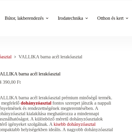
Bútor, lakberendezés
Irodatechnika
Otthon és kert
asztal
VALLIKA barna acél lerakóasztal
ALLIKA barna acél lerakóasztal
4 390,00
Ft
ALLIKA barna acél lerakóasztal prémium minőségű termék.
 megfelelő
dohányzóasztal
fontos szerepet játszik a nappali
ényelmének és rendezettségének megteremtésében. A
ohányzóasztal kialakítása meghatározza a mindennapi
asználhatóságot. A különböző méretű dohányzóasztalok
ltérő igényeket szolgálnak. A
kisebb dohányzóasztal
ompaktabb helyiségekben ideális. A nagyobb dohányzóasztal