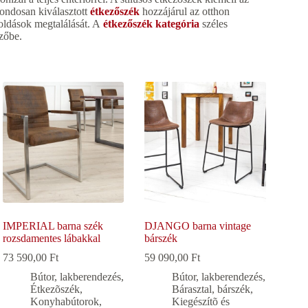
gondosan kiválasztott
étkezőszék
hozzájárul az otthon
goldások megtalálását. A
étkezőszék kategória
széles
ezőbe.
IMPERIAL barna szék
DJANGO barna vintage
rozsdamentes lábakkal
bárszék
73 590,00
Ft
59 090,00
Ft
Bútor, lakberendezés
,
Bútor, lakberendezés
,
Étkezõszék
,
Bárasztal, bárszék
,
Konyhabútorok,
Kiegészítõ és