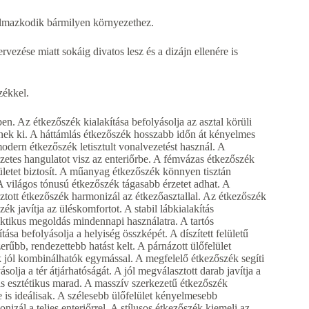
almazkodik bármilyen környezethez.
vezése miatt sokáig divatos lesz és a dizájn ellenére is
zékkel.
en. Az étkezőszék kialakítása befolyásolja az asztal körüli
nek ki. A háttámlás étkezőszék hosszabb időn át kényelmes
odern étkezőszék letisztult vonalvezetést használ. A
etes hangulatot visz az enteriőrbe. A fémvázas étkezőszék
letet biztosít. A műanyag étkezőszék könnyen tisztán
A világos tónusú étkezőszék tágasabb érzetet adhat. A
ztott étkezőszék harmonizál az étkezőasztallal. Az étkezőszék
k javítja az üléskomfortot. A stabil lábkialakítás
ktikus megoldás mindennapi használatra. A tartós
ása befolyásolja a helyiség összképét. A díszített felületű
zerűbb, rendezettebb hatást kelt. A párnázott ülőfelület
 jól kombinálhatók egymással. A megfelelő étkezőszék segíti
solja a tér átjárhatóságát. A jól megválasztott darab javítja a
 is esztétikus marad. A masszív szerkezetű étkezőszék
s ideálisak. A szélesebb ülőfelület kényelmesebb
izál a teljes enteriőrrel. A stílusos étkezőszék kiemeli az