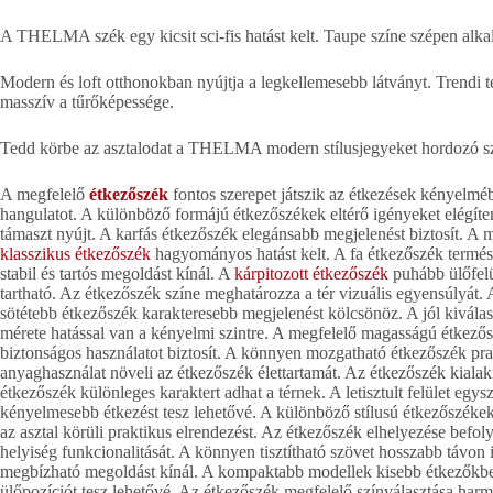
A THELMA szék egy kicsit sci-fis hatást kelt. Taupe színe szépen alk
Modern és loft otthonokban nyújtja a legkellemesebb látványt. Trendi ter
masszív a tűrőképessége.
Tedd körbe az asztalodat a THELMA modern stílusjegyeket hordozó s
A megfelelő
étkezőszék
fontos szerepet játszik az étkezések kényelméb
hangulatot. A különböző formájú étkezőszékek eltérő igényeket elégíte
támaszt nyújt. A karfás étkezőszék elegánsabb megjelenést biztosít. A m
klasszikus étkezőszék
hagyományos hatást kelt. A fa étkezőszék termész
stabil és tartós megoldást kínál. A
kárpitozott étkezőszék
puhább ülőfelü
tartható. Az étkezőszék színe meghatározza a tér vizuális egyensúlyát. 
sötétebb étkezőszék karakteresebb megjelenést kölcsönöz. A jól kiválas
mérete hatással van a kényelmi szintre. A megfelelő magasságú étkezőszé
biztonságos használatot biztosít. A könnyen mozgatható étkezőszék pra
anyaghasználat növeli az étkezőszék élettartamát. Az étkezőszék kialakít
étkezőszék különleges karaktert adhat a térnek. A letisztult felület egys
kényelmesebb étkezést tesz lehetővé. A különböző stílusú étkezőszékek
az asztal körüli praktikus elrendezést. Az étkezőszék elhelyezése befolyá
helyiség funkcionalitását. A könnyen tisztítható szövet hosszabb távon
megbízható megoldást kínál. A kompaktabb modellek kisebb étkezőkbe i
ülőpozíciót tesz lehetővé. Az étkezőszék megfelelő színválasztása harmon