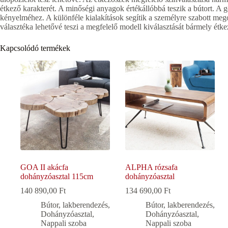
étkező karakterét. A minőségi anyagok értékállóbbá teszik a bútort. A 
kényelméhez. A különféle kialakítások segítik a személyre szabott me
választéka lehetővé teszi a megfelelő modell kiválasztását bármely étk
Kapcsolódó termékek
GOA II akácfa
ALPHA rózsafa
dohányzóasztal 115cm
dohányzóasztal
140 890,00
Ft
134 690,00
Ft
Bútor, lakberendezés
,
Bútor, lakberendezés
,
Dohányzóasztal
,
Dohányzóasztal
,
Nappali szoba
Nappali szoba