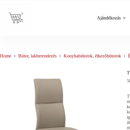
Skip
to
content
Ajándékozás
Home
Bútor, lakberendezés
Konyhabútorok, étkezõbútorok
T
5
T
m
k
k
i
á
m