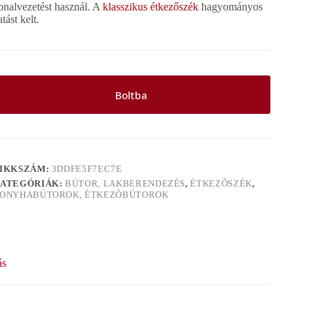
onalvezetést használ. A
klasszikus étkezőszék
hagyományos
atást kelt.
Boltba
IKKSZÁM:
3DDFE5F7EC7E
ATEGÓRIÁK:
BÚTOR, LAKBERENDEZÉS
,
ÉTKEZÕSZÉK
,
ONYHABÚTOROK, ÉTKEZÕBÚTOROK
ás