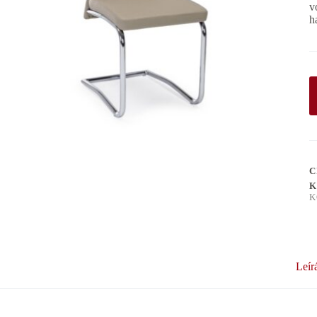
v
h
C
K
K
Leír