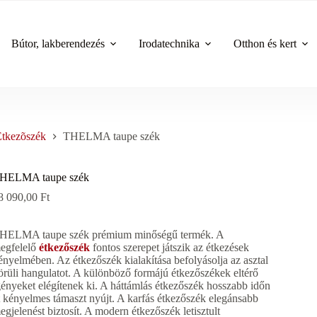
Bútor, lakberendezés
Irodatechnika
Otthon és kert
Étkezõszék
THELMA taupe szék
HELMA taupe szék
8 090,00
Ft
HELMA taupe szék prémium minőségű termék. A
egfelelő
étkezőszék
fontos szerepet játszik az étkezések
ényelmében. Az étkezőszék kialakítása befolyásolja az asztal
örüli hangulatot. A különböző formájú étkezőszékek eltérő
gényeket elégítenek ki. A háttámlás étkezőszék hosszabb időn
t kényelmes támaszt nyújt. A karfás étkezőszék elegánsabb
egjelenést biztosít. A modern étkezőszék letisztult