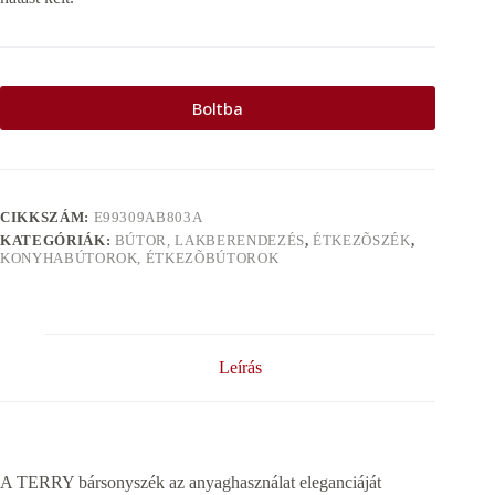
Boltba
CIKKSZÁM:
E99309AB803A
KATEGÓRIÁK:
BÚTOR, LAKBERENDEZÉS
,
ÉTKEZÕSZÉK
,
KONYHABÚTOROK, ÉTKEZÕBÚTOROK
Leírás
A TERRY bársonyszék az anyaghasználat eleganciáját