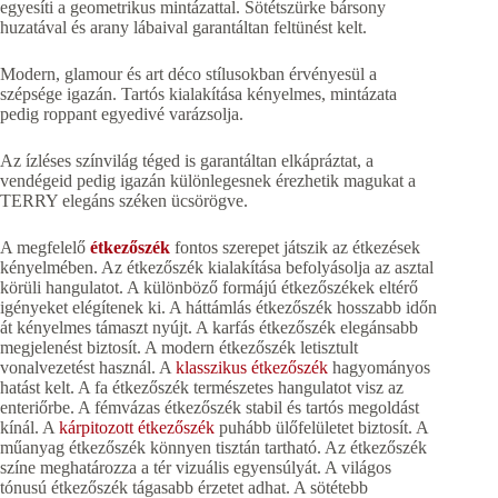
egyesíti a geometrikus mintázattal. Sötétszürke bársony
huzatával és arany lábaival garantáltan feltünést kelt.
Modern, glamour és art déco stílusokban érvényesül a
szépsége igazán. Tartós kialakítása kényelmes, mintázata
pedig roppant egyedivé varázsolja.
Az ízléses színvilág téged is garantáltan elkápráztat, a
vendégeid pedig igazán különlegesnek érezhetik magukat a
TERRY elegáns széken ücsörögve.
A megfelelő
étkezőszék
fontos szerepet játszik az étkezések
kényelmében. Az étkezőszék kialakítása befolyásolja az asztal
körüli hangulatot. A különböző formájú étkezőszékek eltérő
igényeket elégítenek ki. A háttámlás étkezőszék hosszabb időn
át kényelmes támaszt nyújt. A karfás étkezőszék elegánsabb
megjelenést biztosít. A modern étkezőszék letisztult
vonalvezetést használ. A
klasszikus étkezőszék
hagyományos
hatást kelt. A fa étkezőszék természetes hangulatot visz az
enteriőrbe. A fémvázas étkezőszék stabil és tartós megoldást
kínál. A
kárpitozott étkezőszék
puhább ülőfelületet biztosít. A
műanyag étkezőszék könnyen tisztán tartható. Az étkezőszék
színe meghatározza a tér vizuális egyensúlyát. A világos
tónusú étkezőszék tágasabb érzetet adhat. A sötétebb