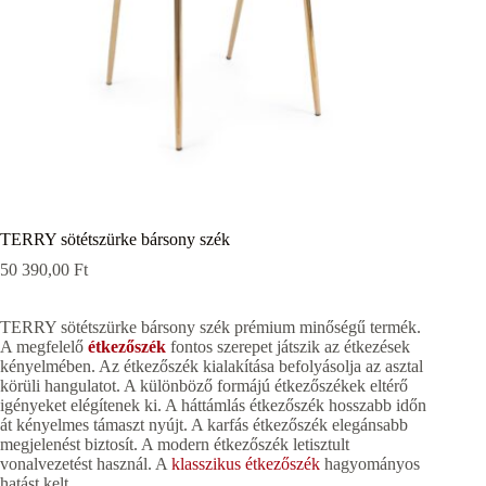
TERRY sötétszürke bársony szék
50 390,00
Ft
TERRY sötétszürke bársony szék prémium minőségű termék.
A megfelelő
étkezőszék
fontos szerepet játszik az étkezések
kényelmében. Az étkezőszék kialakítása befolyásolja az asztal
körüli hangulatot. A különböző formájú étkezőszékek eltérő
igényeket elégítenek ki. A háttámlás étkezőszék hosszabb időn
át kényelmes támaszt nyújt. A karfás étkezőszék elegánsabb
megjelenést biztosít. A modern étkezőszék letisztult
vonalvezetést használ. A
klasszikus étkezőszék
hagyományos
hatást kelt.