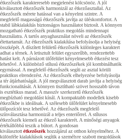
étkezőszék karakteresebb megjelenést kölcsönöz. A jól
kiválasztott étkezőszék harmonizál az étkezőasztallal. Az
étkezőszék mérete hatással van a kényelmi szintre. A
megfelelő magasságú étkezőszék javítja az üléskomfortot. A
stabil lábkialakítás biztonságos használatot biztosít. A könnyen
mozgatható étkezőszék praktikus megoldás mindennapi
használatra. A tartós anyaghasználat növeli az étkezőszék
élettartamát. Az étkezőszék kialakítása befolyásolja a helyiség
összképét. A díszített felületű étkezőszék különleges karaktert
adhat a térnek. A letisztult felület egyszerűbb, rendezettebb
hatást kelt. A párnázott ülőfelület kényelmesebb étkezést tesz
lehetővé. A különböző stílusú étkezőszékek jól kombinálhatók
egymással. A megfelelő étkezőszék segíti az asztal körüli
praktikus elrendezést. Az étkezőszék elhelyezése befolyásolja
a tér átjárhatóságát. A jól megválasztott darab javítja a helyiség
funkcionalitását. A könnyen tisztítható szövet hosszabb távon
is esztétikus marad. A masszív szerkezetű étkezőszék
megbízható megoldást kínál. A kompaktabb modellek kisebb
étkezőkbe is ideálisak. A szélesebb ülőfelület kényelmesebb
ülőpozíciót tesz lehetővé. Az étkezőszék megfelelő
színválasztása harmonizál a teljes enteriőrrel. A stílusos
étkezőszék kiemeli az étkező karakterét. A minőségi anyagok
értékállóbbá teszik a bútort. A gondosan
kiválasztott
étkezőszék
hozzájárul az otthon kényelméhez. A
különféle kialakítások segítik a személyre szabott megoldások