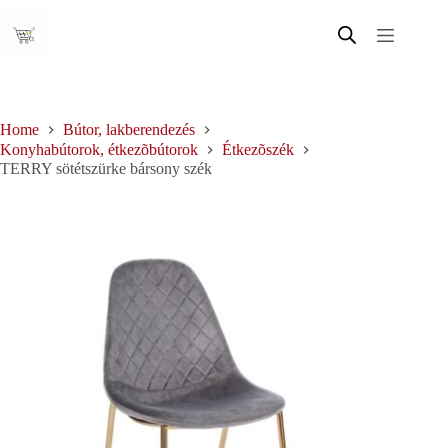
Skip
to
content
Home
Bútor, lakberendezés
Konyhabútorok, étkezõbútorok
Étkezõszék
TERRY sötétszürke bársony szék