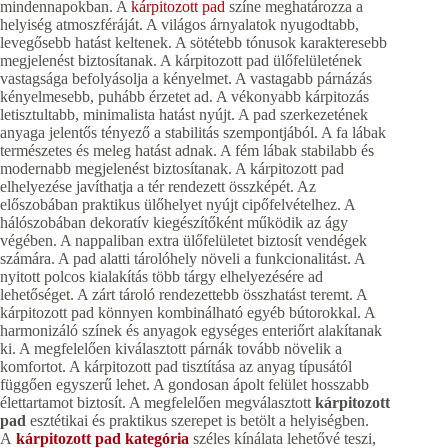
mindennapokban. A
kárpitozott pad
színe meghatározza a
helyiség atmoszféráját. A világos árnyalatok nyugodtabb,
levegősebb hatást keltenek. A sötétebb tónusok karakteresebb
megjelenést biztosítanak. A kárpitozott pad ülőfelületének
vastagsága befolyásolja a kényelmet. A vastagabb párnázás
kényelmesebb, puhább érzetet ad. A vékonyabb kárpitozás
letisztultabb, minimalista hatást nyújt. A pad szerkezetének
anyaga jelentős tényező a stabilitás szempontjából. A fa lábak
természetes és meleg hatást adnak. A fém lábak stabilabb és
modernabb megjelenést biztosítanak. A kárpitozott pad
elhelyezése javíthatja a tér rendezett összképét. Az
előszobában praktikus ülőhelyet nyújt cipőfelvételhez. A
hálószobában dekoratív kiegészítőként működik az ágy
végében. A nappaliban extra ülőfelületet biztosít vendégek
számára. A pad alatti tárolóhely növeli a funkcionalitást. A
nyitott polcos kialakítás több tárgy elhelyezésére ad
lehetőséget. A zárt tároló rendezettebb összhatást teremt. A
kárpitozott pad könnyen kombinálható egyéb bútorokkal. A
harmonizáló színek és anyagok egységes enteriőrt alakítanak
ki. A megfelelően kiválasztott párnák tovább növelik a
komfortot. A kárpitozott pad tisztítása az anyag típusától
függően egyszerű lehet. A gondosan ápolt felület hosszabb
élettartamot biztosít. A megfelelően megválasztott
kárpitozott
pad
esztétikai és praktikus szerepet is betölt a helyiségben.
A
kárpitozott pad kategória
széles kínálata lehetővé teszi,