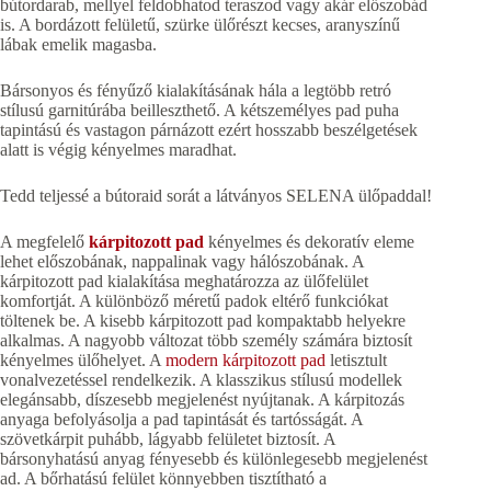
bútordarab, mellyel feldobhatod teraszod vagy akár előszobád
is. A bordázott felületű, szürke ülőrészt kecses, aranyszínű
lábak emelik magasba.
Bársonyos és fényűző kialakításának hála a legtöbb retró
stílusú garnitúrába beilleszthető. A kétszemélyes pad puha
tapintású és vastagon párnázott ezért hosszabb beszélgetések
alatt is végig kényelmes maradhat.
Tedd teljessé a bútoraid sorát a látványos SELENA ülőpaddal!
A megfelelő
kárpitozott pad
kényelmes és dekoratív eleme
lehet előszobának, nappalinak vagy hálószobának. A
kárpitozott pad kialakítása meghatározza az ülőfelület
komfortját. A különböző méretű padok eltérő funkciókat
töltenek be. A kisebb kárpitozott pad kompaktabb helyekre
alkalmas. A nagyobb változat több személy számára biztosít
kényelmes ülőhelyet. A
modern kárpitozott pad
letisztult
vonalvezetéssel rendelkezik. A klasszikus stílusú modellek
elegánsabb, díszesebb megjelenést nyújtanak. A kárpitozás
anyaga befolyásolja a pad tapintását és tartósságát. A
szövetkárpit puhább, lágyabb felületet biztosít. A
bársonyhatású anyag fényesebb és különlegesebb megjelenést
ad. A bőrhatású felület könnyebben tisztítható a