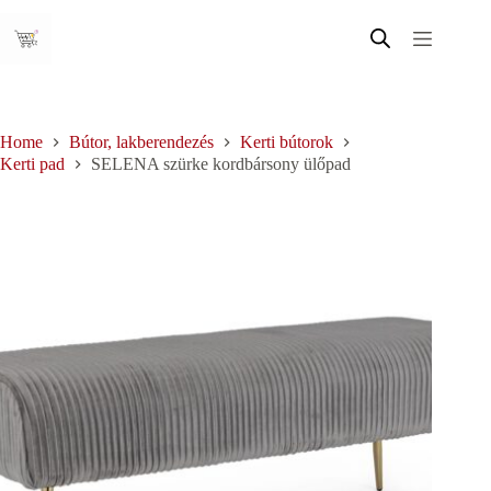
Skip
to
content
Home
Bútor, lakberendezés
Kerti bútorok
Kerti pad
SELENA szürke kordbársony ülőpad