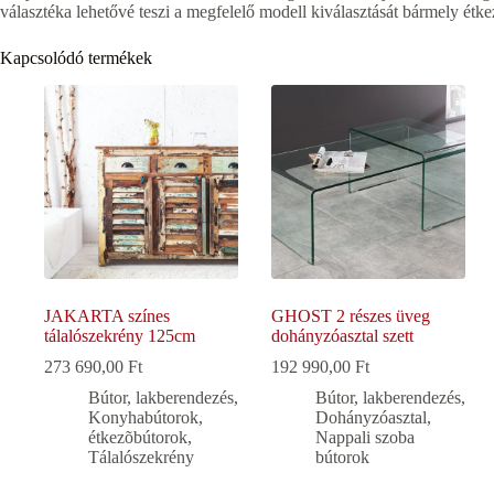
választéka lehetővé teszi a megfelelő modell kiválasztását bármely étk
Kapcsolódó termékek
JAKARTA színes
GHOST 2 részes üveg
tálalószekrény 125cm
dohányzóasztal szett
273 690,00
Ft
192 990,00
Ft
Bútor, lakberendezés
,
Bútor, lakberendezés
,
Konyhabútorok,
Dohányzóasztal
,
étkezõbútorok
,
Nappali szoba
Tálalószekrény
bútorok