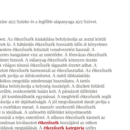
zíne a(z) Szürke és a legfőbb alapanyaga a(z) Szövet.
en. Az étkezőszék kialakítása befolyásolja az asztal körüli
nek ki. A háttámlás étkezőszék hosszabb időn át kényelmes
odern étkezőszék letisztult vonalvezetést használ. A
etes hangulatot visz az enteriőrbe. A fémvázas étkezőszék
letet biztosít. A műanyag étkezőszék könnyen tisztán
A világos tónusú étkezőszék tágasabb érzetet adhat. A
ztott étkezőszék harmonizál az étkezőasztallal. Az étkezőszék
k javítja az üléskomfortot. A stabil lábkialakítás
ktikus megoldás mindennapi használatra. A tartós
ása befolyásolja a helyiség összképét. A díszített felületű
zerűbb, rendezettebb hatást kelt. A párnázott ülőfelület
 jól kombinálhatók egymással. A megfelelő étkezőszék segíti
solja a tér átjárhatóságát. A jól megválasztott darab javítja a
 is esztétikus marad. A masszív szerkezetű étkezőszék
s ideálisak. A szélesebb ülőfelület kényelmesebb
izál a teljes enteriőrrel. A stílusos étkezőszék kiemeli az
gondosan kiválasztott
étkezőszék
hozzájárul az otthon
goldások megtalálását. A
étkezőszék kategória
széles