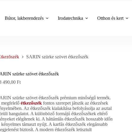
Bútor, lakberendezés
Irodatechnika
Otthon és kert
Étkezõszék
SARIN szürke szövet étkezőszék
ARIN szürke szövet étkezőszék
3 490,00
Ft
ARIN szürke szövet étkezőszék prémium minőségű termék.
 megfelelő
étkezőszék
fontos szerepet játszik az étkezések
ényelmében. Az étkezőszék kialakítása befolyásolja az asztal
örüli hangulatot. A különböző formájú étkezőszékek eltérő
gényeket elégítenek ki. A háttámlás étkezőszék hosszabb időn
t kényelmes támaszt nyújt. A karfás étkezőszék elegánsabb
egjelenést biztosít. A modern étkezőszék letisztult