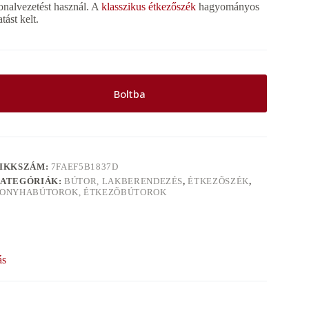
onalvezetést használ. A
klasszikus étkezőszék
hagyományos
atást kelt.
Boltba
IKKSZÁM:
7FAEF5B1837D
ATEGÓRIÁK:
BÚTOR, LAKBERENDEZÉS
,
ÉTKEZÕSZÉK
,
ONYHABÚTOROK, ÉTKEZÕBÚTOROK
ás