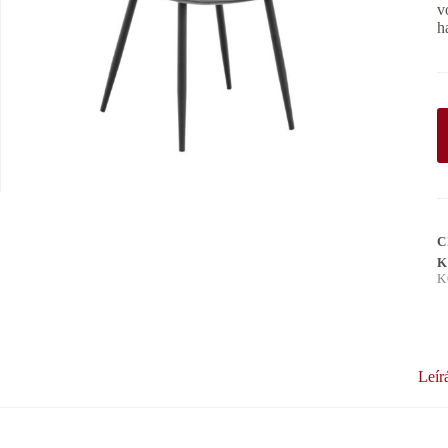
v
h
C
K
K
Leír