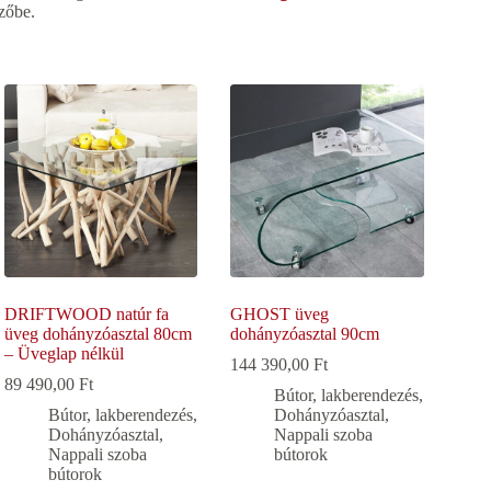
ezőbe.
DRIFTWOOD natúr fa
GHOST üveg
üveg dohányzóasztal 80cm
dohányzóasztal 90cm
– Üveglap nélkül
144 390,00
Ft
89 490,00
Ft
Bútor, lakberendezés
,
Bútor, lakberendezés
,
Dohányzóasztal
,
Dohányzóasztal
,
Nappali szoba
Nappali szoba
bútorok
bútorok