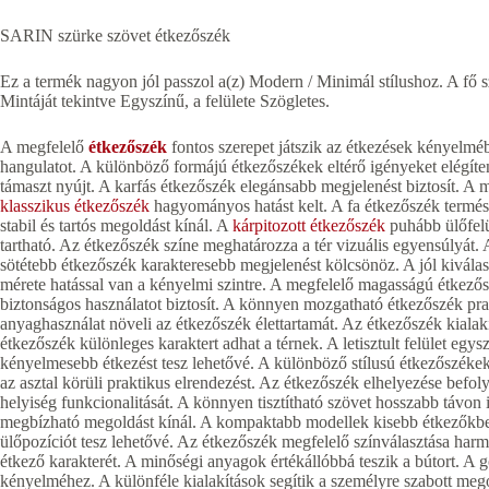
SARIN szürke szövet étkezőszék
Ez a termék nagyon jól passzol a(z) Modern / Minimál stílushoz. A fő s
Mintáját tekintve Egyszínű, a felülete Szögletes.
A megfelelő
étkezőszék
fontos szerepet játszik az étkezések kényelméb
hangulatot. A különböző formájú étkezőszékek eltérő igényeket elégíte
támaszt nyújt. A karfás étkezőszék elegánsabb megjelenést biztosít. A m
klasszikus étkezőszék
hagyományos hatást kelt. A fa étkezőszék termész
stabil és tartós megoldást kínál. A
kárpitozott étkezőszék
puhább ülőfelü
tartható. Az étkezőszék színe meghatározza a tér vizuális egyensúlyát. 
sötétebb étkezőszék karakteresebb megjelenést kölcsönöz. A jól kiválas
mérete hatással van a kényelmi szintre. A megfelelő magasságú étkezőszé
biztonságos használatot biztosít. A könnyen mozgatható étkezőszék pra
anyaghasználat növeli az étkezőszék élettartamát. Az étkezőszék kialakít
étkezőszék különleges karaktert adhat a térnek. A letisztult felület egys
kényelmesebb étkezést tesz lehetővé. A különböző stílusú étkezőszékek
az asztal körüli praktikus elrendezést. Az étkezőszék elhelyezése befolyá
helyiség funkcionalitását. A könnyen tisztítható szövet hosszabb távon
megbízható megoldást kínál. A kompaktabb modellek kisebb étkezőkbe i
ülőpozíciót tesz lehetővé. Az étkezőszék megfelelő színválasztása harmon
étkező karakterét. A minőségi anyagok értékállóbbá teszik a bútort. A 
kényelméhez. A különféle kialakítások segítik a személyre szabott me