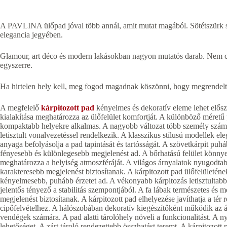
A PAVLINA ülőpad jóval több annál, amit mutat magából. Sötétszürk s
elegancia jegyében.
Glamour, art déco és modern lakásokban nagyon mutatós darab. Nem csup
egyszerre.
Ha hirtelen hely kell, meg fogod magadnak köszönni, hogy megrendel
A megfelelő
kárpitozott pad
kényelmes és dekoratív eleme lehet elős
kialakítása meghatározza az ülőfelület komfortját. A különböző méretű 
kompaktabb helyekre alkalmas. A nagyobb változat több személy számá
letisztult vonalvezetéssel rendelkezik. A klasszikus stílusú modellek e
anyaga befolyásolja a pad tapintását és tartósságát. A szövetkárpit puhá
fényesebb és különlegesebb megjelenést ad. A bőrhatású felület könny
meghatározza a helyiség atmoszféráját. A világos árnyalatok nyugodtab
karakteresebb megjelenést biztosítanak. A kárpitozott pad ülőfelületén
kényelmesebb, puhább érzetet ad. A vékonyabb kárpitozás letisztultabb
jelentős tényező a stabilitás szempontjából. A fa lábak természetes és
megjelenést biztosítanak. A kárpitozott pad elhelyezése javíthatja a tér
cipőfelvételhez. A hálószobában dekoratív kiegészítőként működik az ág
vendégek számára. A pad alatti tárolóhely növeli a funkcionalitást. A ny
lehetőséget. A zárt tároló rendezettebb összhatást teremt. A kárpitoz