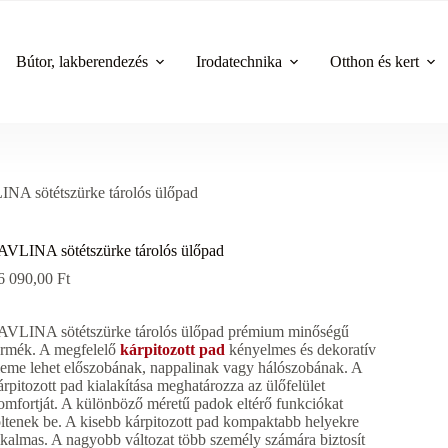
Bútor, lakberendezés
Irodatechnika
Otthon és kert
NA sötétszürke tárolós ülőpad
AVLINA sötétszürke tárolós ülőpad
6 090,00
Ft
AVLINA sötétszürke tárolós ülőpad prémium minőségű
ermék. A megfelelő
kárpitozott pad
kényelmes és dekoratív
leme lehet előszobának, nappalinak vagy hálószobának. A
árpitozott pad kialakítása meghatározza az ülőfelület
omfortját. A különböző méretű padok eltérő funkciókat
öltenek be. A kisebb kárpitozott pad kompaktabb helyekre
lkalmas. A nagyobb változat több személy számára biztosít