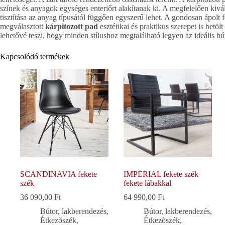
színek és anyagok egységes enteriőrt alakítanak ki. A megfelelően kivá
tisztítása az anyag típusától függően egyszerű lehet. A gondosan ápolt f
megválasztott
kárpitozott pad
esztétikai és praktikus szerepet is betöl
lehetővé teszi, hogy minden stílushoz megtalálható legyen az ideális bú
Kapcsolódó termékek
SCANDINAVIA fekete
IMPERIAL fekete szék
szék
fekete lábakkal
36 090,00
Ft
64 990,00
Ft
Bútor, lakberendezés
,
Bútor, lakberendezés
,
Étkezõszék
,
Étkezõszék
,