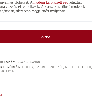
ényelmes ülőhelyet. A
modern kárpitozott pad
letisztult
onalvezetéssel rendelkezik. A klasszikus stílusú modellek
legánsabb, díszesebb megjelenést nyújtanak.
Boltba
IKKSZÁM:
2542626649B8
ATEGÓRIÁK:
BÚTOR, LAKBERENDEZÉS
,
KERTI BÚTOROK
,
ERTI PAD
ás