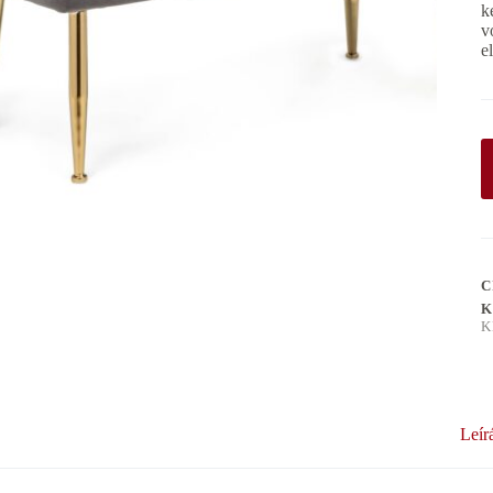
k
v
e
C
K
K
Leír