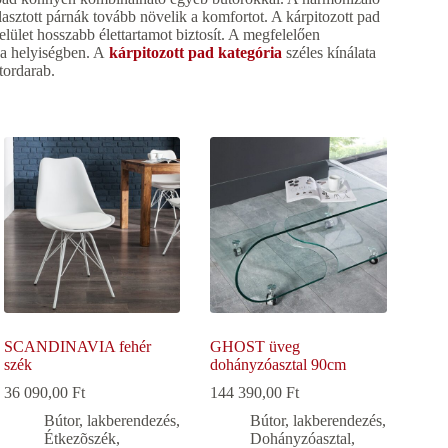
lasztott párnák tovább növelik a komfortot. A kárpitozott pad
elület hosszabb élettartamot biztosít. A megfelelően
t a helyiségben. A
kárpitozott pad kategória
széles kínálata
tordarab.
SCANDINAVIA fehér
GHOST üveg
szék
dohányzóasztal 90cm
36 090,00
Ft
144 390,00
Ft
Bútor, lakberendezés
,
Bútor, lakberendezés
,
Étkezõszék
,
Dohányzóasztal
,