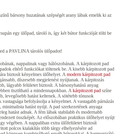
zínű bársony huzatának szépségét arany lábak emelik ki az
án egy ülőpad, tároló is, így két bútor funkcióját tölti be
ted a PAVLINA tárolós ülőpadot!
zobának, nappalinak vagy hálószobának. A kárpitozott pad
padok eltérő funkciókat töltenek be. A kisebb kárpitozott pad
ra biztosít kényelmes ülőhelyet. A
modern kárpitozott pad
legánsabb, díszesebb megjelenést nyújtanak. A kárpitozás
bb, lágyabb felületet biztosít. A bársonyhatású anyag
ebben tisztítható a mindennapokban. A
kárpitozott pad
színe
b, levegősebb hatást keltenek. A sötétebb tónusok
ek vastagsága befolyásolja a kényelmet. A vastagabb párnázás
, minimalista hatást nyújt. A pad szerkezetének anyaga
 meleg hatást adnak. A fém lábak stabilabb és modernabb
 rendezett összképét. Az előszobában praktikus ülőhelyet nyújt
y végében. A nappaliban extra ülőfelületet biztosít
itott polcos kialakítás több tárgy elhelyezésére ad
ott pad könnyen kombinálható egyéb bútorokkal. A harmonizáló