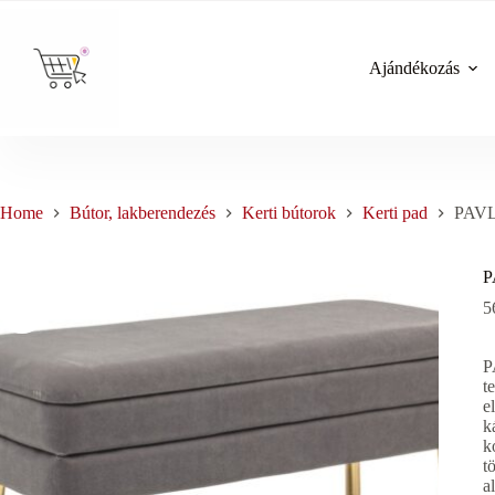
Skip
to
content
Ajándékozás
Home
Bútor, lakberendezés
Kerti bútorok
Kerti pad
PAVLI
P
5
P
t
e
k
k
t
a