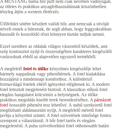
A MUSTANG barna bőr puff nem csak nevében vadnyugati,
az ötletes és praktikus anyagfelhasználásnak köszönhetően
tényleg átjön a western életérzés.
Ülőfelület sötétre készített valódi bőr, ami nemcsak a nívóját
növeli ennek a bútornak, de segít abban, hogy leggyakrabban
használt és koszolódó részt könnyen tisztán tudjuk tartani.
Ezzel szemben az oldalak világos vászonból készültek, ami
szép kontrasztot nyújt és összességében karakteres kiegészítőt
varázsolnak ebből az alapvetően egyszerű termékből.
A megfelelő
fotel és ülőke
kényelmes kiegészítője lehet
bármely nappalinak vagy pihenőtérnek. A fotel kialakítása
hozzájárul a mindennapi komforthoz. A különböző
formavilágú fotelek eltérő igényeket elégítenek ki. A modern
fotel letisztult megjelenést biztosít. A klasszikus stílusú fotel
elegáns hangulatot kölcsönöz a helyiségnek. Az ülőke
praktikus megoldás kisebb terek berendezéséhez. A
párnázott
fotel
hosszabb pihenést tesz lehetővé. A stabil szerkezetű fotel
megbízható alátámasztást nyújt. A megfelelő méretű fotel
javítja a kényelmi szintet. A fotel szövetének minősége fontos
szempont a választásnál. A bőr fotel tartós és elegáns
megjelenésű. A puha szövetborítású fotel otthonosabb hatást