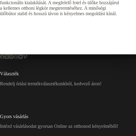
funkcionális kialakítását. A megfelelő fotel és ülőke hozzájárul
a kellemes otthoni légkör megteremtéséhez. A minőségi
ülőbútor stabil és hosszú távon is kényelmes megoldást kínál.
Választék
Rendelj óriási termékválasztékunkból, kedvező áron!
Gyors vásárlás
Intézd vásárlásodat gyorsan Online az otthonod kényelméből!