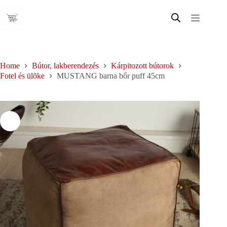
Skip
to
content
Home
Bútor, lakberendezés
Kárpitozott bútorok
Fotel és ülõke
MUSTANG barna bőr puff 45cm