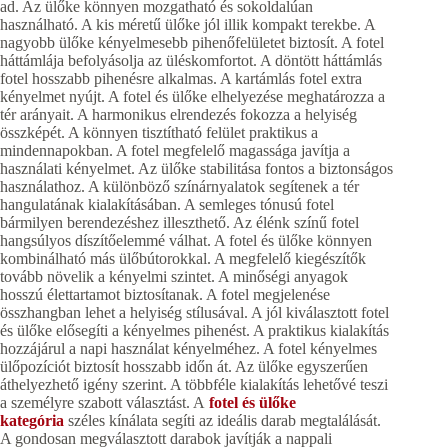
ad. Az ülőke könnyen mozgatható és sokoldalúan
használható. A kis méretű ülőke jól illik kompakt terekbe. A
nagyobb ülőke kényelmesebb pihenőfelületet biztosít. A fotel
háttámlája befolyásolja az üléskomfortot. A döntött háttámlás
fotel hosszabb pihenésre alkalmas. A kartámlás fotel extra
kényelmet nyújt. A fotel és ülőke elhelyezése meghatározza a
tér arányait. A harmonikus elrendezés fokozza a helyiség
összképét. A könnyen tisztítható felület praktikus a
mindennapokban. A fotel megfelelő magassága javítja a
használati kényelmet. Az ülőke stabilitása fontos a biztonságos
használathoz. A különböző színárnyalatok segítenek a tér
hangulatának kialakításában. A semleges tónusú fotel
bármilyen berendezéshez illeszthető. Az élénk színű fotel
hangsúlyos díszítőelemmé válhat. A fotel és ülőke könnyen
kombinálható más ülőbútorokkal. A megfelelő kiegészítők
tovább növelik a kényelmi szintet. A minőségi anyagok
hosszú élettartamot biztosítanak. A fotel megjelenése
összhangban lehet a helyiség stílusával. A jól kiválasztott fotel
és ülőke elősegíti a kényelmes pihenést. A praktikus kialakítás
hozzájárul a napi használat kényelméhez. A fotel kényelmes
ülőpozíciót biztosít hosszabb időn át. Az ülőke egyszerűen
áthelyezhető igény szerint. A többféle kialakítás lehetővé teszi
a személyre szabott választást. A
fotel és ülőke
kategória
széles kínálata segíti az ideális darab megtalálását.
A gondosan megválasztott darabok javítják a nappali