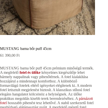
MUSTANG barna bőr puff 45cm
61 390,00
Ft
MUSTANG barna bőr puff 45cm prémium minőségű termék.
A megfelelő
fotel és ülőke
kényelmes kiegészítője lehet
bármely nappalinak vagy pihenőtérnek. A fotel kialakítása
hozzájárul a mindennapi komforthoz. A különböző
formavilágú fotelek eltérő igényeket elégítenek ki. A modern
fotel letisztult megjelenést biztosít. A klasszikus stílusú fotel
elegáns hangulatot kölcsönöz a helyiségnek. Az ülőke
praktikus megoldás kisebb terek berendezéséhez. A
párnázott
fotel
hosszabb pihenést tesz lehetővé. A stabil szerkezetű fotel
megbízható alátámasztást nyújt. A megfelelő méretű fotel