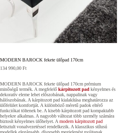
MODERN BAROCK fekete ülőpad 170cm
134 990,00
Ft
MODERN BAROCK fekete ülőpad 170cm prémium
minőségű termék. A megfelelő
kárpitozott pad
kényelmes és
dekoratív eleme lehet előszobának, nappalinak vagy
hálószobának. A kárpitozott pad kialakítása meghatározza az
ülőfelület komfortját. A különböző méretű padok eltérő
funkciókat töltenek be. A kisebb kárpitozott pad kompaktabb
helyekre alkalmas. A nagyobb változat több személy számára
biztosít kényelmes ülőhelyet. A
modern kárpitozott pad
letisztult vonalvezetéssel rendelkezik. A klasszikus stílusú
modellek elegánsabb, díszesebb megjelenést nyújtanak.