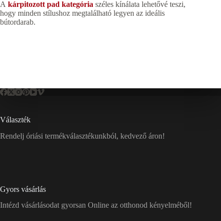
A
kárpitozott pad kategória
széles kínálata lehetővé teszi,
hogy minden stílushoz megtalálható legyen az ideális
bútordarab.
Választék
Rendelj óriási termékválasztékunkból, kedvező áron!
Gyors vásárlás
Intézd vásárlásodat gyorsan Online az otthonod kényelméből!