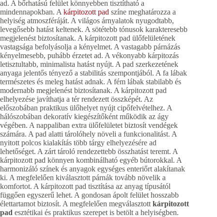
ad. A bőrhatású felület könnyebben tisztítható a
mindennapokban. A
kárpitozott pad
színe meghatározza a
helyiség atmoszféráját. A világos árnyalatok nyugodtabb,
levegősebb hatást keltenek. A sötétebb tónusok karakteresebb
megjelenést biztosítanak. A kárpitozott pad ülőfelületének
vastagsága befolyásolja a kényelmet. A vastagabb párnázás
kényelmesebb, puhább érzetet ad. A vékonyabb kárpitozás
letisztultabb, minimalista hatást nyújt. A pad szerkezetének
anyaga jelentős tényező a stabilitás szempontjából. A fa lábak
természetes és meleg hatást adnak. A fém lábak stabilabb és
modernabb megjelenést biztosítanak. A kárpitozott pad
elhelyezése javíthatja a tér rendezett összképét. Az
előszobában praktikus ülőhelyet nyújt cipőfelvételhez. A
hálószobában dekoratív kiegészítőként működik az ágy
végében. A nappaliban extra ülőfelületet biztosít vendégek
számára. A pad alatti tárolóhely növeli a funkcionalitást. A
nyitott polcos kialakítás több tárgy elhelyezésére ad
lehetőséget. A zárt tároló rendezettebb összhatást teremt. A
kárpitozott pad könnyen kombinálható egyéb bútorokkal. A
harmonizáló színek és anyagok egységes enteriőrt alakítanak
ki. A megfelelően kiválasztott párnák tovább növelik a
komfortot. A kárpitozott pad tisztítása az anyag típusától
függően egyszerű lehet. A gondosan ápolt felület hosszabb
élettartamot biztosít. A megfelelően megválasztott
kárpitozott
pad
esztétikai és praktikus szerepet is betölt a helyiségben.