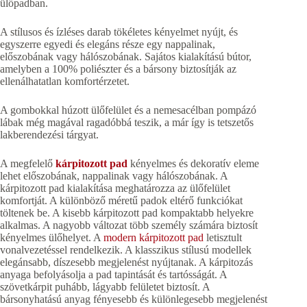
ülőpadban.
A stílusos és ízléses darab tökéletes kényelmet nyújt, és
egyszerre egyedi és elegáns része egy nappalinak,
előszobának vagy hálószobának. Sajátos kialakítású bútor,
amelyben a 100% poliészter és a bársony biztosítják az
ellenálhatatlan komfortérzetet.
A gombokkal húzott ülőfelület és a nemesacélban pompázó
lábak még magával ragadóbbá teszik, a már így is tetszetős
lakberendezési tárgyat.
A megfelelő
kárpitozott pad
kényelmes és dekoratív eleme
lehet előszobának, nappalinak vagy hálószobának. A
kárpitozott pad kialakítása meghatározza az ülőfelület
komfortját. A különböző méretű padok eltérő funkciókat
töltenek be. A kisebb kárpitozott pad kompaktabb helyekre
alkalmas. A nagyobb változat több személy számára biztosít
kényelmes ülőhelyet. A
modern kárpitozott pad
letisztult
vonalvezetéssel rendelkezik. A klasszikus stílusú modellek
elegánsabb, díszesebb megjelenést nyújtanak. A kárpitozás
anyaga befolyásolja a pad tapintását és tartósságát. A
szövetkárpit puhább, lágyabb felületet biztosít. A
bársonyhatású anyag fényesebb és különlegesebb megjelenést